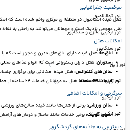
موقعیت جغرافیایی
تور کوالالامپور
هتل فیده استانبول در منطقه‌ای مرکزی واقع شده است که امکان
نقل عمومی نزدیک است و مهمانان می‌توانند به راحتی به نقاط 
تور ترکیبی مالزی و سنگاپور
امکانات هتل
تور سنگاپور
اتاق‌ها:
هتل فیده دارای اتاق‌های مدرن و مجهز است که با طراح
رستوران:
هتل دارای رستورانی است که انواع غذاهای محلی و ب
تور ژاپن
سالن‌های کنفرانس:
هتل فیده امکاناتی برای برگزاری جلسات
تور ژاپن
خدمات ۲۴ ساعته:
هتل به مهمانان خدمات ۲۴ ساعته از جمله پذیرش، نظافت و خدمات اتاق ارائه می‌دهد.
(مشاهده همه)
سرگرمی و امکانات اضافی
تور توکیو
سالن ورزشی:
برخی از هتل‌ها مانند فیده سالن‌های ورزشی ک
تور ترکیبی ژاپن
اسپای کوچک:
برخی خدمات مانند ماساژ و درمان‌های آرا
دسترسی به جاذبه‌های گردشگری
تور روسیه