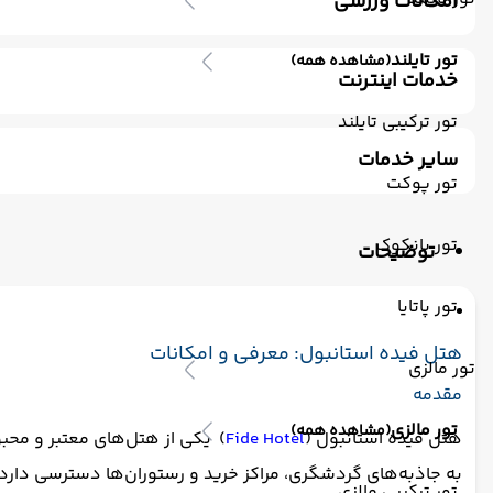
امکانات ورزشی
جکوزی
استخر سرپوشیده
سونا
اسپا
ماساژ
تور تایلند
(مشاهده همه)
خدمات اینترنت
اینترنت بیسیم رایگان در لابی
اینترنت بیسیم رایگان در اتا
تور ترکیبی تایلند
سایر خدمات
تور پوکت
ترانسفر رفت (استقبال)
اتاق برای سیگاری ها
تور بانکوک
توضیحات
تور پاتایا
هتل فیده استانبول: معرفی و امکانات
تور مالزی
مقدمه
تور مالزی
(مشاهده همه)
هتل فیده استانبول (
Fide Hotel
) یکی از هتل‌های معتبر و محب
به جاذبه‌های گردشگری، مراکز خرید و رستوران‌ها دسترسی دارد و 
تور ترکیبی مالزی