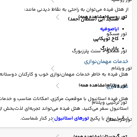
از هتل فیده می‌توان به راحتی به نقاط دیدنی مانند:
تور روسیه
(مشاهده همه)
مسجد آبی (سلطان احمد)
ایاصوفیه
تور مسکو
کاخ توپکاپی
بازار بزرگ
تور مسکو + سنت پترزبورگ
خدمات مهمان‌نوازی
تور ویتنام
هتل فیده به خاطر خدمات مهمان‌نوازی خوب و کارکنان دوستان
تور ویتنام
(مشاهده همه)
نتیجه‌گیری
هتل فیده استانبول با موقعیت مرکزی، امکانات مناسب و خدمات عا
تور ترکیبی ویتنام
استانبول سفر می‌کنید، هتل فیده می‌تواند تجربه‌ای لذت‌بخش از ا
ابرآسا پرواز با پکیج
تورهای استانبول
در کنار شماست.
تور گرجستان
تور گرجستان