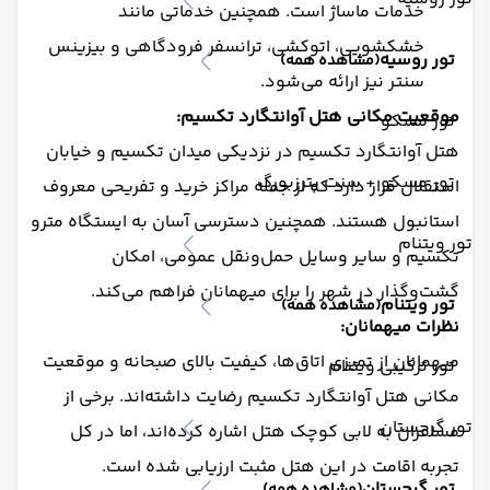
خدمات ماساژ است. همچنین خدماتی مانند
خشکشویی، اتوکشی، ترانسفر فرودگاهی و بیزینس
تور روسیه
(مشاهده همه)
سنتر نیز ارائه می‌شود.
موقعیت مکانی هتل آوانتگارد تکسیم:
تور مسکو
هتل آوانتگارد تکسیم در نزدیکی میدان تکسیم و خیابان
تور مسکو + سنت پترزبورگ
استقلال قرار دارد که از جمله مراکز خرید و تفریحی معروف
استانبول هستند. همچنین دسترسی آسان به ایستگاه مترو
تور ویتنام
تکسیم و سایر وسایل حمل‌ونقل عمومی، امکان
گشت‌وگذار در شهر را برای میهمانان فراهم می‌کند.
تور ویتنام
(مشاهده همه)
نظرات میهمانان:
میهمانان از تمیزی اتاق‌ها، کیفیت بالای صبحانه و موقعیت
تور ترکیبی ویتنام
مکانی هتل آوانتگارد تکسیم رضایت داشته‌اند. برخی از
تور گرجستان
مسافران به لابی کوچک هتل اشاره کرده‌اند، اما در کل
تجربه اقامت در این هتل مثبت ارزیابی شده است.
تور گرجستان