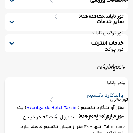
امکانات ورزشی
مینی بار رایگان
کافی شاپ
خشکشویی
استخر سرپوشیده
سونا
اسپا
صندوق امانات
سشوار
پذیرش 24 ساعته
تور تایلند
(مشاهده همه)
یخچال
لابی
اتاق چمدان
سایر خدمات
ترانسفر رفت (استقبال)
تور ترکیبی تایلند
مکالمه کارکنان - مسلط به زبان انگلیسی
خدمات اینترنت
ترانسفر برگشت (بدرقه)
تور پوکت
اینترنت
تور بانکوک
توضیحات
تور پاتایا
آوانتگارد تکسیم
تور مالزی
هتل آوانتگارد تکسیم (
Avantgarde Hotel Taksim
) یک
تور مالزی
(مشاهده همه)
هتل چهارستاره در قلب استانبول است که در خیابان
Talimhane، تنها ۴۰۰ متر از میدان تکسیم فاصله دارد.
تور ترکیبی مالزی