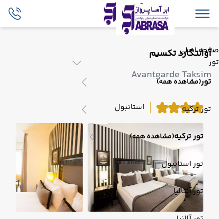
صفحه اصلی
آوانتگارد تکسیم
تور
Avantgarde Taksim
تور
(مشاهده همه)
استانبول
تور ترکیه
تور ترکیه
(مشاهده همه)
تور استانبول
تور آنتالیا
تور آلانیا