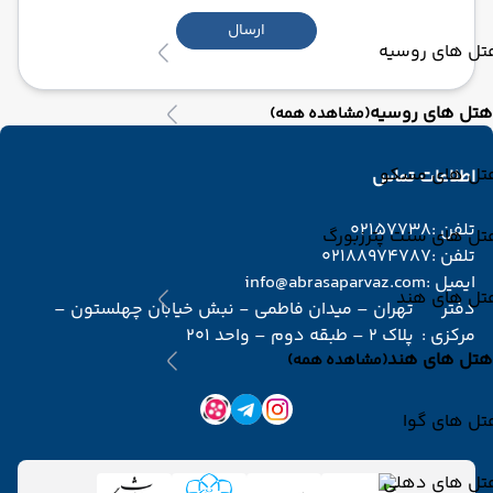
ارسال
تل های روسیه
هتل های روسیه
(مشاهده همه)
تل های مسکو
اطلاعات تماس
تلفن :
02157738
تل های سنت پترزبورگ
تلفن :
02188974787
ایمیل :
info@abrasaparvaz.com
تل های هند
دفتر
تهران – میدان فاطمی - نبش خیابان چهلستون –
مرکزی :
پلاک 2 – طبقه دوم – واحد 201
هتل های هند
(مشاهده همه)
تل های گوا
تل های دهلی