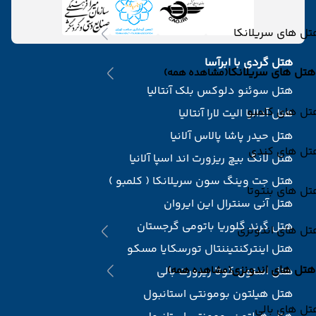
ل های سریلانکا
هتل گردی با ابرآسا
هتل های سریلانکا
(مشاهده همه)
هتل سوئنو دلوکس بلک آنتالیا
تل های کلمبو
هتل آدالیا الیت لارا آنتالیا
هتل حیدر پاشا پالاس آلانیا
تل های کندی
هتل لانگ بیچ ریزورت اند اسپا آلانیا
هتل جت وینگ سون سریلانکا ( کلمبو )
ل های بنتوتا
هتل آنی سنترال این ایروان
هتل گرند گلوریا باتومی گرجستان
تل های اندونزی
هتل اینترکنتیننتال تورسکایا مسکو
هتل های اندونزی
(مشاهده همه)
هتل استون کوتا ریزورت بالی
هتل هیلتون بومونتی استانبول
ل های بالی