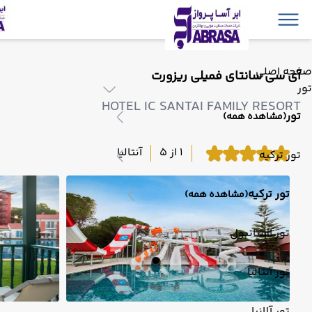
صفحه اصلی
آی سی سانتای فمیلی ریزورت
تور
HOTEL IC SANTAI FAMILY RESORT
تور
(مشاهده همه)
1 از 5
آنتالیا
تور ترکیه
تور ترکیه
(مشاهده همه)
تور استانبول
تور آنتالیا
تور آلانیا