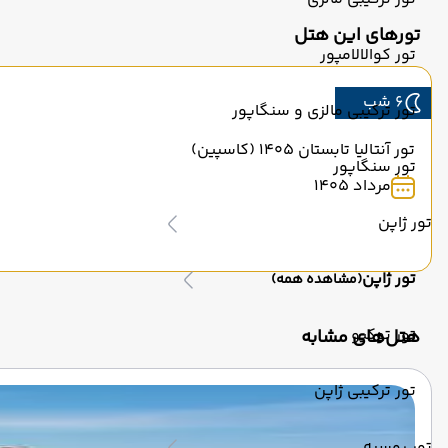
تورهای این هتل
تور کوالالامپور
6 شب
تور ترکیبی مالزی و سنگاپور
تور آنتالیا تابستان 1405 (کاسپین)
تور سنگاپور
مرداد 1405
تور ژاپن
تور ژاپن
(مشاهده همه)
تور توکیو
‌هتل‌های مشابه
تور ترکیبی ژاپن
تور روسیه