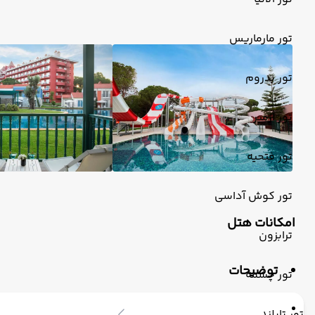
تور مارماریس
تور بدروم
تور ازمیر
تور فتحیه
تور کوش آداسی
امکانات هتل
ترابزون
توضیحات
تور چشمه
تور تایلند