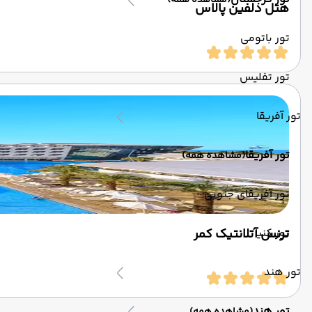
(مشاهده همه)
هتل دلفین پالاس
تور باتومی
تور تفلیس
تور آفریقا
تور آفریقا
(مشاهده همه)
تور آفریقای جنوبی
تور کنیا
ترنس آتلانتیک کمر
تور هند
تور هند