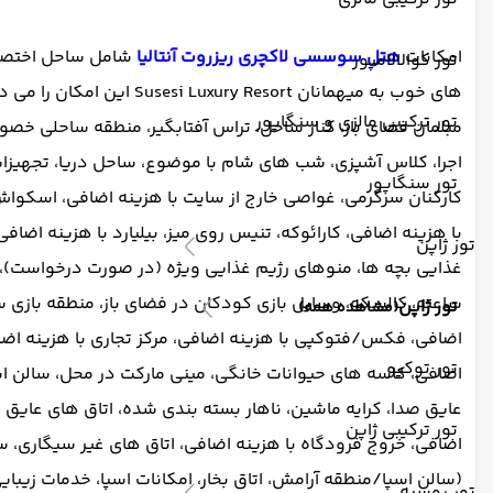
امکانات
هتل سوسسی لاکچری ریزروت آنتالیا
تور کوالالامپور
های خوب به میهمانان sort
تور ترکیبی مالزی و سنگاپور
مبلمان فضای باز، کنار ساحل، تراس آفتابگیر، منطقه ساحلی خصو
اجرا، کلاس آشپزی، شب های شام با موضوع، ساحل دریا، تجهیزات
تور سنگاپور
کارکنان سرگرمی، غواصی خارج از سایت با هزینه اضافی، اسکواش،
تور ژاپن
غذایی بچه ها، منوهای رژیم غذایی ویژه (در صورت درخواست)،
ساعته، کالسکه، وسایل بازی کودکان در فضای باز، منطقه بازی 
تور ژاپن
(مشاهده همه)
تور توکیو
اضافی، کاسه های حیوانات خانگی، مینی مارکت در محل، سالن
عایق صدا، کرایه ماشین، ناهار بسته بندی شده، اتاق های عایق ص
تور ترکیبی ژاپن
اضافی، خروج فرودگاه با هزینه اضافی، اتاق های غیر سیگاری، 
(سالن اسپا/منطقه آرامش، اتاق بخار، امکانات اسپا، خدمات زیب
تور روسیه