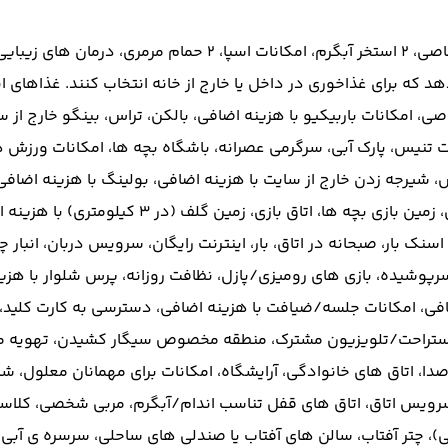
شامل ساحل اختصاصی، 2 استخر آبگرم، امکانات اسپ
Susesi Luxury Re این امکان را می دهد که برای غذاخوری در داخل یا خارج از خانه انتخاب 
صی، امکانات باربیکیو با هزینه اضافی، بالکن، تراس، بینگو خارج ا
 تنیس، پارک آبی، سرگرمی عصرانه، باشگاه بچه ها، امکانات ورزش ه
 شیرجه زدن خارج از سایت با هزینه اضافی، بولینگ با هزینه اضافی
با هزینه اضافی، کارائوکه، تنیس روی میز، بیلیارد 
سرپوشیده، بازی های رومیزی/پازل، نظافت روزانه، پرس شلوار با ه
 استراحت/تلویزیون مشترک، منطقه مخصوص سیگار کشیدن، تهویه م
دا، اتاق های خانوادگی، آرایشگاه، امکانات برای مهمانان معلول، ش
سرویس اتاق، اتاق های قفل تناسب اندام/آبگرم، مربی شخصی، کلاسه
ایی)، چتر آفتاب، سالن های آفتاب یا صندلی های ساحلی، سرسره ی آب