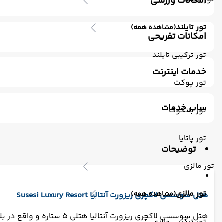
امکانات ورزشی
استخر سرباز
جکوزی
ورزش های آبی (غیر موتوری)
باش
تور تایلند
(مشاهده همه)
امکانات تفریحی
ساحل اختصاصی
پارک آبی
سالن بازی کودکان
تیم انی
تور ترکیبی تایلند
خدمات اینترنت
تور پوکت
اینترنت بیسیم رایگان در لابی
اینترنت بیسیم رایگان در اتا
سایر خدمات
تور بانکوک
ترانسفر رفت (استقبال)
اتاق برای سیگاری ها
مکالمه کار
تور پاتایا
توضیحات
تور مالزی
تور مالزی
(مشاهده همه)
هتل سوسسی لاکچری ریزورت آنتالیا Susesi Luxury Resort
هتل سوسسی لاکچری ریزورت آنتالیا هتلی 5 ستاره و واقع در بلک است. فاصله هتل سوسسی لاکچری ریزورت آنتالیا با فرودگاه آنتالیا 22 کیلومتر است.
تور ترکیبی مالزی