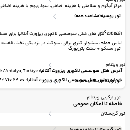
مرکز آبگرم و سلامتی با هزینه اضافی، سولاریوم با هزینه اضافی، 
تور روسیه
(مشاهده همه)
تور مسکو
امکانات اتاق های هتل سوسسی لاکچری ریزورت آنتالیا برای مس
لباس حمام، سشوار، کتری برقی، سوکت در نزدیکی تخت، قفسه خشک
تور مسکو + سنت پترزبورگ
تور ویتنام
آدرس هتل سوسسی لاکچری ریزورت آنتالیا
: Belek, İskele Mevkii, 07450 Serik/Antalya, Türkiye
شماره تماس هتل سوسسی لاکچری ریزورت آنتالیا
: 00 24 710 242 90+
تور ویتنام
(مشاهده همه)
تور ترکیبی ویتنام
فاصله تا امکان عمومی
تور گرجستان
تور گرجستان