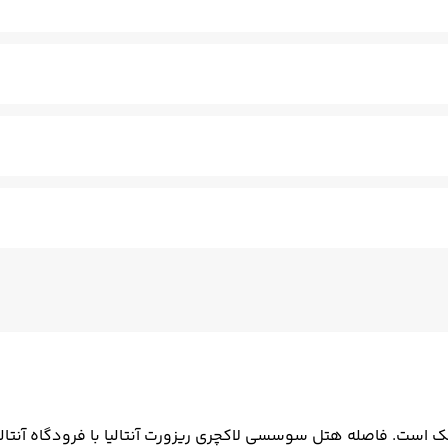
گاه بدنسازی
استخر سرپوشیده
تنیس
سونا
اسپا
ماساژ
میشن
بیلیارد
قها
کنان - مسلط به زبان انگلیسی
سالن چند منظوره
فتوکپی
ترا