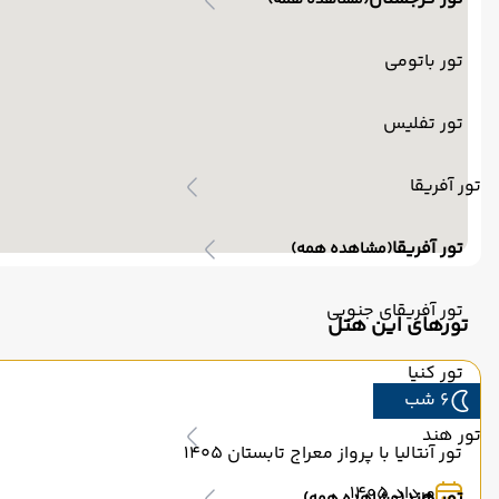
(مشاهده همه)
تور باتومی
تور تفلیس
تور آفریقا
تور آفریقا
(مشاهده همه)
تور آفریقای جنوبی
تورهای این هتل
تور کنیا
6 شب
تور هند
تور آنتالیا با پرواز معراج تابستان 1405
مرداد 1405
تور هند