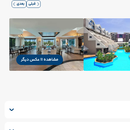
قبلی
بعدی
مشاهده 11 عکس دیگر
شکشویی
صندوق امانات
سشوار
ماساژ