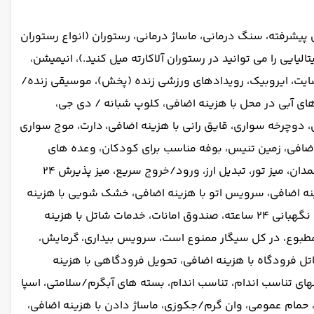
ا، 2 حمام مرمری، درمان های زیبایی پیشرفته، سنگ درمانی، ماساژ درمانی، رستوران (انواع رستوران
کنند. غذاهای ایتالیایی را می توانید در رستوران آلاکارته میل کنید.)، انیمیشن،
ز سایت، ایروبیک، رویدادهای ورزشی زنده (پخش)، موسیقی زنده/
ای آبی در محل با هزینه اضافی، کلوپ شبانه / دی جی،
، دوچرخه سواری، قایق رانی با هزینه اضافی،
دارت، موج سواری
با هزینه اضافی، زمین بازی بچه ها، اتاق بازی، زمین گلف (در 3 کیلومتری) با هزینه اضافی، زمین تنیس، بوفه مناسب برای کودکان، وعده های
اسنک بار، صبحانه در اتاق، بار، اینترنت رایگان، سرویس دربان، انبار چمدان، میز تور، تبدیل ارز، ورود/خروج سریع، میز پذیرش 24
زینه اضافی، سرویس اتو با هزینه اضافی، خشک شویی با هزینه
اضافی، فکس/فتوکپی با هزینه اضافی، مرکز تجاری با هزینه اضافی، امکانات جلسه/ضیافت با هزینه اضافی، دسترسی به کارت کلید، نگهبانی 24 ساعته، صندوق امانات، خدمات شاتل با هزینه
طبوع، در کل سیگار ممنوع است، سرویس بیداری،
گرمایش،
اتل فرودگاه با هزینه اضافی، تحویل فرودگاهی با هزینه
ای تناسب اندام، تناسب اندام، بسته های آبگرم/سلامتی، اسپا
ی، حمام عمومی، وان گرم/جکوزی، ماساژ دادن با هزینه اضافی،