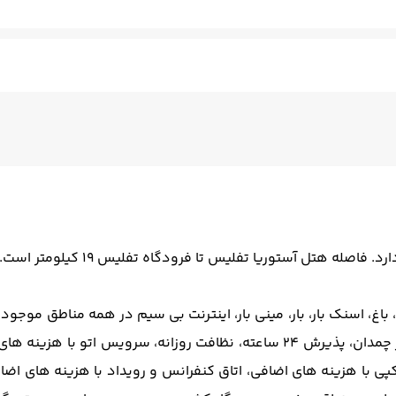
قها
کنان - مسلط به زبان انگلیسی
سالن چند منظوره
فتوکپی
ترا
باغ، اسنک بار، بار، مینی بار، اینترنت بی سیم در همه مناطق موج
موجود است (رزرو لازم نیست)، دستگاه خودپرداز در محل، انبار چمدان، پذیرش 24 س