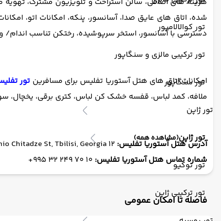
هزینه های اضافی، سالن استراحت و تلویزیون مشترک، تهویه
شده، اتاق های عایق صدا، آسانسور، پنکه، امکانات اتو، امکان
تور کوالالامپور
دسترسی با آسانسور، استخر سرپوشیده، رختکن تناسب اندام/ و مر
تور ترکیبی مالزی و سنگاپور
امکانات اتاق های هتل آستوریا تفلیس برای مسافرین
تور تفلی
تور سنگاپور
ملافه، کمد لباس، قفسه خشک کن لباس، کتری برقی، یخچال، سوک
تور ژاپن
تور ژاپن
(مشاهده همه)
آدرس هتل آستوریا تفلیس:
12 Shio Chitadze St, Tbilisi, Georgia
شماره تماس هتل آستوریا تفلیس:
10 70 249 32 995+
تور توکیو
تور ترکیبی ژاپن
فاصله تا امکان عمومی
تور روسیه