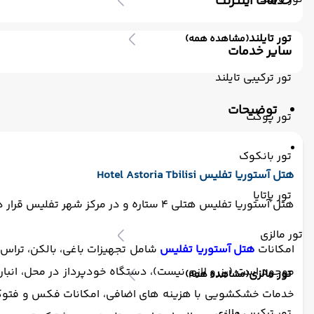
خدمات اینترنت
اینترنت بیسیم رایگان در لابی
اینترنت بیسیم رایگان در اتا
تور تایلند
(مشاهده همه)
سایر خدمات
ترانسفر رفت (استقبال)
اتاق برای سیگاری ها
مکالمه کار
تور ترکیبی تایلند
توضیحات
تور پوکت
تور بانکوک
هتل آستوریا تفلیس Hotel Astoria Tbilisi
تور پاتایا
هتل آستوریا تفلیس هتلی 4 ستاره و در مرکز شهر تفلیس قرار دارد. فاصله هتل آستوریا تفلیس تا فرودگاه تفلیس 19 کیلومتر است.
تور مالزی
امکانات
هتل آستوریا تفلیس
شامل تجهیزات باغی، بالکن، تراس، 
تور مالزی
(مشاهده همه)
تور ترکیبی مالزی