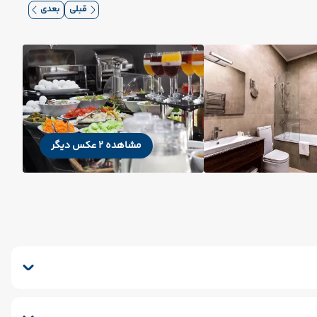
قبلی
بعدی
مشاهده 2 عکس دیگر
دوق امانات
سشوار
ماساژ
پذیرش 24 ساعته