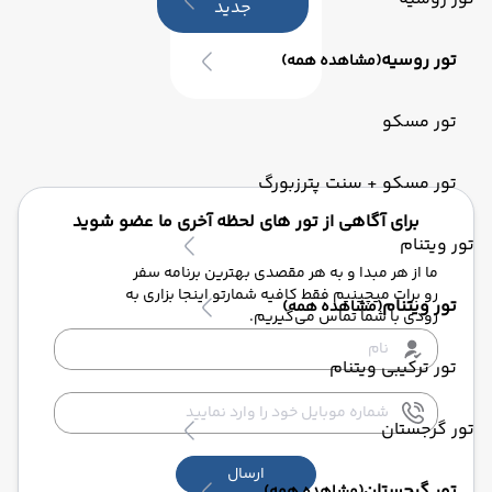
جدید
تور روسیه
(مشاهده همه)
تور مسکو
تور مسکو + سنت پترزبورگ
برای آگاهی از تور های لحظه آخری ما عضو شوید
تور ویتنام
ما از هر مبدا و به هر مقصدی بهترین برنامه سفر
رو برات میچینیم فقط کافیه شمارتو اینجا بزاری به
تور ویتنام
(مشاهده همه)
زودی با شما تماس می‌گیریم.
تور ترکیبی ویتنام
تور گرجستان
ارسال
تور گرجستان