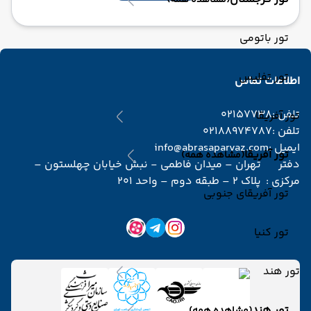
(مشاهده همه)
تور باتومی
تور تفلیس
اطلاعات تماس
تلفن :
02157738
تور آفریقا
تلفن :
02188974787
ایمیل :
info@abrasaparvaz.com
تور آفریقا
(مشاهده همه)
دفتر
تهران – میدان فاطمی - نبش خیابان چهلستون –
مرکزی :
پلاک 2 – طبقه دوم – واحد 201
تور آفریقای جنوبی
تور کنیا
تور هند
تور هند