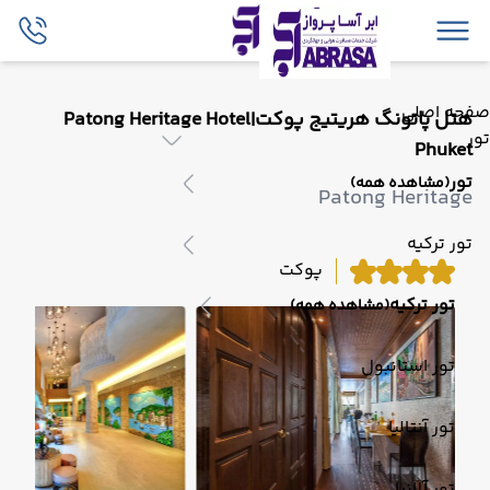
صفحه اصلی
هتل پاتونگ هریتیج پوکت|Patong Heritage Hotel
تور
Phuket
تور
(مشاهده همه)
Patong Heritage
تور ترکیه
پوکت
تور ترکیه
(مشاهده همه)
تور استانبول
تور آنتالیا
تور آلانیا