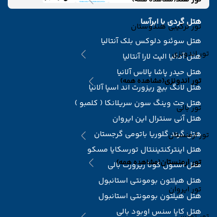
(مشاهده همه)
هتل گردی با ابرآسا
تور ترکیبی هندوستان
هتل سوئنو دلوکس بلک آنتالیا
تور اندونزی
هتل آدالیا الیت لارا آنتالیا
هتل حیدر پاشا پالاس آلانیا
تور اندونزی
(مشاهده همه)
هتل لانگ بیچ ریزورت اند اسپا آلانیا
هتل جت وینگ سون سریلانکا ( کلمبو )
تور بالی
هتل آنی سنترال این ایروان
هتل گرند گلوریا باتومی گرجستان
تور ارمنستان
هتل اینترکنتیننتال تورسکایا مسکو
تور ارمنستان
(مشاهده همه)
هتل استون کوتا ریزورت بالی
هتل هیلتون بومونتی استانبول
تور ایروان
هتل هیلتون بومونتی استانبول
هتل کاپا سنس اوبود بالی
تور تونس