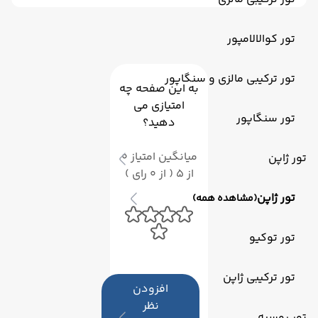
تور کوالالامپور
تور ترکیبی مالزی و سنگاپور
به این صفحه چه
امتیازی می
تور سنگاپور
دهید؟
میانگین امتیاز 0
تور ژاپن
از 5 ( از 0 رای )
تور ژاپن
(مشاهده همه)
تور توکیو
تور ترکیبی ژاپن
افزودن
نظر
تور روسیه