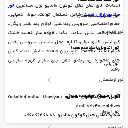
(مشاهده همه)
امکانات اتاق های هتل کوکون مالدیو برای مسافرین
تور
مالدیو ارزان قیمت
شامل دستمال توالت، حوله، دمپایی،
تور ترکیبی هندوستان
حمام اختصاصی، سرویس بهداشتی، لوازم بهداشتی رایگان،
تور اندونزی
سشوار، کمد لباس، ساعت زنگدار، قهوه ساز، قفسه خشک
کن لباس، کتری برقی، کاناپه، محل نشستن، سرویس پخش
تور اندونزی
(مشاهده همه)
فیلم (مانند Netflix)، تلویزیون صفحه نمایش تخت، کانال
های ماهواره ای، ویدئو، تلفن، چای ساز و قهوه ساز می
تور بالی
باشد.
تور ارمنستان
تور ارمنستان
(مشاهده همه)
آدرس هتل کوکون مالدیو:
Ookolhufinolhu, Lhaviyani
Atoll 07040, Maldives
تور ایروان
شماره تماس هتل کوکون مالدیو:
88 68 662 960+
تور تونس