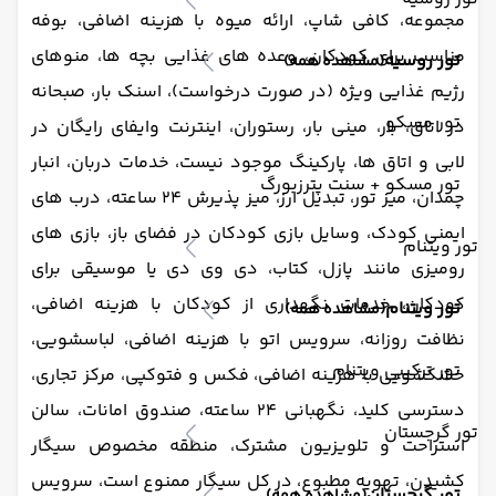
مجموعه، کافی شاپ، ارائه میوه با هزینه اضافی، بوفه
مناسب برای کودکان، وعده های غذایی بچه ها، منوهای
تور روسیه
(مشاهده همه)
رژیم غذایی ویژه (در صورت درخواست)، اسنک بار، صبحانه
تور مسکو
در اتاق، بار، مینی بار، رستوران، اینترنت وایفای رایگان در
لابی و اتاق ها، پارکینگ موجود نیست، خدمات دربان، انبار
تور مسکو + سنت پترزبورگ
چمدان، میز تور، تبدیل ارز، میز پذیرش 24 ساعته، درب های
ایمنی کودک، وسایل بازی کودکان در فضای باز، بازی های
تور ویتنام
رومیزی مانند پازل، کتاب، دی وی دی یا موسیقی برای
کودکان، خدمات نگهداری از کودکان با هزینه اضافی،
تور ویتنام
(مشاهده همه)
نظافت روزانه، سرویس اتو با هزینه اضافی، لباسشویی،
تور ترکیبی ویتنام
خشکشویی با هزینه اضافی، فکس و فتوکپی، مرکز تجاری،
دسترسی کلید، نگهبانی 24 ساعته، صندوق امانات، سالن
تور گرجستان
استراحت و تلویزیون مشترک، منطقه مخصوص سیگار
کشیدن، تهویه مطبوع،
در کل سیگار ممنوع است، سرویس
تور گرجستان