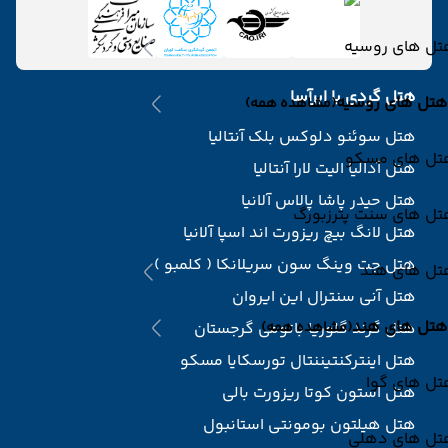
تل های روسیه
هتل گردی با ابرآسا
هتل های روسیه
(مشاهده همه)
هتل سوئنو دلوکس بلک آنتالیا
تل های مسکو
هتل آدالیا الیت لارا آنتالیا
هتل حیدر پاشا پالاس آلانیا
تل های سنت پترزبورگ
هتل لانگ بیچ ریزورت اند اسپا آلانیا
هتل جت وینگ سون سریلانکا ( کلمبو )
تل های هند
هتل آنی سنترال این ایروان
هتل های هند
(مشاهده همه)
هتل گرند گلوریا باتومی گرجستان
هتل اینترکنتیننتال تورسکایا مسکو
تل های گوا
هتل استون کوتا ریزورت بالی
هتل هیلتون بومونتی استانبول
تل های دهلی