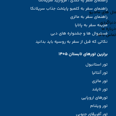
راهنمای سفر یه کندی ، مروارید سریلانکا
راهنمای سفر به کلمبو پایتخت جذاب سریلانکا
تل های مالدیو
راهنمای سفر به مالزی
دنیاگردی
هزینه سفر به پاتایا
درباره ما
فستیوال ها و جشنواره های دبی
تماس با ما
نکاتی که قبل از سفر به روسیه باید بدانید
برترین تورهای تابستان 1405
تور استانبول
تور آنتالیا
تور مالزی
تور تایلند
تورهای اروپایی
تور ویتنام
تور آفریقای جنوبی