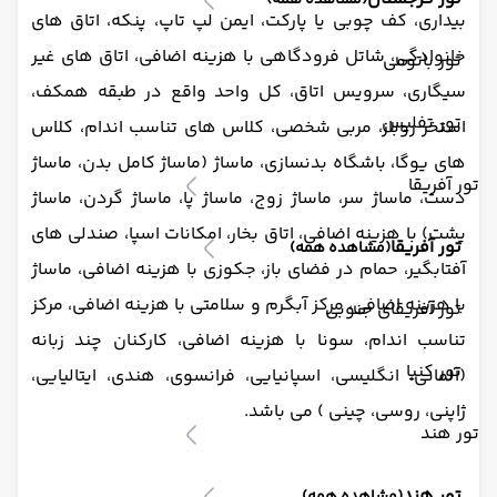
(مشاهده همه)
بیداری، کف چوبی یا پارکت، ایمن لپ تاپ، پنکه، اتاق های
خانوادگی، شاتل فرودگاهی با هزینه اضافی، اتاق های غیر
تور باتومی
سیگاری، سرویس اتاق، کل واحد واقع در طبقه همکف،
تور تفلیس
استخر روباز، مربی شخصی، کلاس های تناسب اندام، کلاس
های یوگا، باشگاه بدنسازی، ماساژ (ماساژ کامل بدن، ماساژ
تور آفریقا
دست، ماساژ سر، ماساژ زوج، ماساژ پا، ماساژ گردن، ماساژ
پشت) با هزینه اضافی، اتاق بخار، امکانات اسپا، صندلی های
تور آفریقا
(مشاهده همه)
آفتابگیر، حمام در فضای باز، جکوزی با هزینه اضافی، ماساژ
با هزینه اضافی، مرکز آبگرم و سلامتی با هزینه اضافی، مرکز
تور آفریقای جنوبی
تناسب اندام، سونا با هزینه اضافی، کارکنان چند زبانه
تور کنیا
(آلمانی، انگلیسی، اسپانیایی، فرانسوی، هندی، ایتالیایی،
ژاپنی، روسی، چینی ) می باشد.
تور هند
تور هند