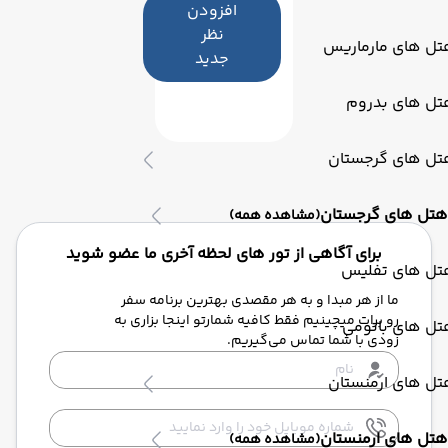
افزودن
نظر
تل های مارماریس
جدید
تل های بدروم
تل های گرجستان
هتل های گرجستان
(مشاهده همه)
برای آگاهی از تور های لحظه آخری ما عضو شوید
تل های تفلیس
ما از هر مبدا و به هر مقصدی بهترین برنامه سفر
رو برات میچینیم فقط کافیه شمارتو اینجا بزاری به
تل های باتومی
زودی با شما تماس می‌گیریم.
تل های ارمنستان
هتل های ارمنستان
(مشاهده همه)