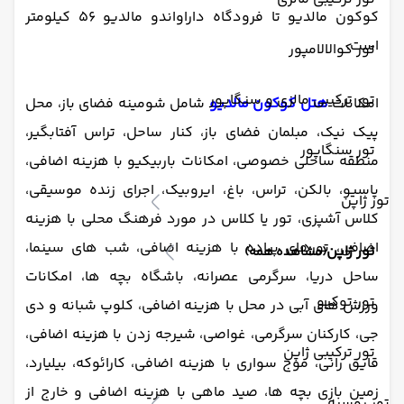
کوکون مالدیو تا فرودگاه داراواندو مالدیو 56 کیلومتر
است.
تور کوالالامپور
تور ترکیبی مالزی و سنگاپور
امکانات
هتل کوکون مالدیو
شامل شومینه فضای باز، محل
پیک نیک، مبلمان فضای باز، کنار ساحل، تراس آفتابگیر،
تور سنگاپور
منطقه ساحلی خصوصی، امکانات باربیکیو با هزینه اضافی،
پاسیو، بالکن، تراس، باغ، ایروبیک، اجرای زنده موسیقی،
تور ژاپن
کلاس آشپزی، تور یا کلاس در مورد فرهنگ محلی با هزینه
اضافی، تورهای پیاده با هزینه اضافی، شب های سینما،
تور ژاپن
(مشاهده همه)
ساحل دریا، سرگرمی عصرانه، باشگاه بچه ها، امکانات
تور توکیو
ورزش های آبی در محل با هزینه اضافی، کلوپ شبانه و دی
جی، کارکنان سرگرمی، غواصی، شیرجه زدن با هزینه اضافی،
تور ترکیبی ژاپن
قایق رانی، موج سواری با هزینه اضافی،
کارائوکه، بیلیارد،
زمین بازی بچه ها، صید ماهی با هزینه اضافی و خارج از
تور روسیه