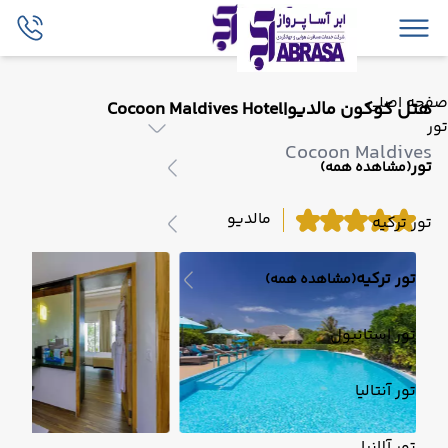
صفحه اصلی
هتل کوکون مالدیو|Cocoon Maldives Hotel
تور
Cocoon Maldives
تور
(مشاهده همه)
مالدیو
تور ترکیه
تور ترکیه
(مشاهده همه)
تور استانبول
تور آنتالیا
تور آلانیا