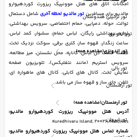
(مشاهده همه)
امکانات اتاق های هتل موونپیک ریزورت کوردهیوارو
مالدیو برای مسافرین
تور مالدیو لحظه آخری
شامل دستمال
تور ترکیبی هندوستان
توالت، حوله، دمپایی، حمام اختصاصی، سرویس بهداشتی،
لوازم بهداشتی رایگان، لباس حمام، سشوار، کمد لباس،
تور اندونزی
ساعت زنگدار، قهوه ساز، کتری برقی، سوکت نزدیک تخت،
تور اندونزی
(مشاهده همه)
قفسه خشک کن لباس، کاناپه، محل نشستن، میز مطالعه،
سرویس استریم (مانند نتفلیکس)، تلویزیون صفحه
تور بالی
نمایش تخت، کانال های کابلی، کانال های ماهواره ای،
تلفن، چای ساز و قهوه ساز می باشد.
تور ارمنستان
تور ارمنستان
(مشاهده همه)
آدرس هتل موونپیک ریزورت کوردهیوارو مالدیو:
تور ایروان
Kuredhivaru Island, 20026, Maldives
شماره تماس هتل موونپیک ریزورت کوردهیوارو مالدیو:
تور تونس