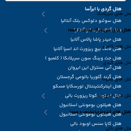
هتل گردی با ابرآسا
ل های سریلانکا
هتل سوئنو دلوکس بلک آنتالیا
هتل های سریلانکا
هتل آدالیا الیت لارا آنتالیا
(مشاهده همه)
هتل حیدر پاشا پالاس آلانیا
تل های کلمبو
هتل لانگ بیچ ریزورت اند اسپا آلانیا
هتل جت وینگ سون سریلانکا ( کلمبو )
تل های کندی
هتل آنی سنترال این ایروان
هتل گرند گلوریا باتومی گرجستان
ل های بنتوتا
هتل اینترکنتیننتال تورسکایا مسکو
تل های اندونزی
هتل استون کوتا ریزورت بالی
هتل هیلتون بومونتی استانبول
هتل های اندونزی
(مشاهده همه)
هتل هیلتون بومونتی استانبول
هتل کاپا سنس اوبود بالی
ل های بالی