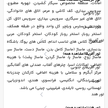
(مشاهده همه)
امانات، منطقه مخصوص سیگار کشیدن، تهویه مطبوع،
سرویس بیداری، کف کاشی و مرمر، اتاق های خانوادگی،
تور باتومی
اتاق های غیر سیگاری، سرویس بیداری، سرویس اتاق، کل
واحد در دسترس ویلچر، کل واحد واقع در طبقه همکف،
تور تفلیس
استخر روباز، استخر روباز کودکان، استخر کودکان، مربی
تور آفریقا
شخصی، کلاس های تناسب اندام، کلاس های یوگا، باشگاه
بدنسازی، ماساژ (ماساژ کامل بدن، ماساژ دست، ماساژ سر،
تور آفریقا
(مشاهده همه)
ماساژ زوج، ماساژ پا، ماساژ گردن، ماساژ پشت) با هزینه
اضافی، امکانات اسپا، چترهای آفتاب،
صندلی های آفتابگیر،
تور آفریقای جنوبی
مرکز آبگرم و سلامتی با هزینه اضافی، کارکنان چندزبانه
(عربی، بنگالی، انگلیسی، فرانسوی، هندی، اندونزیایی،
تور کنیا
لهستانی، روسی، تایلندی، فیلیپینی، چینی) می باشد.
تور هند
تور هند