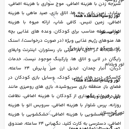
شیرجه زدن با هزینه اضافی، موج سواری با هزینه اضافی،
بیلیارد، زمین بازی بچه ها، اتاق بازی، صید ماهی با هزینه
تور روسیه
(مشاهده همه)
اضافی، زمین تنیس، کافی شاپ، ارائه میوه با هزینه
اضافی،
بوفه مناسب برای کودکان، وعده های غذایی بچه
تور مسکو
ها، منوهای رژیم غذایی ویژه (در صورت درخواست)، اسنک
تور مسکو + سنت پترزبورگ
بار، صبحانه در اتاق، بار، مینی بار، رستوران، اینترنت وایفای
رایگان در لابی و اتاق ها، پارکینگ موجود نیست، خدمات
تور ویتنام
دربان، انبار چمدان، تبدیل ارز، میز پذیرش 24 ساعته،
کالسکه، درب های ایمنی کودک، وسایل بازی کودکان در
تور ویتنام
(مشاهده همه)
فضای باز، منطقه بازی سرپوشیده، بازی های رومیزی مانند
پازل، خدمات نگهداری از کودکان با هزینه اضافی، نظافت
تور ترکیبی ویتنام
روزانه، پرس شلوار با هزینه اضافی، سرویس اتو با هزینه
تور گرجستان
اضافی، لباسشویی با هزینه اضافی، خشکشویی با
هزینه
اضافی، دسترسی به کارت کلید، نگهبانی 24 ساعته، صندوق
تور گرجستان