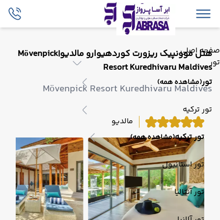
صفحه اصلی
هتل موونپیک ریزورت کوردهیوارو مالدیو|Mövenpick
تور
Resort Kuredhivaru Maldives
تور
(مشاهده همه)
Mövenpick Resort Kuredhivaru Maldives
تور ترکیه
مالدیو
تور ترکیه
(مشاهده همه)
تور استانبول
تور آنتالیا
تور آلانیا