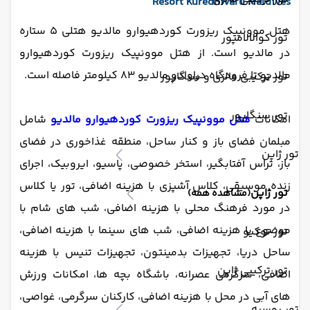
Resort Kuredhivaru Maldives
هتل موونپیک ریزورت کوردهیوارو مالدیو هتلی 5 ستاره
تور کوالالامپور
در مالدیو است. از هتل موونپیک ریزورت کوردهیوارو
مالدیو تا فرودگاه دراوادو مالدیو 83 کیلومتر فاصله است.
تور ترکیبی مالزی و سنگاپور
تور سنگاپور
امکانات
هتل موونپیک ریزورت کوردهیوارو مالدیو
شامل
مبلمان فضای باز و کنار ساحل، منطقه غذاخوری در فضای
تور ژاپن
باز، تراس آفتابگیر، استخر خصوصی، پاسیو، ایروبیک، اجرای
زنده موسیقی، کلاس آشپزی با هزینه اضافی، تور یا کلاس
تور ژاپن
(مشاهده همه)
در مورد فرهنگ محلی با هزینه اضافی، شب های شام با
موضوع با هزینه اضافی، شب های سینما با هزینه اضافی،
تور توکیو
ساحل دریا، تجهیزات بدمینتون، تجهیزات تنیس با هزینه
تور ترکیبی ژاپن
اضافی، سرگرمی عصرانه، باشگاه بچه ها، امکانات ورزش
های آبی در محل با هزینه اضافی، کارکنان سرگرمی، غواصی،
تور روسیه