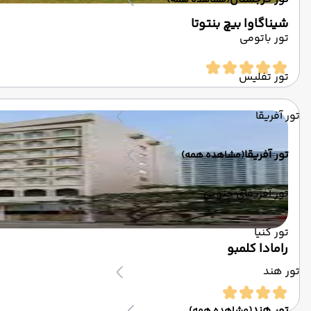
(مشاهده همه)
شیناگاوا بیچ بنتوتا
تور باتومی
تور تفلیس
تور آفریقا
تور آفریقا
(مشاهده همه)
تور آفریقای جنوبی
تور کنیا
رامادا کلمبو
تور هند
تور هند