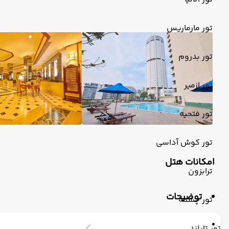
تور مارماریس
تور بدروم
تور ازمیر
تور فتحیه
تور کوش آداسی
امکانات هتل
ترابزون
توضیحات
تور چشمه
تور تایلند