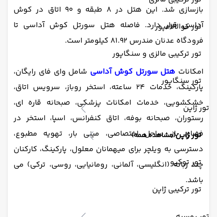
بازسازی شد. این هتل در 8 طبقه و 90 اتاق در کوش
آداسی قرار دارد. فاصله هتل سورتل کوش آداسی تا
تور کوالالامپور
فرودگاه عدنان مندرس 81.92 کیلومتر است.
تور ترکیبی مالزی و سنگاپور
امکانات
هتل سورتل کوش آداسی
شامل وای فای رایگان،
تور سنگاپور
پارکینگ، خدمات 24 ساعته، استخر روباز، سرویس اتاق،
خشکشویی، خدمات امکانات پزشکی، صبحانه قاره ای،
تور ژاپن
رستوران، صبحانه بوفه، اتاق کنفرانس، اسپا، استخر در
فضای باز، ساحل اختصاصی، مینی بار، تهویه مطبوع،
تور ژاپن
(مشاهده همه)
دسترسی به ویلچر برای میهمانان معلول، پارکینگ، کارکنان
تور توکیو
چند زبانه (انگلیسی، آلمانی، رومانیایی، روسی، ترکی) می
باشد.
تور ترکیبی ژاپن
تور روسیه