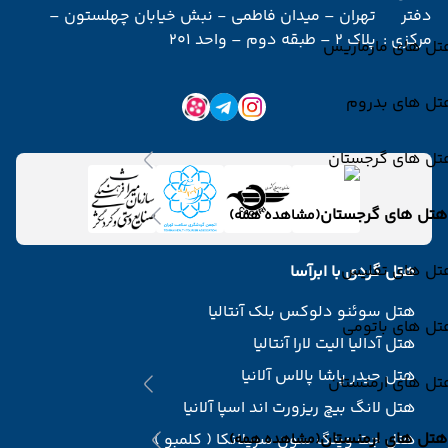
دفتر
تهران – میدان فاطمی - نبش خیابان چهلستون –
مرکزی :
پلاک 2 – طبقه دوم – واحد 201
تل های مارماریس
تل های بدروم
تل های گرجستان
هتل های گرجستان
(مشاهده همه)
تل های تفلیس
هتل گردی با ابرآسا
هتل سوئنو دلوکس بلک آنتالیا
تل های باتومی
هتل آدالیا الیت لارا آنتالیا
هتل حیدر پاشا پالاس آلانیا
تل های ارمنستان
هتل لانگ بیچ ریزورت اند اسپا آلانیا
هتل های ارمنستان
هتل جت وینگ سون سریلانکا ( کلمبو )
(مشاهده همه)