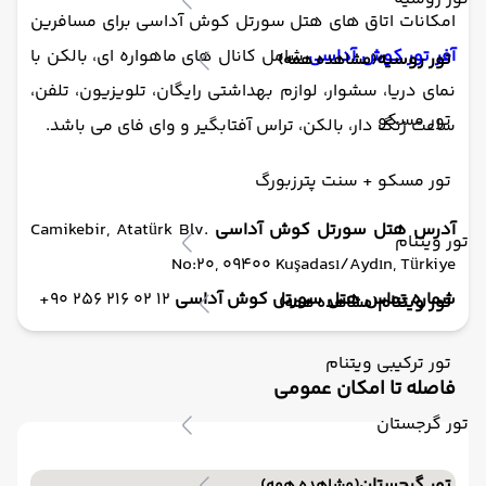
امکانات اتاق های هتل سورتل کوش آداسی برای مسافرین
آفر تور کوش آداسی
شامل کانال های ماهواره ای، بالکن با
تور روسیه
(مشاهده همه)
نمای دریا، سشوار، لوازم بهداشتی رایگان، تلویزیون، تلفن،
تور مسکو
ساعت زنگ دار، بالکن، تراس آفتابگیر و وای فای می باشد.
تور مسکو + سنت پترزبورگ
آدرس هتل سورتل کوش آداسی
Camikebir, Atatürk Blv.
تور ویتنام
No:20, 09400 Kuşadası/Aydın, Türkiye
شماره تماس هتل سورتل کوش آداسی
12 02 216 256 90+
تور ویتنام
(مشاهده همه)
تور ترکیبی ویتنام
فاصله تا امکان عمومی
تور گرجستان
تور گرجستان