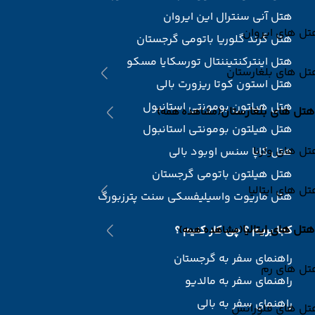
هتل آنی سنترال این ایروان
ل های ایروان
هتل گرند گلوریا باتومی گرجستان
هتل اینترکنتیننتال تورسکایا مسکو
ل های بلغارستان
هتل استون کوتا ریزورت بالی
هتل هیلتون بومونتی استانبول
هتل های بلغارستان
(مشاهده همه)
هتل هیلتون بومونتی استانبول
ل های وارنا
هتل کاپا سنس اوبود بالی
هتل هیلتون باتومی گرجستان
ل های ایتالیا
هتل ماریوت واسیلیفسکی سنت پترزبورگ
هتل های ایتالیا
کجا بریم ؟ چی کار کنیم ؟
(مشاهده همه)
راهنمای سفر به گرجستان
تل های رم
راهنمای سفر به مالدیو
راهنمای سفر به بالی
تل های فلورانس