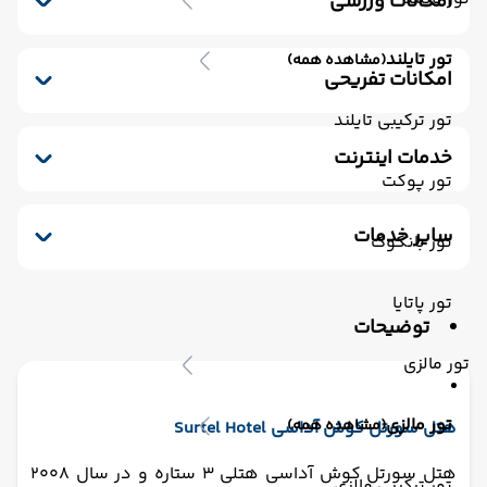
امکانات ورزشی
پارکینگ
خشکشویی
صندوق امانات
سشوار
استخر سرباز
اسپا
پذیرش 24 ساعته
سرویس فرنگی
تور تایلند
(مشاهده همه)
امکانات تفریحی
ساحل اختصاصی
تور ترکیبی تایلند
خدمات اینترنت
تور پوکت
اینترنت بیسیم رایگان در لابی
اینترنت بیسیم رایگان در اتاقها
سایر خدمات
تور بانکوک
ترانسفر رفت (استقبال)
مکالمه کارکنان - مسلط به زبان انگلیسی
تور پاتایا
توضیحات
سالن چند منظوره
ترانسفر برگشت (بدرقه)
تور مالزی
تور مالزی
(مشاهده همه)
هتل سورتل کوش آداسی Surtel Hotel
هتل سورتل کوش آداسی هتلی 3 ستاره و در سال 2008
تور ترکیبی مالزی