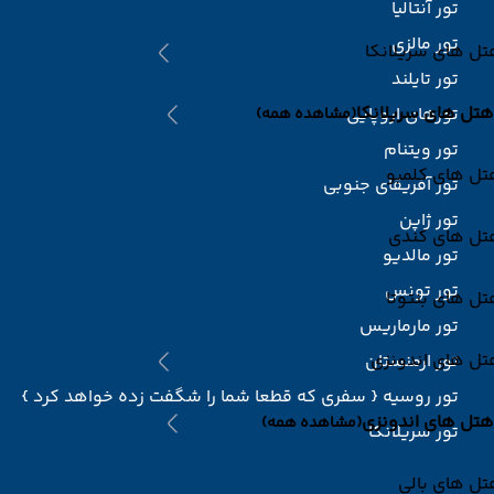
تور آنتالیا
تور مالزی
ل های سریلانکا
تور تایلند
هتل های سریلانکا
تورهای اروپایی
(مشاهده همه)
تور ویتنام
تل های کلمبو
تور آفریقای جنوبی
تور ژاپن
تل های کندی
تور مالدیو
تور تونس
ل های بنتوتا
تور مارماریس
تل های اندونزی
تور ارمنستان
تور روسیه { سفری که قطعا شما را شگفت زده خواهد کرد }
هتل های اندونزی
(مشاهده همه)
تور سریلانکا
ل های بالی