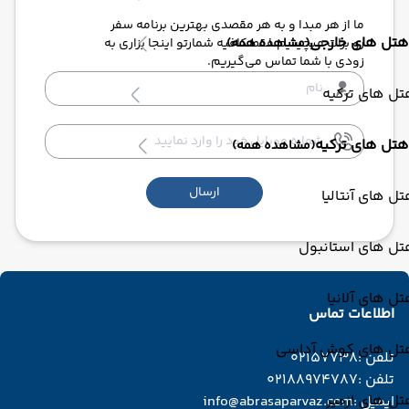
ما از هر مبدا و به هر مقصدی بهترین برنامه سفر
هتل های خارجی
(مشاهده همه)
رو برات میچینیم فقط کافیه شمارتو اینجا بزاری به
زودی با شما تماس می‌گیریم.
ل های ترکیه
هتل های ترکیه
(مشاهده همه)
ارسال
ل های آنتالیا
تل های استانبول
ل های آلانیا
اطلاعات تماس
تل های کوش آداسی
تلفن :
02157738
تلفن :
02188974787
ل های ازمیر
ایمیل :
info@abrasaparvaz.com