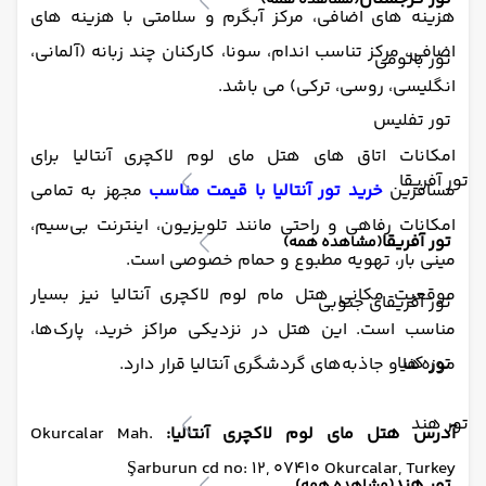
(مشاهده همه)
هزینه های اضافی، مرکز آبگرم و سلامتی با هزینه های
اضافی، مرکز تناسب اندام، سونا، کارکنان چند زبانه (آلمانی،
تور باتومی
انگلیسی، روسی، ترکی) می باشد.
تور تفلیس
امکانات اتاق های هتل مای لوم لاکچری آنتالیا برای
تور آفریقا
مسافرین
خرید تور آنتالیا با قیمت مناسب
مجهز به تمامی
امکانات رفاهی و راحتی مانند تلویزیون، اینترنت بی‌سیم،
تور آفریقا
(مشاهده همه)
مینی بار، تهویه مطبوع و حمام خصوصی است.
موقعیت مکانی هتل مام لوم لاکچری آنتالیا نیز بسیار
تور آفریقای جنوبی
مناسب است. این هتل در نزدیکی مراکز خرید، پارک‌ها،
تور کنیا
موزه‌ها و جاذبه‌های گردشگری آنتالیا قرار دارد.
تور هند
آدرس هتل مای لوم لاکچری آنتالیا:
Okurcalar Mah.
Şarburun cd no: 12, 07410 Okurcalar, Turkey
تور هند