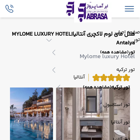
صفحه اصلی
هتل مای لوم لاکچری آنتالیا|MYLOME LUXURY HOTEL
تور
Antalya
تور
(مشاهده همه)
Mylome luxury Hotel
تور ترکیه
آنتالیا
تور ترکیه
(مشاهده همه)
تور استانبول
تور آنتالیا
تور آلانیا