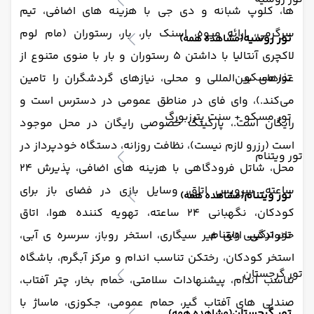
ها، کلوپ شبانه و دی جی با هزینه های اضافی، تیم
سرگرمی، ارائه میوه، اسنک بار، بار، رستوران (مام لوم
تور روسیه
(مشاهده همه)
لاکچری آنتالیا با داشتن 5 رستوران و بار با منوی متنوع از
تور مسکو
غذاهای بین‌المللی و محلی، نیازهای گردشگران را تامین
می‌کند.)، وای فای در مناطق عمومی در دسترس است و
تور مسکو + سنت پترزبورگ
رایگان است.، پارکینگ خصوصی رایگان در محل موجود
است (رزرو لازم نیست)، نظافت روزانه، دستگاه خودپرداز در
تور ویتنام
محل، شاتل فرودگاهی با هزینه های اضافی، پذیرش 24
ساعته، سرویس اتاق، وسایل بازی در فضای باز برای
تور ویتنام
(مشاهده همه)
کودکان، نگهبانی 24 ساعته، تهویه کننده هوا، اتاق
تور ترکیبی ویتنام
خانوادگی، اتاق غیر سیگاری، استخر روباز، سرسره ی آبی،
استخر کودکان، رختکن تناسب اندام و مرکز آبگرم، باشگاه
تور گرجستان
تناسب اندام، پیشنهادات سلامتی، حمام بخار، چتر آفتاب،
صندلی های آفتاب گیر، حمام عمومی، جکوزی، ماساژ با
تور گرجستان