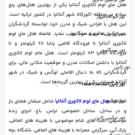
هتل مای لوم لاکچری آنتالیا یکی از بهترین هتل‌های پنج
ستاره در منطقه اکورکالا شهر آنتالیا در کشور ترکیه است.
تور کوالالامپور
این هتل با طراحی شیک و مدرن خود توانسته گردشگران
تور ترکیبی مالزی و سنگاپور
بسیاری را به سمت خود جذب نماید. فاصله هتل مای لوم
لاکچری آنتالیا تا فرودگاه قاضی پاشا 68 کیلومتر و تا
تور سنگاپور
فرودگاه آنتالیا 83 کیلومتر است. هتل مام لوم لاکچری
آنتالیا با داشتن امکانات مدرن و موقعیت مکانی عالی، برای
تور ژاپن
گردشگرانی که به دنبال اقامتی لوکس و شیک در شهر
آنتالیا هستند، یکی از بهترین گزینه‌ها است.
تور ژاپن
(مشاهده همه)
تور توکیو
امکانات
هتل مای لوم لاکچری آنتالیا
شامل مبلمان فضای باز
و در ساحل، ساحل خصوصی، تراس، باغ، اجرای زنده
تور ترکیبی ژاپن
موسیقی، شب های شام موضوعی با هزینه های اضافی،
پارک آبی، سرگرمی عصرانه با هزینه های اضافی، باشگاه بچه
تور روسیه