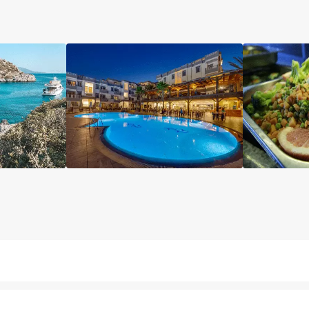
اتاق
آسانسور
نگهداری بچه
رستوران فضای باز
یرش 24 ساعته
یخچال
سرویس فرنگی
کافه
بار
لابی
آر