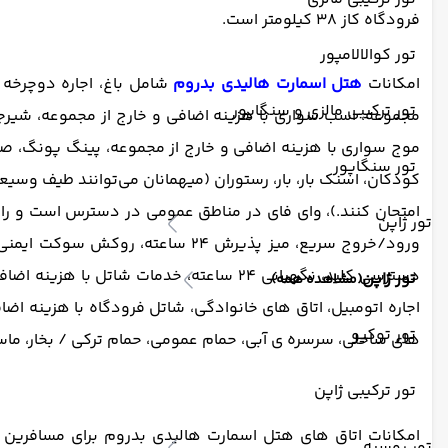
فرودگاه کاز 38 کیلومتر است.
تور کوالالامپور
امکانات
هتل اسمارت هالیدی بدروم
شامل باغ، اجاره دوچرخه ب
تور ترکیبی مالزی و سنگاپور
مجموعه، اسب سواری با هزینه اضافی و خارج از مجموعه، شیرجه 
تور سنگاپور
کودکان، اسنک بار، بار، رستوران (میهمانان می‌توانند طیف وسیعی
امتحان کنند.)، وای فای در مناطق عمومی در دسترس است و رایگ
تور ژاپن
ورود/خروج سریع، میز پذیرش 24 س
دسترسی کلید، نگهبانی 24 ساعته، خدما
تور ژاپن
(مشاهده همه)
اجاره اتومبیل، اتاق های خانوادگی، شاتل فرودگاه با هزینه اض
تور توکیو
های ساحلی، سرسره ی آبی، حمام عمومی، حمام ترکی / بخار، ماساژ
تور ترکیبی ژاپن
امکانات اتاق های هتل اسمارت هالیدی بدروم برای مسافرین
تور روسیه