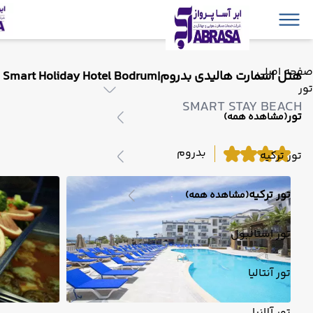
صفحه اصلی
هتل اسمارت هالیدی بدروم|Smart Holiday Hotel Bodrum
تور
SMART STAY BEACH
تور
(مشاهده همه)
بدروم
تور ترکیه
تور ترکیه
(مشاهده همه)
تور استانبول
تور آنتالیا
تور آلانیا