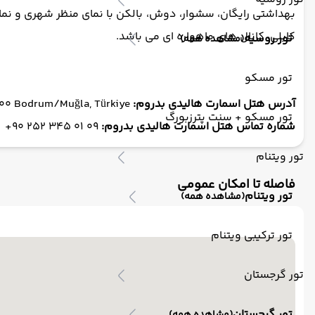
بهداشتی رایگان، سشوار، دوش، بالکن با نمای منظر شهری و نمای
کابلی، کانال های ماهواره ای می باشد.
تور روسیه
(مشاهده همه)
تور مسکو
آدرس هتل اسمارت هالیدی بدروم:
Gümbet, Adnan Menderes Cd. D:No:62, 48000, 48000 Bodrum/Muğla, Türkiye
تور مسکو + سنت پترزبورگ
شماره تماس هتل اسمارت هالیدی بدروم:
09 01 345 252 90+
تور ویتنام
فاصله تا امکان عمومی
تور ویتنام
(مشاهده همه)
تور ترکیبی ویتنام
تور گرجستان
تور گرجستان