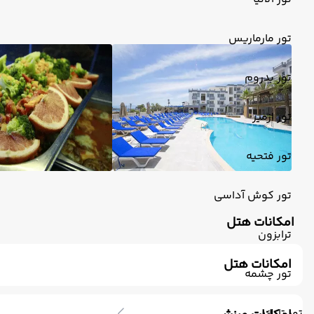
تور مارماریس
تور بدروم
تور ازمیر
تور فتحیه
تور کوش آداسی
امکانات هتل
ترابزون
امکانات هتل
تور چشمه
رستوران
فروشگاه
تلویزیون کابلی/ماهواره‌ای
خدمات 24 ساعته در 
صندوق امانات
کافی شاپ فضای باز
سشوار
ماساژ
پذ
تور تایلند