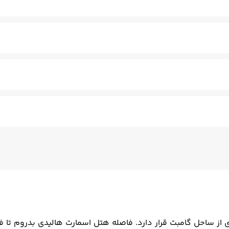
خر ویژه کودکان
باشگاه بدنسازی
استخر سرپوشیده
تنیس
کنان - مسلط به زبان انگلیسی
سالن چند منظوره
فتوکپی
ترا