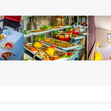
اتاق
آسانسور
نگهداری بچه
مینی بار رایگان
پا
یخچال
سرویس فرنگی
کافه
بار
لابی
دستگاه ATM