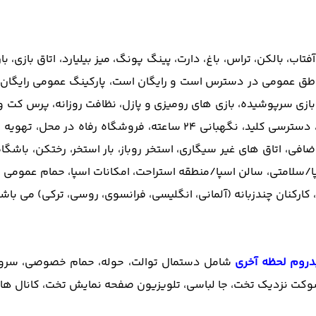
اب، بالکن، تراس، باغ، دارت، پینگ پونگ، میز بیلیارد، اتاق بازی، با
ناطق عمومی در دسترس است و رایگان است، پارکینگ عمومی رایگان د
د/خروج سریع، میز پذیرش 24 ساعته، منطقه بازی سرپوشیده، بازی های رومیزی و پازل، نظا
با هزینه اضافی، خشکشویی با هزینه اضافی، فکس و فتوکپی، دسترسی کل
فی، اتاق های غیر سیگاری، استخر روباز، بار استخر، رختکن، باشگا
ا/سلامتی، سالن اسپا/منطقه استراحت، امکانات اسپا، حمام عمومی با 
 کارکنان چندزبانه (آلمانی، انگلیسی، فرانسوی، روسی، ترکی) می باشد
دروم لحظه آخری
شامل دستمال توالت، حوله، حمام خصوصی، سرویس
وکت نزدیک تخت، جا لباسی، تلویزیون صفحه نمایش تخت، کانال های 