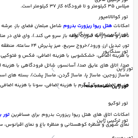
میلاس 35 کیلومتر و تا فرودگاه کاز 37 کیلومتر است.
تور کوالالامپور
امکانات
هتل ریوا ریزورت بدروم
شامل مبلمان فضای باز، عرشه آفت
تور ترکیبی مالزی و سنگاپور
ناهار و شام را به صورت بوفه باز سرو می کند.)، وای فای در م
تور، تبدیل ارز، ورو
تور سنگاپور
صدا، اتاق های عایق صدا، آسانسور، شاتل فرودگاهی با هزینه اضا
تور ژاپن
ماساژ زوجین، ماساژ پا، ماساژ گردن، ماساژ پشت)، بسته های اسپ
هزینه اضافی، مرکز آبگرم با هزینه اضافی، سونا با هزینه اضافی،
تور ژاپن
(مشاهده همه)
تور توکیو
امکانات اتاق های هتل ریوا ریزورت بدروم برای مسافرین
تور ب
تور ترکیبی ژاپن
نمای شهری و منظره کوهستانی و منظره باغ و نمای اقیانوس، س
تور روسیه