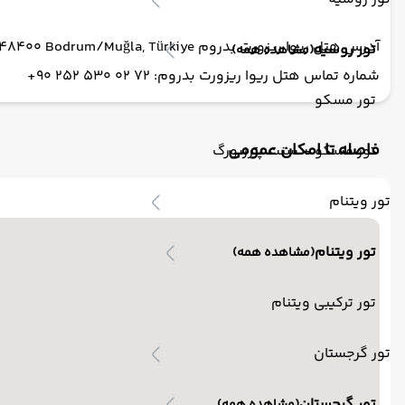
آدرس هتل ریوا ریزورت بدروم Bitez, Adnan Menderes Cd. no:110, 48400 Bodrum/Muğla, Türkiye
تور روسیه
(مشاهده همه)
شماره تماس هتل ریوا ریزورت بدروم: 72 02 530 252 90+
تور مسکو
فاصله تا امکان عمومی
تور مسکو + سنت پترزبورگ
تور ویتنام
تور ویتنام
(مشاهده همه)
تور ترکیبی ویتنام
تور گرجستان
تور گرجستان