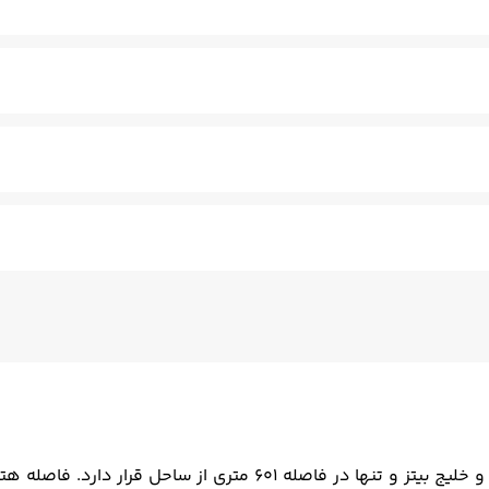
گاه بدنسازی
تنیس
سونا
اجاره دوچرخه
اسپا
سونای خش
قها
کنان - مسلط به زبان انگلیسی
سالن چند منظوره
فتوکپی
ترا