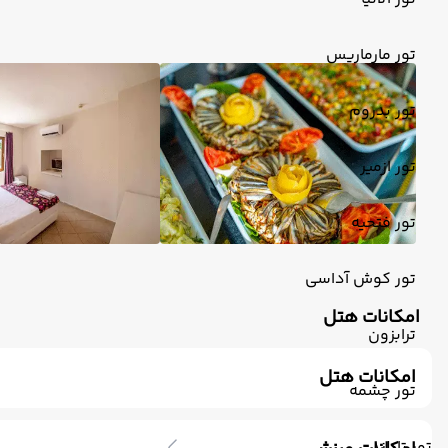
تور مارماریس
تور بدروم
تور ازمیر
تور فتحیه
تور کوش آداسی
امکانات هتل
ترابزون
امکانات هتل
تور چشمه
رستوران
فروشگاه
تلویزیون کابلی/ماهواره‌ای
خدمات 24 ساعته در 
کافی شاپ فضای باز
سشوار
پزشک
ماساژ
پذیرش 24 ساعته
تور تایلند