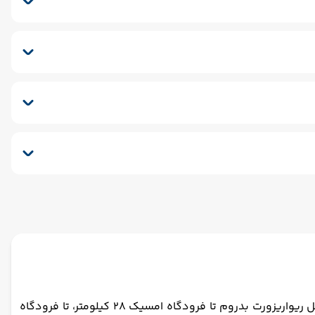
ک
سونای بخار
ماساژ
نسفر برگشت (بدرقه)
هتل ریوا ریزورت بدروم هتلی 4 ستاره در میان راه خلیج گامبت و خلیج بیتز و تنها در فاصله 601 متری از ساحل قرار دارد. فاصله هتل ریواریزورت بدروم تا فرودگاه امسیک 28 کیلومتر، تا فرودگاه