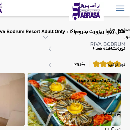
صفحه اصلی
هتل ریوا ریزورت بدروم|Riva Bodrum Resort Adult Only +16
تور
RIVA BODRUM
تور
(مشاهده همه)
بدروم
تور ترکیه
تور ترکیه
(مشاهده همه)
تور استانبول
تور آنتالیا
تور آلانیا