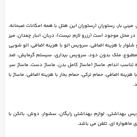
ر، مینی بار، رستوران (رستوران این هتل با همه امکانات صبحانه،
ر محل موجود است (رزرو لازم نیست)، دربان، انبار چمدان، میز
فت روزانه، پرس کت و شلوار با هزینه اضافی، سرویس اتو با هزینه اضافی، اتو شویی
ید، نگهبانی 24 ساعته، فروشگاه رفاه در محل، تهویه مطبوع، ملک بدون دود، سرویس بیداری، سیستم گرمایش، ضد
ه تناسب اندام، ماساژ (ماساژ کامل بدن، ماساژ دست، ماساژ سر،
هزینه اضافی، حمام ترکی، حمام بخار با هزینه اضافی، ماساژ با
.
 بهداشتی، لوازم بهداشتی رایگان، سشوار، دوش، بالکن با
ماهواره ای، تلفن می باشد.