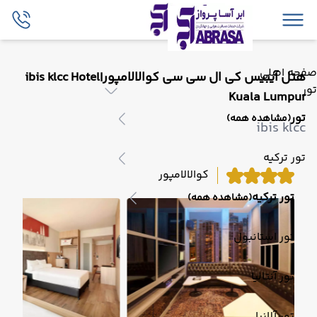
صفحه اصلی
هتل آیبیس کی ال سی سی کوالالامپور|ibis klcc Hotel
تور
Kuala Lumpur
تور
(مشاهده همه)
ibis klcc
تور ترکیه
کوالالامپور
تور ترکیه
(مشاهده همه)
تور استانبول
تور آنتالیا
تور آلانیا