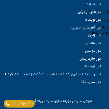
تور تایلند
تل های مالدیو
تورهای اروپایی
تور ویتنام
دنیاگردی
درباره ما
تور آفریقای جنوبی
تماس با ما
تور ژاپن
تور مالدیو
تور تونس
تور مارماریس
تور ارمنستان
تور روسیه { سفری که قطعا شما را شگفت زده خواهد کرد }
تور سریلانکا
طراحی سایت
و
بهینه سازی سایت
:
پیام آوران پارسیان
مشاوره رایگان