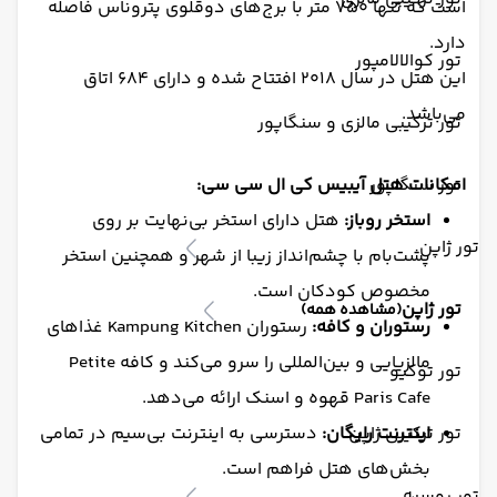
است که تنها ۷۵۰ متر با برج‌های دوقلوی پتروناس فاصله
دارد.
تور کوالالامپور
این هتل در سال ۲۰۱۸ افتتاح شده و دارای ۶۸۴ اتاق
می‌باشد.
تور ترکیبی مالزی و سنگاپور
تور سنگاپور
امکانات هتل آیبیس کی ال سی سی:
استخر روباز:
هتل دارای استخر بی‌نهایت بر روی
تور ژاپن
پشت‌بام با چشم‌انداز زیبا از شهر و همچنین استخر
مخصوص کودکان است.
تور ژاپن
(مشاهده همه)
رستوران و کافه:
رستوران Kampung Kitchen غذاهای
مالزیایی و بین‌المللی را سرو می‌کند و کافه Petite
تور توکیو
Paris Cafe قهوه و اسنک ارائه می‌دهد.
تور ترکیبی ژاپن
اینترنت رایگان:
دسترسی به اینترنت بی‌سیم در تمامی
بخش‌های هتل فراهم است.
تور روسیه