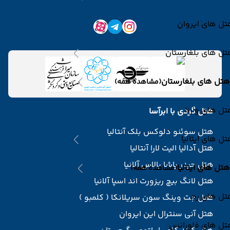
ل های ایروان
ل های بلغارستان
هتل های بلغارستان
(مشاهده همه)
ل های وارنا
هتل گردی با ابرآسا
هتل سوئنو دلوکس بلک آنتالیا
ل های ایتالیا
هتل آدالیا الیت لارا آنتالیا
هتل حیدر پاشا پالاس آلانیا
هتل های ایتالیا
(مشاهده همه)
هتل لانگ بیچ ریزورت اند اسپا آلانیا
تل های رم
هتل جت وینگ سون سریلانکا ( کلمبو )
هتل آنی سنترال این ایروان
تل های فلورانس