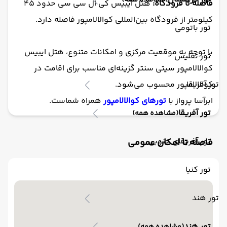
(مشاهده همه)
فاصله تا فرودگاه:
هتل آیبیس کی ال سی سی حدود ۴۵
کیلومتر از فرودگاه بین‌المللی کوالالامپور فاصله دارد.
تور باتومی
با توجه به موقعیت مرکزی و امکانات متنوع، هتل ایبیس
تور تفلیس
کوالالامپور سیتی سنتر گزینه‌ای مناسب برای اقامت در
تور آفریقا
کوالالامپور محسوب می‌شود.
ابرآسا پرواز با
تورهای کوالالامپور
همراه شماست.
تور آفریقا
(مشاهده همه)
تور آفریقای جنوبی
فاصله تا امکان عمومی
تور کنیا
تور هند
تور هند