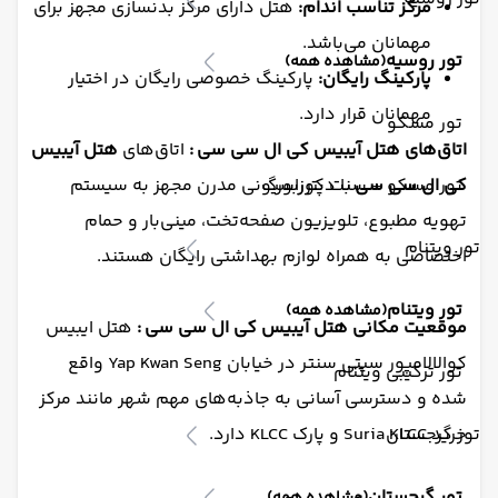
مرکز تناسب اندام:
هتل دارای مرکز بدنسازی مجهز برای
مهمانان می‌باشد.
تور روسیه
(مشاهده همه)
پارکینگ رایگان:
پارکینگ خصوصی رایگان در اختیار
مهمانان قرار دارد.
تور مسکو
اتاق‌های
هتل آیبیس کی ال سی سی
:
اتاق‌های
هتل آیبیس
کی ال سی سی
تور مسکو + سنت پترزبورگ
با دکوراسیونی مدرن مجهز به سیستم
تهویه مطبوع، تلویزیون صفحه‌تخت، مینی‌بار و حمام
تور ویتنام
اختصاصی به همراه لوازم بهداشتی رایگان هستند.
تور ویتنام
(مشاهده همه)
موقعیت مکانی
هتل آیبیس کی ال سی سی
:
هتل ایبیس
کوالالامپور سیتی سنتر در خیابان Yap Kwan Seng واقع
تور ترکیبی ویتنام
شده و دسترسی آسانی به جاذبه‌های مهم شهر مانند مرکز
خرید Suria KLCC و پارک KLCC دارد.
تور گرجستان
تور گرجستان