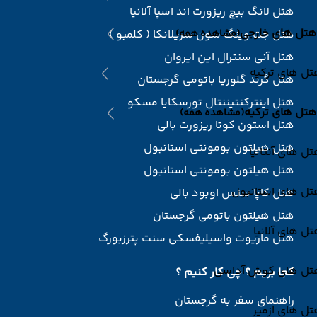
هتل لانگ بیچ ریزورت اند اسپا آلانیا
هتل های خارجی
(مشاهده همه)
هتل جت وینگ سون سریلانکا ( کلمبو )
هتل آنی سنترال این ایروان
ل های ترکیه
هتل گرند گلوریا باتومی گرجستان
هتل اینترکنتیننتال تورسکایا مسکو
هتل های ترکیه
(مشاهده همه)
هتل استون کوتا ریزورت بالی
هتل هیلتون بومونتی استانبول
ل های آنتالیا
هتل هیلتون بومونتی استانبول
تل های استانبول
هتل کاپا سنس اوبود بالی
هتل هیلتون باتومی گرجستان
ل های آلانیا
هتل ماریوت واسیلیفسکی سنت پترزبورگ
تل های کوش آداسی
کجا بریم ؟ چی کار کنیم ؟
راهنمای سفر به گرجستان
ل های ازمیر