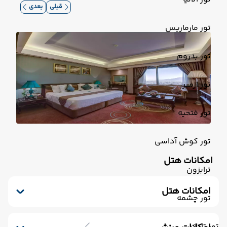
قبلی
بعدی
تور مارماریس
تور بدروم
تور ازمیر
تور فتحیه
تور کوش آداسی
امکانات هتل
ترابزون
امکانات هتل
تور چشمه
رستوران
فروشگاه
پارکینگ
خشکشویی
سرویس فرنگی
سرویس ایرانی
آرایشگاه
تور تایلند