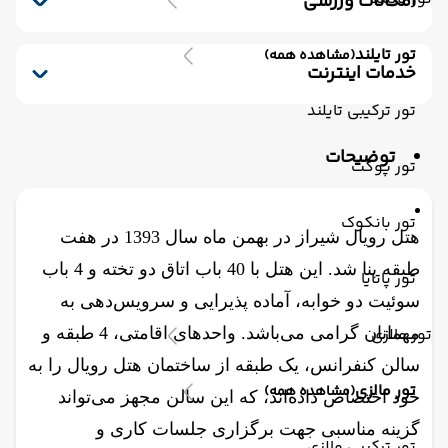
امکانات ورزشی
جکوزی
باشگاه بدنسازی
استخر سرپوشیده
تور تایلند
(مشاهده همه)
سونای خشک
سونای بخار
خدمات اینترنت
اینترنت
تور ترکیبی تایلند
توضیحات
تور پوکت
تور بانکوک
هتل رویال شیراز در بهمن ماه سال 1393 در هفت
طبقه بنا شد. این هتل‌ با 40 باب اتاق دو تخته و 4 باب
تور پاتایا
سوئیت دو خوابه، آماده پذیرایی و سرویس‌دهی به
تور مالزی
مهمانان گرامی می‌باشد. واحدهای اقامتی، 4 طبقه و
سالن کنفرانس، یک طبقه از ساختمان هتل رویال را به
تور مالزی
(مشاهده همه)
خود اختصاص داده‌اند، که این سالن مجهز می‌تواند
گزینه مناسبی جهت برگزاری جلسات کاری و
تور ترکیبی مالزی