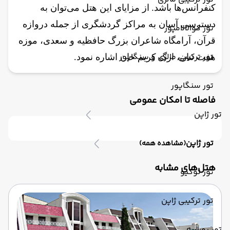
.
کنفرانس‌ها باشد
از مزایای این هتل می‌توان به
دسترسی آسان به مراکز گردشگری از جمله دروازه
تور کوالالامپور
قرآن، آرامگاه شاعران بزرگ حافظیه و سعدی، موزه
تور ترکیبی مالزی و سنگاپور
هفت تنان، ارگ کریم خان اشاره نمود.
تور سنگاپور
فاصله تا امکان عمومی
تور ژاپن
تور ژاپن
(مشاهده همه)
‌هتل‌های مشابه
تور توکیو
تور ترکیبی ژاپن
تور روسیه