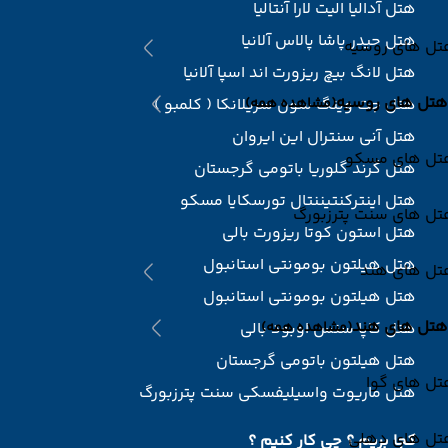
هتل آدالیا الیت لارا آنتالیا
هتل حیدر پاشا پالاس آلانیا
تل های روسیه
هتل لانگ بیچ ریزورت اند اسپا آلانیا
هتل های روسیه
(مشاهده همه)
هتل جت وینگ سون سریلانکا ( کلمبو )
هتل آنی سنترال این ایروان
تل های مسکو
هتل گرند گلوریا باتومی گرجستان
هتل اینترکنتیننتال تورسکایا مسکو
تل های سنت پترزبورگ
هتل استون کوتا ریزورت بالی
هتل هیلتون بومونتی استانبول
تل های هند
هتل هیلتون بومونتی استانبول
هتل های هند
(مشاهده همه)
هتل کاپا سنس اوبود بالی
هتل هیلتون باتومی گرجستان
تل های گوا
هتل ماریوت واسیلیفسکی سنت پترزبورگ
تل های دهلی
کجا بریم ؟ چی کار کنیم ؟