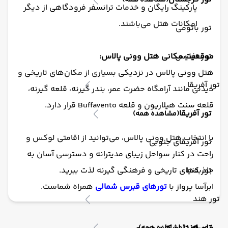
(مشاهده همه)
پارکینگ رایگان و خدمات ترانسفر فرودگاهی از دیگر
امکانات هتل می‌باشند.
تور باتومی
تور تفلیس
موقعیت مکانی هتل وونی پالاس:
هتل وونی پالاس در نزدیکی بسیاری از مکان‌های تاریخی و
تور آفریقا
دیدنی مانند آرامگاه حضرت عمر، بندر گیرنه، قلعه گیرنه،
قلعه سنت هیلاریون و قلعه Buffavento قرار دارد.
تور آفریقا
(مشاهده همه)
با انتخاب هتل وونی پالاس، می‌توانید از اقامتی لوکس و
تور آفریقای جنوبی
راحت در کنار سواحل زیبای مدیترانه و دسترسی آسان به
تور کنیا
جاذبه‌های تاریخی و فرهنگی گیرنه لذت ببرید.
ابرآسا پرواز با
تورهای قبرس شمالی
همراه شماست.
تور هند
تور هند