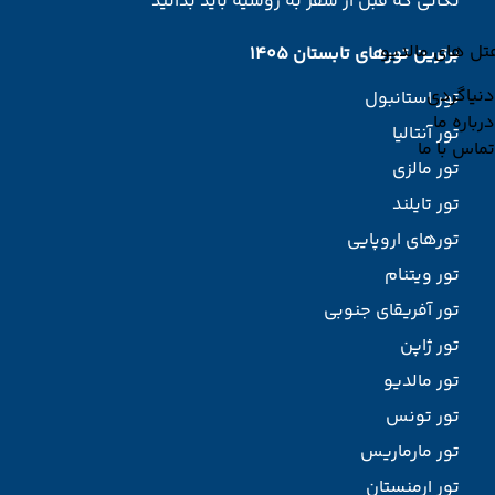
نکاتی که قبل از سفر به روسیه باید بدانید
تل های مالدیو
برترین تورهای تابستان 1405
دنیاگردی
تور استانبول
درباره ما
تور آنتالیا
تماس با ما
تور مالزی
تور تایلند
تورهای اروپایی
تور ویتنام
تور آفریقای جنوبی
تور ژاپن
تور مالدیو
تور تونس
تور مارماریس
تور ارمنستان