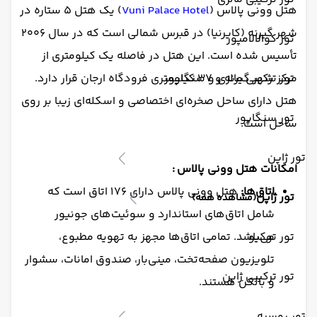
هتل وونی پالاس (
Vuni Palace Hotel
) یک هتل ۵ ستاره در
شهر گیرنه (کایرنیا) در قبرس شمالی است که در سال ۲۰۰۶
تور کوالالامپور
تأسیس شده است. این هتل در فاصله یک کیلومتری از
تور ترکیبی مالزی و سنگاپور
مرکز شهر گیرنه و ۳۷ کیلومتری فرودگاه ارجان قرار دارد.
هتل دارای ساحل صخره‌ای اختصاصی و اسکله‌ای زیبا بر روی
تور سنگاپور
ساحل است.
تور ژاپن
امکانات هتل وونی پالاس :
اتاق‌ها:
هتل وونی پالاس دارای ۱۷۶ اتاق است که
تور ژاپن
(مشاهده همه)
شامل اتاق‌های استاندارد و سوئیت‌های جونیور
تور توکیو
می‌باشد. تمامی اتاق‌ها مجهز به تهویه مطبوع،
تلویزیون صفحه‌تخت، مینی‌بار، صندوق امانات، سشوار
تور ترکیبی ژاپن
و بالکن هستند.
تور روسیه