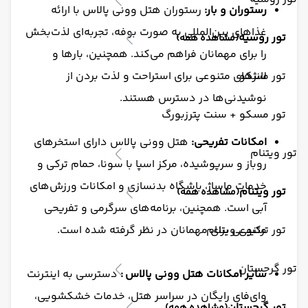
رستوران و بار:
رستوران هتل وونی پالاس با ارائه
غذاهای بین‌المللی به صورت بوفه، تجربه‌ای لذت‌بخش
تور روسیه
(مشاهده همه)
را برای مهمانان فراهم می‌کند. همچنین، بارها و
تور مسکو
لانژهای متنوعی برای استراحت و لذت بردن از
نوشیدنی‌ها در دسترس هستند.
تور مسکو + سنت پترزبورگ
امکانات تفریحی:
هتل وونی پالاس دارای استخرهای
تور ویتنام
روباز و سرپوشیده، مرکز اسپا با سونا، حمام ترکی و
خدمات ماساژ، باشگاه بدنسازی و امکانات ورزش‌های
تور ویتنام
(مشاهده همه)
آبی است. همچنین، برنامه‌های سرگرمی و تفریحی
تور ترکیبی ویتنام
متنوعی برای مهمانان در نظر گرفته شده است.
تور گرجستان
سایر امکانات
هتل وونی پالاس
:
دسترسی به اینترنت
وای‌فای رایگان در سراسر هتل، خدمات خشکشویی،
تور گرجستان