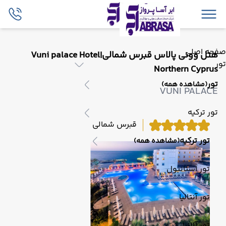
صفحه اصلی
هتل وونی پالاس قبرس شمالی|Vuni palace Hotel
تور
Northern Cyprus
تور
(مشاهده همه)
VUNI PALACE
تور ترکیه
قبرس شمالی
تور ترکیه
(مشاهده همه)
تور استانبول
تور آنتالیا
تور آلانیا