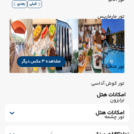
قبلی
بعدی
تور مارماریس
تور بدروم
تور ازمیر
مشاهده 3 عکس دیگر
تور فتحیه
تور کوش آداسی
امکانات هتل
ترابزون
امکانات هتل
تور چشمه
رستوران
ورود حیوانات
تلویزیون کابلی/ماهواره‌ای
تور تایلند