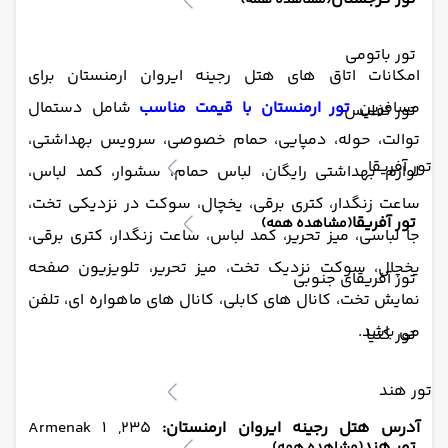
(مشاهده همه)
تور باتومی
امکانات اتاق های هتل رجینه ایروان ارمنستان برای
مسافرین
تور ارمنستان با قیمت مناسب
شامل دستمال
تور تفلیس
توالت، حوله، دمپایی، حمام خصوصی، سرویس بهداشتی،
تور آفریقا
لوازم بهداشتی رایگان، لباس حمام، سشوار، کمد لباس،
ساعت زنگدار، کتری برقی، یخچال، سوکت در نزدیکی تخت،
تور آفریقا
(مشاهده همه)
جا لباسی، میز تحریر، کمد لباس، ساعت زنگدار، کتری برقی،
یخچال، سوکت نزدیک تخت، میز تحریر، تلویزیون صفحه
تور آفریقای جنوبی
نمایش تخت، کانال های کابلی، کانال های ماهواره ای، تلفن
می باشد.
تور کنیا
تور هند
آدرس هتل رجینه ایروان ارمنستان:
235, 1 Armenak
تور هند