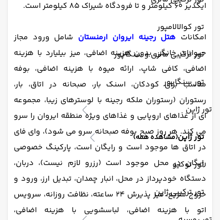
ایگدیر 60 کیلومتر و تا فرودگاه شیراک 85 کیلومتر است.
تور کوالالامپور
امکانات
هتل رجینه ایروان ارمنستان
شامل ورود مجاز
حیوانات خانگی بدون هزینه اضافی، میز بیلیارد با هزینه
تور ترکیبی مالزی و سنگاپور
اضافی، کافی شاپ، ارائه میوه با هزینه اضافی، بوفه
تور سنگاپور
مناسب برای کودکان، اسنک بار، صبحانه در اتاق، بار،
رستوران (رستوران ملکه رجینه با لوسترهای زیبا، مجموعه
تور ژاپن
ای از غذاهای اروپایی و غذاهای ویژه منطقه ایروان را سرو
می کند. هر روز صبح بوفه صبحانه سرو می شود)، وای فای
تور ژاپن
(مشاهده همه)
در اتاق ها موجود است و رایگان است، پارکینگ خصوصی
رایگان در محل موجود است (رزرو لازم نیست)، دربان،
تور توکیو
دستگاه خودپرداز در محل، انبار چمدان، تبدیل ارز، ورود و
تور ترکیبی ژاپن
خروج سریع، میز پذیرش 24 ساعته، نظافت روزانه، سرویس
اتو با هزینه اضافی، لباسشویی با هزینه اضافی،
تور روسیه