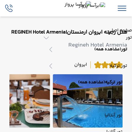
صفحه اصلی
هتل رجینه ایروان ارمنستان|REGINEH Hotel Armenia
تور
Regineh Hotel Armenia
تور
(مشاهده همه)
ایروان
تور ترکیه
تور ترکیه
(مشاهده همه)
تور استانبول
تور آنتالیا
تور آلانیا