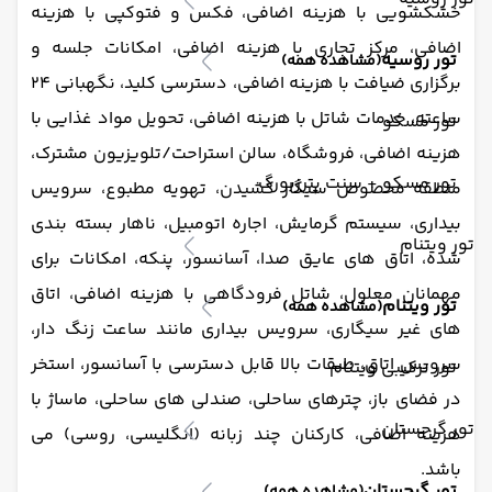
خشکشویی با هزینه اضافی، فکس و فتوکپی با هزینه
اضافی، مرکز تجاری با هزینه اضافی، امکانات جلسه و
تور روسیه
(مشاهده همه)
برگزاری ضیافت با هزینه اضافی، دسترسی کلید، نگهبانی 24
ساعته، خدمات شاتل با هزینه اضافی، تحویل مواد غذایی با
تور مسکو
هزینه اضافی، فروشگاه، سالن استراحت/تلویزیون مشترک،
تور مسکو + سنت پترزبورگ
منطقه مخصوص سیگار کشیدن، تهویه مطبوع، سرویس
بیداری، سیستم گرمایش، اجاره اتومبیل، ناهار بسته بندی
تور ویتنام
شده، اتاق های عایق صدا، آسانسور، پنکه، امکانات برای
مهمانان معلول، شاتل فرودگاهی با هزینه اضافی، اتاق
تور ویتنام
(مشاهده همه)
های غیر سیگاری، سرویس بیداری مانند ساعت زنگ دار،
سرویس اتاق، طبقات بالا قابل دسترسی با آسانسور، استخر
تور ترکیبی ویتنام
در فضای باز، چترهای ساحلی، صندلی های ساحلی، ماساژ با
تور گرجستان
هزینه اضافی، کارکنان چند زبانه (انگلیسی، روسی) می
باشد.
تور گرجستان