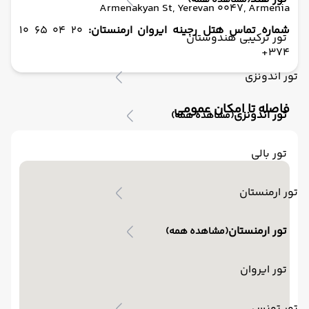
(مشاهده همه)
Armenakyan St, Yerevan 0047, Armenia
شماره تماس هتل رجینه ایروان ارمنستان:
20 04 65 10
تور ترکیبی هندوستان
374+
تور اندونزی
فاصله تا امکان عمومی
تور اندونزی
(مشاهده همه)
تور بالی
تور ارمنستان
تور ارمنستان
(مشاهده همه)
تور ایروان
تور تونس