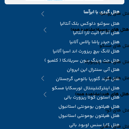
هتل گردی با ابرآسا
تل های روسیه
هتل سوئنو دلوکس بلک آنتالیا
هتل های روسیه
(مشاهده همه)
هتل آدالیا الیت لارا آنتالیا
هتل حیدر پاشا پالاس آلانیا
تل های مسکو
هتل لانگ بیچ ریزورت اند اسپا آلانیا
هتل جت وینگ سون سریلانکا ( کلمبو )
تل های سنت پترزبورگ
هتل آنی سنترال این ایروان
تل های هند
هتل گرند گلوریا باتومی گرجستان
هتل اینترکنتیننتال تورسکایا مسکو
هتل های هند
(مشاهده همه)
هتل استون کوتا ریزورت بالی
هتل هیلتون بومونتی استانبول
تل های گوا
هتل هیلتون بومونتی استانبول
هتل کاپا سنس اوبود بالی
تل های دهلی