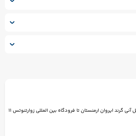
نسفر برگشت (بدرقه)
هتل آنی گرند ایروان ارمنستان هتلی 4 ستاره در ایروان در فاصله 7 دقیقه ای پیاده تا میدان جمهوری ارمنستان قرار دارد. فاصله هتل آنی گرند ایروان ارمنستان تا فرودگاه بین المللی زوارتنوتس 11