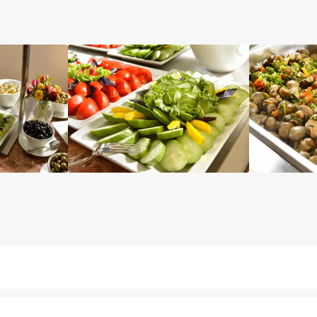
آسانسور
مینی بار رایگان
خشکشویی
صندوق امانات