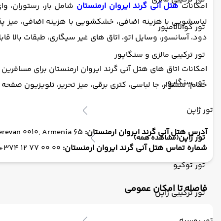
امکانات
هتل آنی گرند ایروان ارمنستان
شامل بار، رستوران، و
تور کوالالامپور
دود، آسانسور، وسایل اتو، اتاق های غیر سیگاری، طبقات بالا قا
تور ترکیبی مالزی و سنگاپور
امکانات اتاق های هتل آنی گرند ایروان ارمنستان برای مسافرین
تور سنگاپور
حمام، سشوار، جا لباسی، کتری برقی، میز تحریر، تلویزیون صفحه 
تور ژاپن
آدرس هتل آنی گرند ایروان ارمنستان:
65 Hanrapetutyan St, Yerevan 0010, Armenia
تور ژاپن
(مشاهده همه)
شماره تماس هتل آنی گرند ایروان ارمنستان:
00 00 77 12 374+
تور توکیو
فاصله تا امکان عمومی
تور ترکیبی ژاپن
تور روسیه