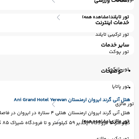
امکانات ورزشی
باشگاه بدنسازی
استخر سرپوشیده
سونا
تور تایلند
(مشاهده همه)
خدمات اینترنت
اینترنت بیسیم رایگان در لابی
اینترنت بیسیم رایگان در اتا
تور ترکیبی تایلند
سایر خدمات
تور پوکت
ترانسفر رفت (استقبال)
اتاق برای سیگاری ها
مکالمه کار
تور بانکوک
توضیحات
تور پاتایا
هتل آنی گرند ایروان ارمنستان Ani Grand Hotel Yerevan
تور مالزی
تور مالزی
(مشاهده همه)
کیلومتر، تا فرودگاه ایگدیر 59 کیلومتر و تا فرودگاه شیراک 85 کیلومتر است.
تور ترکیبی مالزی