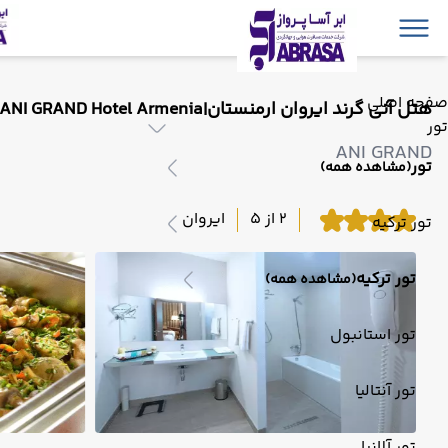
صفحه اصلی
هتل آنی گرند ایروان ارمنستان|ANI GRAND Hotel Armenia
تور
ANI GRAND
تور
(مشاهده همه)
2 از 5
ایروان
تور ترکیه
تور ترکیه
(مشاهده همه)
تور استانبول
تور آنتالیا
تور آلانیا