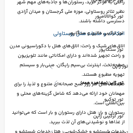
راحتی به مراکز خرید، رستوران‌ها و جاذبه‌های مهم شهر
نظیر تئاتر روستاولی، موزه ملی گرجستان و میدان آزادی
تور کوالالامپور
دسترسی داشته باشند.
تور ترکیبی مالزی و سنگاپور
امکانات و خدمات هتل روستاولی
اتاق‌های شیک و راحت: اتاق‌های هتل با دکوراسیونی مدرن
تور سنگاپور
و راحت تجهیز شده‌اند و دارای امکاناتی مانند تلویزیون
صفحه‌تخت، اینترنت بی‌سیم رایگان، مینی‌بار و سیستم
تور ژاپن
تهویه مطبوع هستند.
تور ژاپن
(مشاهده همه)
صبحانه: هتل هر روز صبح صبحانه‌ای متنوع و لذیذ را برای
مهمانان خود ارائه می‌دهد که شامل گزینه‌های محلی و
تور توکیو
بین‌المللی است.
رستوران و بار: هتل دارای رستوران و بار است که می‌توانید
تور ترکیبی ژاپن
از غذاها و نوشیدنی‌های آن لذت ببرید.
خدمات شستشو و خشک‌شویی: هتل خدمات شستشو و
تور روسیه