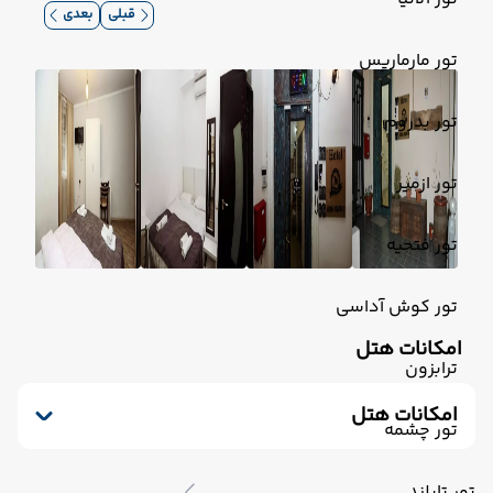
قبلی
بعدی
تور مارماریس
تور بدروم
تور ازمیر
تور فتحیه
تور کوش آداسی
امکانات هتل
ترابزون
امکانات هتل
تور چشمه
رستوران
تلویزیون کابلی/ماهواره‌ای
آسانسور
کافی شاپ
صندوق امانات
سشوار
تور تایلند