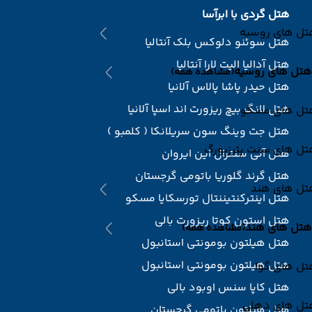
هتل گردی با ابرآسا
تل های روسیه
هتل سوئنو دلوکس بلک آنتالیا
هتل آدالیا الیت لارا آنتالیا
هتل های روسیه
(مشاهده همه)
هتل حیدر پاشا پالاس آلانیا
هتل لانگ بیچ ریزورت اند اسپا آلانیا
تل های مسکو
هتل جت وینگ سون سریلانکا ( کلمبو )
تل های سنت پترزبورگ
هتل آنی سنترال این ایروان
هتل گرند گلوریا باتومی گرجستان
تل های هند
هتل اینترکنتیننتال تورسکایا مسکو
هتل استون کوتا ریزورت بالی
هتل های هند
(مشاهده همه)
هتل هیلتون بومونتی استانبول
هتل هیلتون بومونتی استانبول
تل های گوا
هتل کاپا سنس اوبود بالی
تل های دهلی
هتل هیلتون باتومی گرجستان