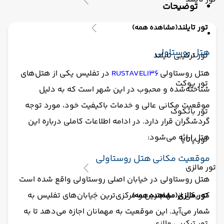
توضیحات
پذیرش 24 ساعته
یخچال
تور تایلند
(مشاهده همه)
هتل روستاولی
تور ترکیبی تایلند
هتل روستاولی
RUSTAVELI36
در تفلیس یکی از هتل‌های
تور پوکت
شناخته‌شده و محبوب در این شهر است که به دلیل
موقعیت مکانی عالی و خدمات باکیفیت خود، مورد توجه
تور بانکوک
گردشگران قرار دارد. در ادامه اطلاعات کاملی درباره این
هتل ارائه می‌شود:
تور پاتایا
موقعیت مکانی هتل روستاولی
تور مالزی
هتل روستاولی در خیابان اصلی روستاولی واقع شده است
تور مالزی
که یکی از مهم‌ترین و مرکزی‌ترین خیابان‌های تفلیس به
(مشاهده همه)
شمار می‌آید. این موقعیت به مهمانان اجازه می‌دهد تا به
تور ترکیبی مالزی