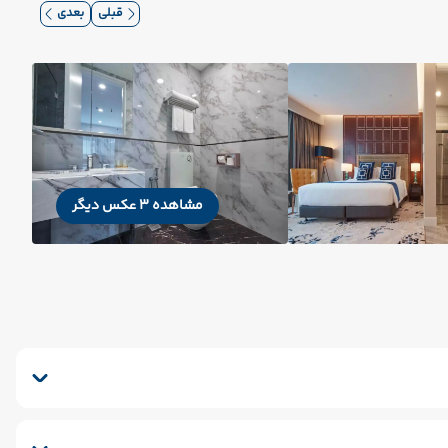
قبلی
بعدی
مشاهده 3 عکس دیگر
ویی
صندوق امانات
سشوار
پذیرش 24 ساعته