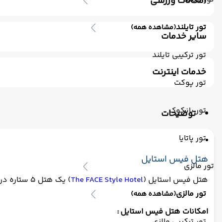
امکانات ورزشی
استخر سرباز
جکوزی
باشگاه بدنسازی
سونا
اسپا
تور تایلند
(مشاهده همه)
سایر خدمات
ترانسفر رفت (استقبال)
اتاق برای سیگاری ها
مکالمه کار
تور ترکیبی تایلند
خدمات اینترنت
تور پوکت
اینترنت
تور بانکوک
توضیحات
تور پاتایا
هتل فیس استایل
تور مالزی
هتل فیس استایل (
The FACE Style Hotel
) یک هتل ۵ ستاره در قلب کوالالامپور، مالزی است که در فاصله ۱.۲ کیلومتری از برج‌های دوقلوی پتروناس و مرکز خرید سوریا KLCC قرار دارد.
تور مالزی
(مشاهده همه)
امکانات هتل فیس استایل :
تور ترکیبی مالزی