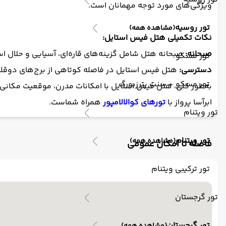
ویژگی‌های مورد توجه مهمانان است.
تور روسیه
(مشاهده همه)
نکات تکمیلی هتل فیس استایل:
صبحانه:
صبحانه هتل شامل گزینه‌های قاره‌ای، آسیایی و حلال است.
تور مسکو
دسترسی:
هتل فیس استایل در فاصله کوتاهی از برج‌های دوقلوی پتروناس و مرکز خرید سوریا KLCC قر
تور مسکو + سنت پترزبورگ
به‌طور کلی، هتل فیس استایل با امکانات مدرن، موقعیت مکانی من
ابرآسا پرواز با
تورهای کوالالامپور
همراه شماست.
تور ویتنام
تور ویتنام
(مشاهده همه)
فاصله تا امکان عمومی
تور ترکیبی ویتنام
تور گرجستان
تور گرجستان