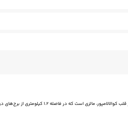
کنان - مسلط به زبان انگلیسی
ترانسفر برگشت (بدرقه)