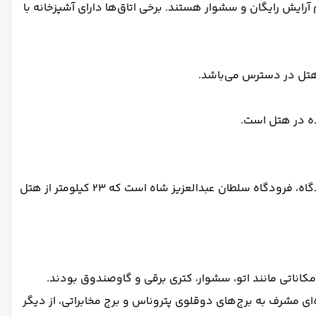
آرایش رایگان و سشوار هستند. برخی اتاق‌ها دارای آشپزخانه با
 هتل در دسترس می‌باشد.
هتل در نزدیکی جاذبه‌های گردشگری مهمی مانند مرکز همایش کوالالامپور، پارک KLCC و گالری استارهیل قرار دارد. نزدیک‌ترین فرودگاه، فرودگاه سلطان عبدالعزیز شاه است که ۲۳ کیلومتر از هتل
اظهار داشت که اتاق‌ها بزرگ، تمیز و مجهز به امکاناتی مانند اتو، سشوار، کتری برقی و گاوصندوق بودند.
و شارژ روزانه آب معدنی، چای و نسکافه از دیگر نکات مثبت ذکر شده است. استخر بینهایت در طبقه ۵۱ با منظره‌ای مشرف به برج‌های دوقلوی پتروناس و برج مخابراتی، از دیگر