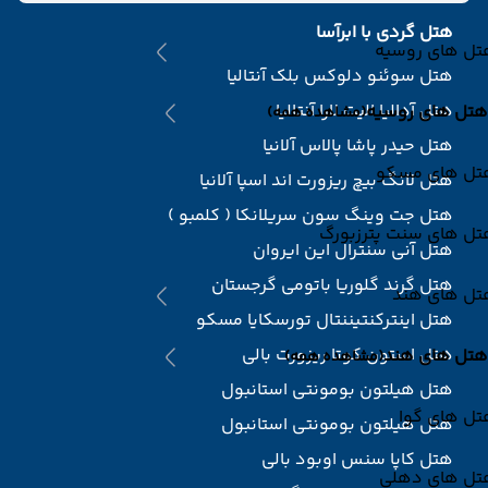
هتل گردی با ابرآسا
تل های روسیه
هتل سوئنو دلوکس بلک آنتالیا
هتل آدالیا الیت لارا آنتالیا
هتل های روسیه
(مشاهده همه)
هتل حیدر پاشا پالاس آلانیا
تل های مسکو
هتل لانگ بیچ ریزورت اند اسپا آلانیا
هتل جت وینگ سون سریلانکا ( کلمبو )
تل های سنت پترزبورگ
هتل آنی سنترال این ایروان
هتل گرند گلوریا باتومی گرجستان
تل های هند
هتل اینترکنتیننتال تورسکایا مسکو
هتل استون کوتا ریزورت بالی
هتل های هند
(مشاهده همه)
هتل هیلتون بومونتی استانبول
تل های گوا
هتل هیلتون بومونتی استانبول
هتل کاپا سنس اوبود بالی
تل های دهلی