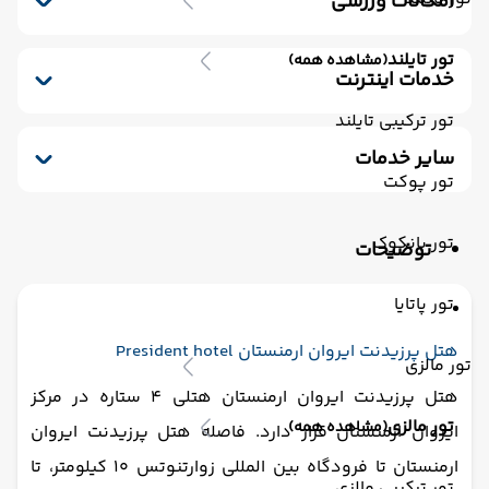
امکانات ورزشی
نگهداری بچه
مینی بار رایگان
پارکینگ
استخر سرباز
کافی شاپ
خشکشویی
صندوق امانات
تور تایلند
(مشاهده همه)
سشوار
ماساژ
پذیرش 24 ساعته
یخچال
بار
خدمات اینترنت
لابی
اتاق چمدان
اینترنت بیسیم رایگان در لابی
تور ترکیبی تایلند
اینترنت بیسیم رایگان در اتاقها
سایر خدمات
تور پوکت
ترانسفر رفت (استقبال)
اتاق برای سیگاری ها
مکالمه کارکنان - مسلط به زبان انگلیسی
تور بانکوک
توضیحات
سالن چند منظوره
فتوکپی
ترانسفر برگشت (بدرقه)
تور پاتایا
هتل پرزیدنت ایروان ارمنستان President hotel
تور مالزی
هتل پرزیدنت ایروان ارمنستان هتلی 4 ستاره در مرکز
تور مالزی
(مشاهده همه)
ایروان ارمنستان قرار دارد. فاصله هتل پرزیدنت ایروان
ارمنستان تا فرودگاه بین المللی زوارتنوتس 10 کیلومتر، تا
تور ترکیبی مالزی