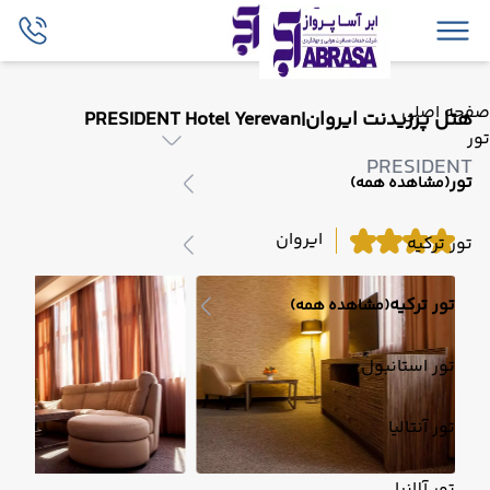
صفحه اصلی
هتل پرزیدنت ایروان|PRESIDENT Hotel Yerevan
تور
PRESIDENT
تور
(مشاهده همه)
ایروان
تور ترکیه
تور ترکیه
(مشاهده همه)
تور استانبول
تور آنتالیا
تور آلانیا