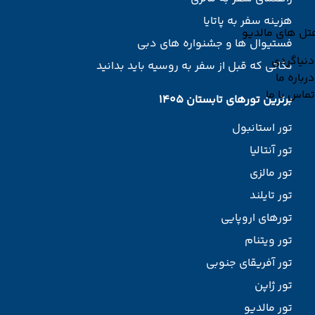
هزینه سفر به پاتایا
تل های مالدیو
فستیوال ها و جشنواره های دبی
دنیاگردی
نکاتی که قبل از سفر به روسیه باید بدانید
درباره ما
تماس با ما
برترین تورهای تابستان 1405
تور استانبول
تور آنتالیا
تور مالزی
تور تایلند
تورهای اروپایی
تور ویتنام
تور آفریقای جنوبی
تور ژاپن
تور مالدیو