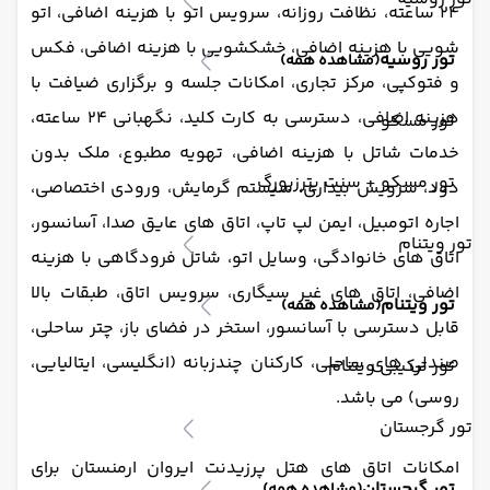
24 ساعته، نظافت روزانه، سرویس اتو با هزینه اضافی، اتو
شویی با هزینه اضافی، خشکشویی با هزینه اضافی، فکس
تور روسیه
(مشاهده همه)
و فتوکپی، مرکز تجاری، امکانات جلسه و برگزاری ضیافت با
هزینه اضافی، دسترسی به کارت کلید، نگهبانی 24 ساعته،
تور مسکو
خدمات شاتل با هزینه اضافی، تهویه مطبوع، ملک بدون
تور مسکو + سنت پترزبورگ
دود، سرویس بیداری، سیستم گرمایش، ورودی اختصاصی،
اجاره اتومبیل، ایمن لپ تاپ، اتاق های عایق صدا، آسانسور،
تور ویتنام
اتاق های خانوادگی، وسایل اتو، شاتل فرودگاهی با هزینه
اضافی، اتاق های غیر سیگاری، سرویس اتاق، طبقات بالا
تور ویتنام
(مشاهده همه)
قابل دسترسی با آسانسور، استخر در فضای باز، چتر ساحلی،
صندلی های ساحلی، کارکنان چندزبانه (انگلیسی، ایتالیایی،
تور ترکیبی ویتنام
روسی) می باشد.
تور گرجستان
امکانات اتاق های هتل پرزیدنت ایروان ارمنستان برای
تور گرجستان