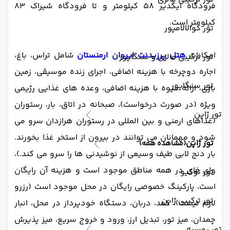
فرودگاه ایگدیر 58 کیلومتر و تا فرودگاه شیراک 83
کیلومتر است.
تور کوالالامپور
امکانات
هتل پرزیدنت ایروان ارمنستان
شامل تراس، باغ،
تور ترکیبی مالزی و سنگاپور
اجاره دوچرخه با هزینه اضافی، اجرای زنده موسیقی، زمین
تور سنگاپور
بازی، ارائه میوه با هزینه اضافی، وعده های غذایی رژیمی
ویژه (در صورت درخواست)، صبحانه در اتاق، بار، رستوران
تور ژاپن
(غذاهای ارمنی و بین المللی در رستوران هرازدان سرو می
شود و مهمانان می توانند در بیرون از استخر غذا بخورند.
تور ژاپن
(مشاهده همه)
بار دنج لابی طیف وسیعی از نوشیدنی ها را سرو می کند.)،
وای فای در همه مناطق موجود است و هزینه آن رایگان
تور توکیو
است، پارکینگ خصوصی رایگان در محل موجود است (رزرو
تور ترکیبی ژاپن
لازم نیست)، کمد، دربان، دستگاه خودپرداز در محل، انبار
چمدان، میز تور، تبدیل ارز، ورود و خروج سریع، میز پذیرش
تور روسیه