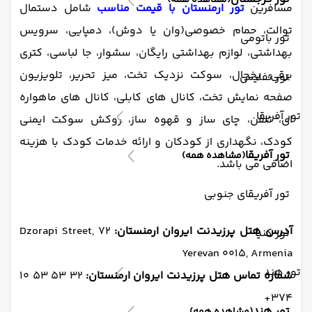
(مشاهده همه)
مسافرین
تور ارمنستان با قیمت مناسب
شامل دستمال
توالت، حمام خصوصی(وان یا دوش)، دمپایی، سرویس
تور باتومی
بهداشتی، لوازم بهداشتی رایگان، سشوار، جا لباسی، کتری
برقی، یخچال، سوکت نزدیک تخت، میز تحریر، تلویزیون
تور تفلیس
صفحه نمایش تخت، کانال های کابلی، کانال های ماهواره
تور آفریقا
ای، تلفن، چای ساز و قهوه ساز، روکش سوکت ایمنی
کودک، نگهداری از کودکان و ارائه خدمات کودک با هزینه
تور آفریقا
(مشاهده همه)
اضافی می باشد.
تور آفریقای جنوبی
آدرس هتل پرزیدنت ایروان ارمنستان:
72 Dzorapi Street,
تور کنیا
Yerevan 0015, Armenia
تور هند
شماره تماس هتل پرزیدنت ایروان ارمنستان:
32 53 53 10
374+
تور هند