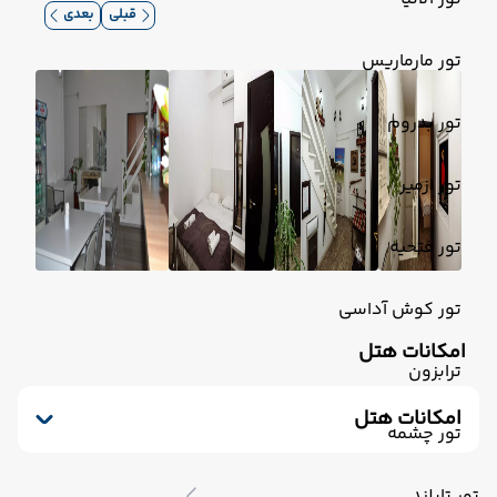
قبلی
بعدی
تور مارماریس
تور بدروم
تور ازمیر
تور فتحیه
تور کوش آداسی
امکانات هتل
ترابزون
امکانات هتل
تور چشمه
رستوران
تلویزیون کابلی/ماهواره‌ای
آسانسور
کافی شاپ
صندوق امانات
سشوار
تور تایلند