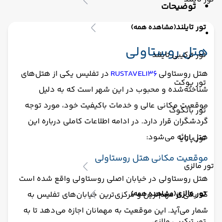
توضیحات
پذیرش 24 ساعته
یخچال
تور تایلند
(مشاهده همه)
هتل روستاولی
تور ترکیبی تایلند
هتل روستاولی
RUSTAVELI36
در تفلیس یکی از هتل‌های
تور پوکت
شناخته‌شده و محبوب در این شهر است که به دلیل
موقعیت مکانی عالی و خدمات باکیفیت خود، مورد توجه
تور بانکوک
گردشگران قرار دارد. در ادامه اطلاعات کاملی درباره این
هتل ارائه می‌شود:
تور پاتایا
موقعیت مکانی هتل روستاولی
تور مالزی
هتل روستاولی در خیابان اصلی روستاولی واقع شده است
تور مالزی
(مشاهده همه)
که یکی از مهم‌ترین و مرکزی‌ترین خیابان‌های تفلیس به
شمار می‌آید. این موقعیت به مهمانان اجازه می‌دهد تا به
تور ترکیبی مالزی