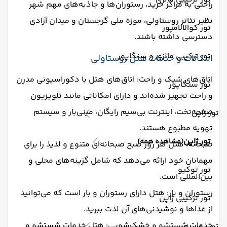
راحتی به مراکز خرید، رستوران‌ها و جاذبه‌های مهم شهر
نظیر تئاتر روستاولی، موزه ملی گرجستان و میدان آزادی
تور کوالالامپور
دسترسی داشته باشند.
تور ترکیبی مالزی و سنگاپور
امکانات و خدمات هتل روستاولی
اتاق‌های شیک و راحت: اتاق‌های هتل با دکوراسیونی مدرن
تور سنگاپور
و راحت تجهیز شده‌اند و دارای امکاناتی مانند تلویزیون
صفحه‌تخت، اینترنت بی‌سیم رایگان، مینی‌بار و سیستم
تور ژاپن
تهویه مطبوع هستند.
تور ژاپن
(مشاهده همه)
صبحانه: هتل هر روز صبح صبحانه‌ای متنوع و لذیذ را برای
مهمانان خود ارائه می‌دهد که شامل گزینه‌های محلی و
تور توکیو
بین‌المللی است.
رستوران و بار: هتل دارای رستوران و بار است که می‌توانید
تور ترکیبی ژاپن
از غذاها و نوشیدنی‌های آن لذت ببرید.
خدمات شستشو و خشک‌شویی: هتل خدمات شستشو و
تور روسیه