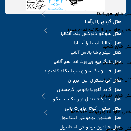
ل های سریلانکا
هتل گردی با ابرآسا
هتل های سریلانکا
(مشاهده همه)
هتل سوئنو دلوکس بلک آنتالیا
هتل آدالیا الیت لارا آنتالیا
تل های کلمبو
هتل حیدر پاشا پالاس آلانیا
هتل لانگ بیچ ریزورت اند اسپا آلانیا
تل های کندی
هتل جت وینگ سون سریلانکا ( کلمبو )
ل های بنتوتا
هتل آنی سنترال این ایروان
هتل گرند گلوریا باتومی گرجستان
تل های اندونزی
هتل اینترکنتیننتال تورسکایا مسکو
هتل استون کوتا ریزورت بالی
هتل های اندونزی
(مشاهده همه)
هتل هیلتون بومونتی استانبول
هتل هیلتون بومونتی استانبول
ل های بالی