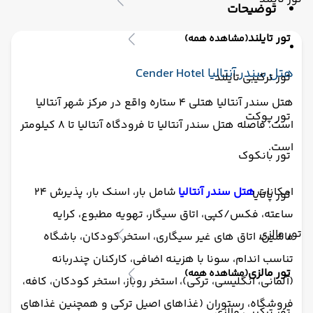
توضیحات
مینی بار رایگان
پارکینگ
کافی شاپ
خشکشویی
صندوق امانات
سشوار
تور تایلند
(مشاهده همه)
پذیرش 24 ساعته
سرویس فرنگی
بار
لابی
دستگاه ATM
آرایشگاه
هتل سندر آنتالیا Cender Hotel
تور ترکیبی تایلند
هتل سندر آنتالیا هتلی 4 ستاره واقع در مرکز شهر آنتالیا
تور پوکت
است. فاصله هتل سندر آنتالیا تا فرودگاه آنتالیا تا 8 کیلومتر
است.
تور بانکوک
امکانات
هتل سندر آنتالیا
شامل بار، اسنک بار، پذیرش 24
تور پاتایا
ساعته، فکس/کپی، اتاق سیگار، تهویه مطبوع، کرایه
تور مالزی
ماشین، اتاق های غیر سیگاری، استخر کودکان، باشگاه
تناسب اندام، سونا با هزینه اضافی، کارکنان چندربانه
تور مالزی
(مشاهده همه)
(آلمانی، انگلیسی، ترکی)،
استخر روباز، استخر کودکان، کافه،
فروشگاه، رستوران (غذاهای اصیل ترکی و همچنین غذاهای
تور ترکیبی مالزی