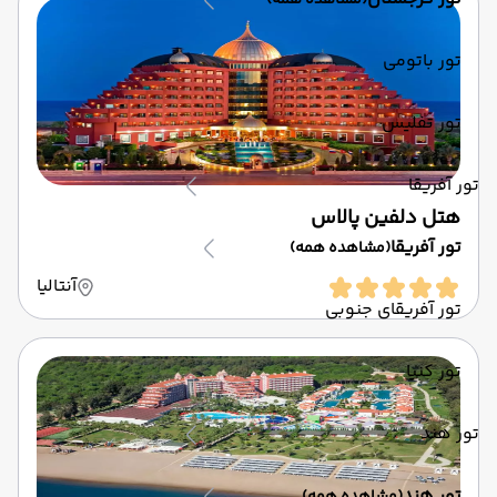
(مشاهده همه)
تور باتومی
تور تفلیس
تور آفریقا
هتل دلفین پالاس
تور آفریقا
(مشاهده همه)
آنتالیا
تور آفریقای جنوبی
تور کنیا
تور هند
تور هند