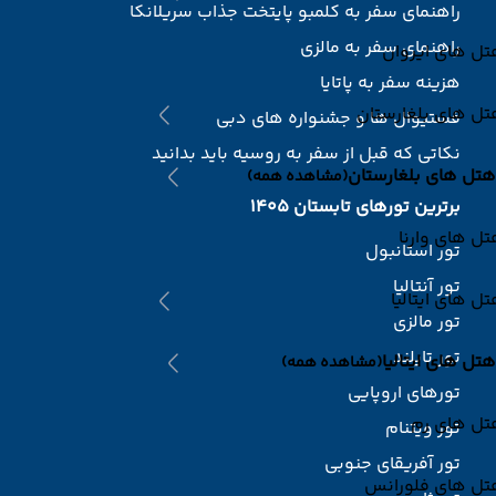
راهنمای سفر به کلمبو پایتخت جذاب سریلانکا
راهنمای سفر به مالزی
ل های ایروان
هزینه سفر به پاتایا
ل های بلغارستان
فستیوال ها و جشنواره های دبی
نکاتی که قبل از سفر به روسیه باید بدانید
هتل های بلغارستان
(مشاهده همه)
برترین تورهای تابستان 1405
ل های وارنا
تور استانبول
تور آنتالیا
ل های ایتالیا
تور مالزی
تور تایلند
هتل های ایتالیا
(مشاهده همه)
تورهای اروپایی
تل های رم
تور ویتنام
تور آفریقای جنوبی
تل های فلورانس