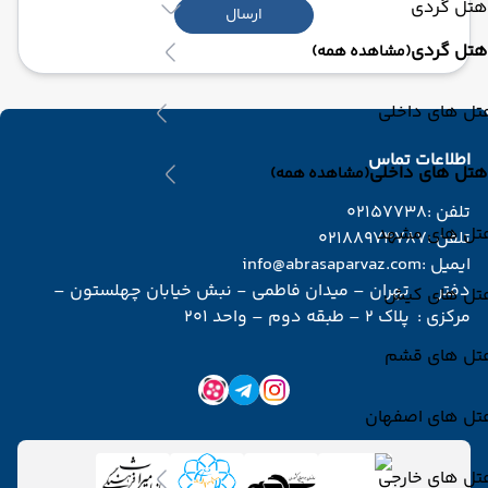
هتل گردی
ارسال
هتل گردی
(مشاهده همه)
تل های داخلی
اطلاعات تماس
هتل های داخلی
(مشاهده همه)
تلفن :
02157738
تل های مشهد
تلفن :
02188974787
ایمیل :
info@abrasaparvaz.com
دفتر
تهران – میدان فاطمی - نبش خیابان چهلستون –
تل های کیش
مرکزی :
پلاک 2 – طبقه دوم – واحد 201
تل های قشم
تل های اصفهان
تل های خارجی