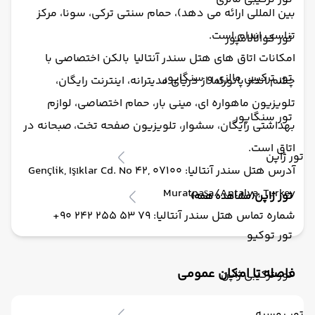
بین المللی ارائه می دهد)، حمام سنتی ترکی، سونا، مرکز
تناسب اندام،
است.
تور کوالالامپور
امکانات اتاق های هتل سندر آنتالیا
بالکن اختصاصی با
تور ترکیبی مالزی و سنگاپور
چشم انداز پانوراما از دریای مدیترانه، اینترنت رایگان،
تلویزیون ماهواره ای، مینی بار، حمام اختصاصی، لوازم
تور سنگاپور
بهداشتی رایگان، سشوار، تلویزیون صفحه تخت،
صبحانه در
اتاق است.
تور ژاپن
آدرس هتل سندر آنتالیا: Gençlik, Işıklar Cd. No 42, 07100
Muratpaşa/Antalya, Turkey
تور ژاپن
(مشاهده همه)
شماره تماس هتل سندر آنتالیا: 79 53 255 242 90+
تور توکیو
فاصله تا امکان عمومی
تور ترکیبی ژاپن
تور روسیه