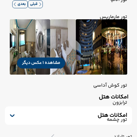
قبلی
بعدی
تور مارماریس
تور بدروم
تور ازمیر
مشاهده 1 عکس دیگر
تور فتحیه
تور کوش آداسی
امکانات هتل
ترابزون
امکانات هتل
تور چشمه
رستوران
فروشگاه
تلویزیون کابلی/ماهواره‌ای
خدمات 24 ساعته در اتاق
آسانسور
تور تایلند