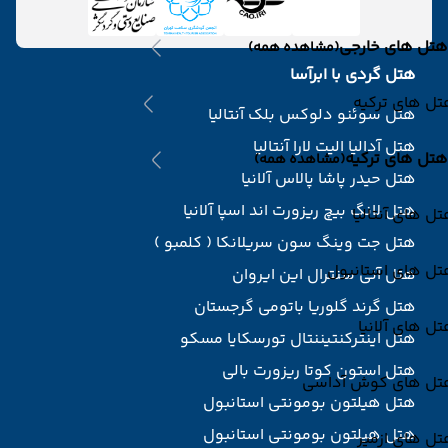
هتل های خارجی
(مشاهده همه)
هتل گردی با ابرآسا
ل های ترکیه
هتل سوئنو دلوکس بلک آنتالیا
هتل آدالیا الیت لارا آنتالیا
هتل های ترکیه
(مشاهده همه)
هتل حیدر پاشا پالاس آلانیا
هتل لانگ بیچ ریزورت اند اسپا آلانیا
ل های آنتالیا
هتل جت وینگ سون سریلانکا ( کلمبو )
تل های استانبول
هتل آنی سنترال این ایروان
هتل گرند گلوریا باتومی گرجستان
ل های آلانیا
هتل اینترکنتیننتال تورسکایا مسکو
هتل استون کوتا ریزورت بالی
تل های کوش آداسی
هتل هیلتون بومونتی استانبول
هتل هیلتون بومونتی استانبول
ل های ازمیر