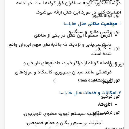
دوستانه مورد توجه مسافران قرار گرفته است. در ادامه
اطلاعات کلی در مورد این هتل ارائه می‌شود:
تور کوالالامپور
۱.
موقعیت مکانی
هتل هایاسا
تور ترکیبی مالزی و سنگاپور
آدرس:
معمولاً این هتل در یکی از مناطق
دسترسی‌پذیر و نزدیک به جاذبه‌های مهم ایروان واقع
تور سنگاپور
شده است.
فاصله کوتاه از مراکز خرید، جاذبه‌های تاریخی و
تور ژاپن
فرهنگی مانند میدان جمهوری، کاسکاد و موزه‌های
تور ژاپن
(مشاهده همه)
مهم.
۲.
امکانات و خدمات
هتل هایاسا
تور توکیو
اتاق‌ها:
تور ترکیبی ژاپن
مجهز به سیستم تهویه مطبوع، تلویزیون،
اینترنت بی‌سیم رایگان و حمام خصوصی.
تور روسیه