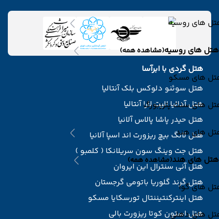
تل های روسیه
هتل های روسیه
(مشاهده همه)
هتل گردی با ابرآسا
تل های مسکو
هتل سوئنو دلوکس بلک آنتالیا
هتل آدالیا الیت لارا آنتالیا
تل های سنت پترزبورگ
هتل حیدر پاشا پالاس آلانیا
تل های هند
هتل لانگ بیچ ریزورت اند اسپا آلانیا
هتل جت وینگ سون سریلانکا ( کلمبو )
هتل های هند
(مشاهده همه)
هتل آنی سنترال این ایروان
هتل گرند گلوریا باتومی گرجستان
تل های گوا
هتل اینترکنتیننتال تورسکایا مسکو
هتل استون کوتا ریزورت بالی
تل های دهلی