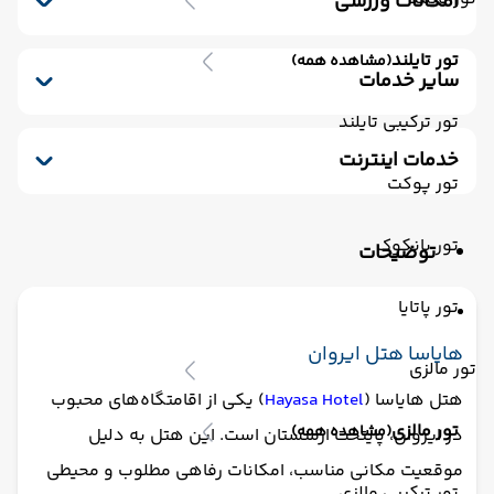
امکانات ورزشی
مینی بار رایگان
پارکینگ
کافی شاپ
باشگاه بدنسازی
خشکشویی
صندوق امانات
سشوار
تور تایلند
(مشاهده همه)
پذیرش 24 ساعته
یخچال
لابی
اتاق چمدان
سایر خدمات
ترانسفر رفت (استقبال)
تور ترکیبی تایلند
مکالمه کارکنان - مسلط به زبان انگلیسی
خدمات اینترنت
ترانسفر برگشت (بدرقه)
تور پوکت
اینترنت
تور بانکوک
توضیحات
تور پاتایا
هایاسا هتل ایروان
تور مالزی
هتل هایاسا (
Hayasa Hotel
) یکی از اقامتگاه‌های محبوب
تور مالزی
(مشاهده همه)
در ایروان، پایتخت ارمنستان است. این هتل به دلیل
موقعیت مکانی مناسب، امکانات رفاهی مطلوب و محیطی
تور ترکیبی مالزی