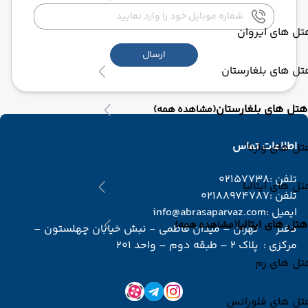
ل های ایروان
ارسال
ل های بلغارستان
هتل های بلغارستان
(مشاهده همه)
اطلاعات تماس
ل های وارنا
تلفن :
02157738
ل های ایتالیا
تلفن :
02188974787
ایمیل :
info@abrasaparvaz.com
هتل های ایتالیا
(مشاهده همه)
دفتر
تهران – میدان فاطمی - نبش خیابان چهلستون –
مرکزی :
پلاک 2 – طبقه دوم – واحد 201
تل های رم
تل های فلورانس