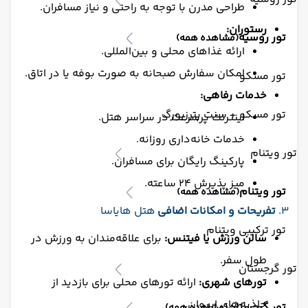
طراحی مدرن با توجه به راحتی و نیاز مسافران.
رستوران:
تور روسیه
(مشاهده همه)
ارائه غذاهای محلی و بین‌المللی.
امکان سفارش صبحانه به صورت بوفه یا در اتاق.
تور مسکو
خدمات رفاهی:
تور مسکو + سنت پترزبورگ
اینترنت پرسرعت در سراسر هتل.
خدمات خانه‌داری روزانه.
تور ویتنام
پارکینگ رایگان برای مسافران.
میز پذیرش ۲۴ ساعته.
تور ویتنام
(مشاهده همه)
۳.
تفریحات و امکانات اضافی
هتل هایاسا
تور ترکیبی ویتنام
سالن ورزش یا فیتنس:
برای علاقه‌مندان به ورزش در
طول سفر.
تور گرجستان
تورهای شهری:
ارائه تورهای محلی برای بازدید از
جاذبه‌های ایروان.
تور گرجستان