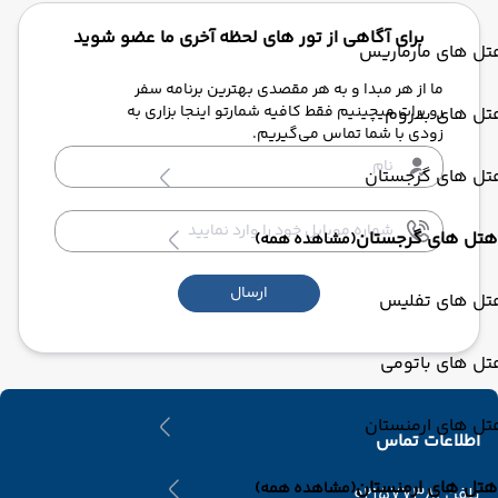
برای آگاهی از تور های لحظه آخری ما عضو شوید
تل های مارماریس
ما از هر مبدا و به هر مقصدی بهترین برنامه سفر
رو برات میچینیم فقط کافیه شمارتو اینجا بزاری به
تل های بدروم
زودی با شما تماس می‌گیریم.
تل های گرجستان
هتل های گرجستان
(مشاهده همه)
ارسال
تل های تفلیس
تل های باتومی
تل های ارمنستان
اطلاعات تماس
هتل های ارمنستان
(مشاهده همه)
تلفن :
02157738