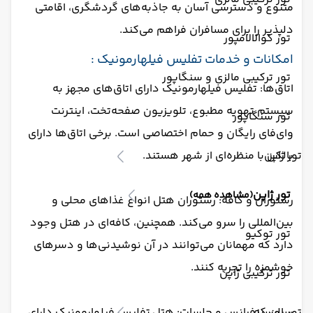
متنوع و دسترسی آسان به جاذبه‌های گردشگری، اقامتی
دلپذیر را برای مسافران فراهم می‌کند.
تور کوالالامپور
امکانات و خدمات تفلیس فیلهارمونیک :
تور ترکیبی مالزی و سنگاپور
اتاق‌ها: تفلیس فیلهارمونیک دارای اتاق‌های مجهز به
سیستم تهویه مطبوع، تلویزیون صفحه‌تخت، اینترنت
تور سنگاپور
وای‌فای رایگان و حمام اختصاصی است. برخی اتاق‌ها دارای
تور ژاپن
بالکن با منظره‌ای از شهر هستند.
تور ژاپن
(مشاهده همه)
رستوران و کافه: رستوران هتل انواع غذاهای محلی و
بین‌المللی را سرو می‌کند. همچنین، کافه‌ای در هتل وجود
تور توکیو
دارد که مهمانان می‌توانند در آن نوشیدنی‌ها و دسرهای
خوشمزه را تجربه کنند.
تور ترکیبی ژاپن
تور روسیه
سالن کنفرانس و جلسات: هتل تفلیس فیلهارمونیک دارای