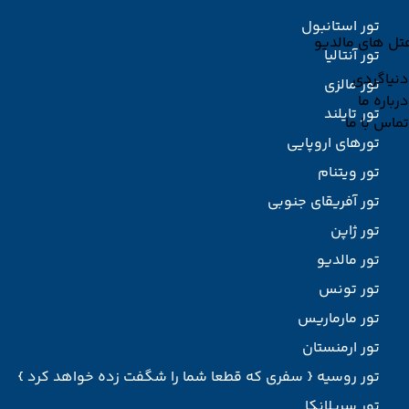
تور استانبول
تل های مالدیو
تور آنتالیا
دنیاگردی
تور مالزی
درباره ما
تور تایلند
تماس با ما
تورهای اروپایی
تور ویتنام
تور آفریقای جنوبی
تور ژاپن
تور مالدیو
تور تونس
تور مارماریس
تور ارمنستان
تور روسیه { سفری که قطعا شما را شگفت زده خواهد کرد }
تور سریلانکا