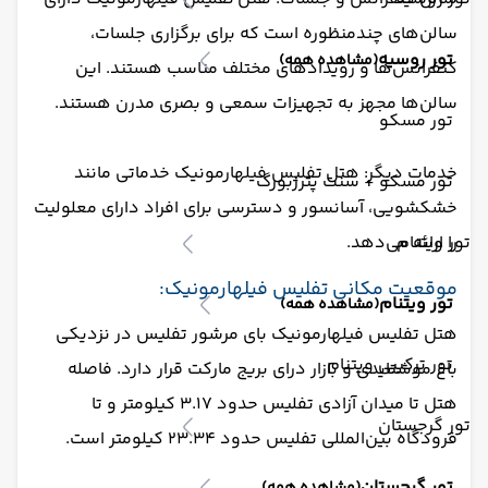
سالن‌های چندمنظوره است که برای برگزاری جلسات،
تور روسیه
(مشاهده همه)
کنفرانس‌ها و رویدادهای مختلف مناسب هستند. این
سالن‌ها مجهز به تجهیزات سمعی و بصری مدرن هستند.
تور مسکو
خدمات دیگر: هتل تفلیس فیلهارمونیک خدماتی مانند
تور مسکو + سنت پترزبورگ
خشکشویی، آسانسور و دسترسی برای افراد دارای معلولیت
تور ویتنام
را ارائه می‌دهد.
موقعیت مکانی تفلیس فیلهارمونیک:
تور ویتنام
(مشاهده همه)
هتل تفلیس فیلهارمونیک بای مرشور تفلیس در نزدیکی
تور ترکیبی ویتنام
باغ موشتایدی و بازار درای بریج مارکت قرار دارد. فاصله
هتل تا میدان آزادی تفلیس حدود ۳.۱۷ کیلومتر و تا
تور گرجستان
فرودگاه بین‌المللی تفلیس حدود ۲۳.۳۴ کیلومتر است.
تور گرجستان