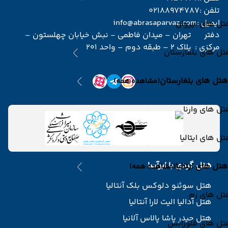
تلفن :
02188974787
ایمیل :
info@abrasaparvaz.com
ل های ایروان
دفتر
تهران – میدان فاطمی - نبش خیابان چهلستون –
مرکزی :
پلاک 2 – طبقه دوم – واحد 201
ل های بلغارستان
هتل های بلغارستان
(مشاهده همه)
ل های وارنا
ل های ایتالیا
هتل گردی با ابرآسا
هتل های ایتالیا
(مشاهده همه)
هتل سوئنو دلوکس بلک آنتالیا
تل های رم
هتل آدالیا الیت لارا آنتالیا
هتل حیدر پاشا پالاس آلانیا
تل های فلورانس