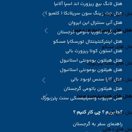
هتل لانگ بیچ ریزورت اند اسپا آلانیا
هتل جت وینگ سون سریلانکا ( کلمبو )
تل های روسیه
هتل آنی سنترال این ایروان
هتل های روسیه
(مشاهده همه)
هتل گرند گلوریا باتومی گرجستان
هتل اینترکنتیننتال تورسکایا مسکو
تل های مسکو
هتل استون کوتا ریزورت بالی
هتل هیلتون بومونتی استانبول
تل های سنت پترزبورگ
هتل هیلتون بومونتی استانبول
هتل کاپا سنس اوبود بالی
تل های هند
هتل هیلتون باتومی گرجستان
هتل های هند
(مشاهده همه)
هتل ماریوت واسیلیفسکی سنت پترزبورگ
کجا بریم ؟ چی کار کنیم ؟
تل های گوا
راهنمای سفر به گرجستان
تل های دهلی