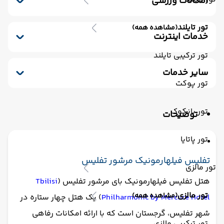
امکانات ورزشی
مینی بار رایگان
پارکینگ
خشکشویی
باشگاه بدنسازی
صندوق امانات
سشوار
ماساژ
تور تایلند
(مشاهده همه)
پذیرش 24 ساعته
یخچال
لابی
اتاق چمدان
خدمات اینترنت
اینترنت بیسیم رایگان در لابی
تور ترکیبی تایلند
اینترنت بیسیم رایگان در اتاقها
سایر خدمات
تور پوکت
ترانسفر رفت (استقبال)
اتاق برای سیگاری ها
ویلچر - رمپ
سالن چند منظوره
تور بانکوک
توضیحات
ترانسفر برگشت (بدرقه)
تور پاتایا
تفلیس فیلهارمونیک مرشور تفلیس
تور مالزی
هتل تفلیس فیلهارمونیک بای مرشور تفلیس (
Tbilisi
تور مالزی
(مشاهده همه)
Philharmonic by Mercure Hotel
) یک هتل چهار ستاره در
شهر تفلیس، گرجستان است که با ارائه امکانات رفاهی
تور ترکیبی مالزی