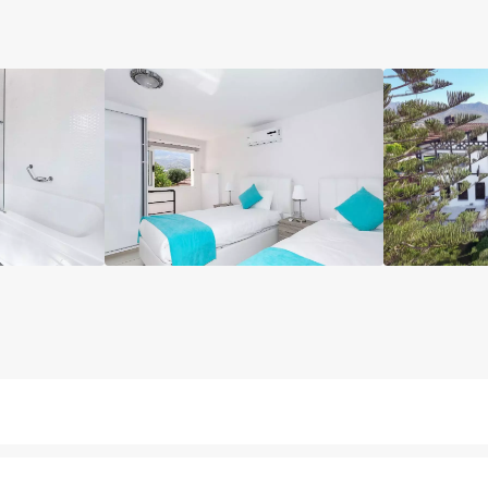
آسانسور
رستوران فضای باز
مینی بار رایگان
کافی شا
 چمدان