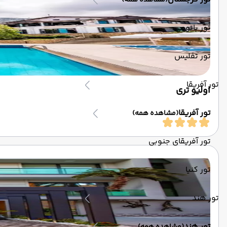
(مشاهده همه)
تور باتومی
تور تفلیس
تور آفریقا
اولیو تری
تور آفریقا
(مشاهده همه)
تور آفریقای جنوبی
تور کنیا
تور هند
تور هند