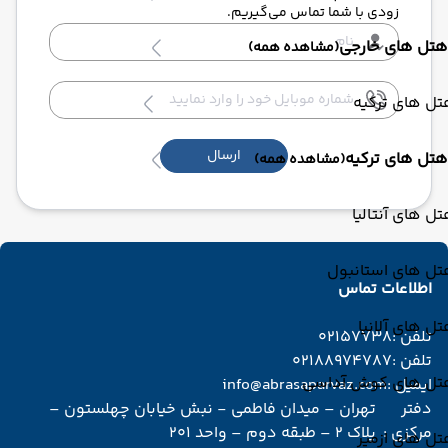
زودی با شما تماس می‌گیریم.
هتل های خارجی
(مشاهده همه)
ل های ترکیه
ارسال
هتل های ترکیه
(مشاهده همه)
ل های آنتالیا
تل های استانبول
اطلاعات تماس
ل های آلانیا
تلفن :
02157738
تلفن :
02188974787
تل های کوش آداسی
ایمیل :
info@abrasaparvaz.com
دفتر
تهران – میدان فاطمی - نبش خیابان چهلستون –
مرکزی :
پلاک 2 – طبقه دوم – واحد 201
ل های ازمیر