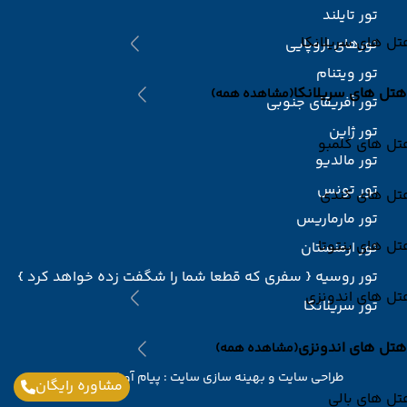
تور تایلند
ل های سریلانکا
تورهای اروپایی
تور ویتنام
هتل های سریلانکا
(مشاهده همه)
تور آفریقای جنوبی
تور ژاپن
تل های کلمبو
تور مالدیو
تور تونس
تل های کندی
تور مارماریس
ل های بنتوتا
تور ارمنستان
تور روسیه { سفری که قطعا شما را شگفت زده خواهد کرد }
تل های اندونزی
تور سریلانکا
هتل های اندونزی
(مشاهده همه)
طراحی سایت
و
بهینه سازی سایت
:
پیام آوران پارسیان
مشاوره رایگان
ل های بالی