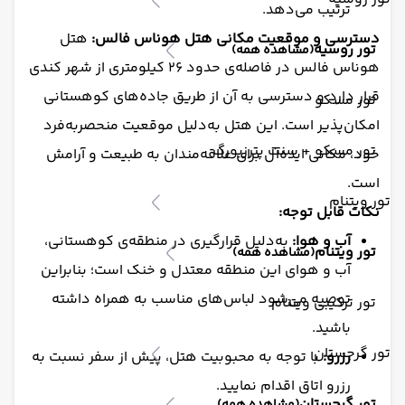
ترتیب می‌دهد.
دسترسی و موقعیت مکانی
هتل هوناس فالس
:
هتل
تور روسیه
(مشاهده همه)
هوناس فالس در فاصله‌ی حدود ۲۶ کیلومتری از شهر کندی
قرار دارد و دسترسی به آن از طریق جاده‌های کوهستانی
تور مسکو
امکان‌پذیر است. این هتل به‌دلیل موقعیت منحصربه‌فرد
تور مسکو + سنت پترزبورگ
خود، مکانی ایده‌آل برای علاقه‌مندان به طبیعت و آرامش
است.
تور ویتنام
نکات قابل توجه:
آب و هوا:
به‌دلیل قرارگیری در منطقه‌ی کوهستانی،
تور ویتنام
(مشاهده همه)
آب و هوای این منطقه معتدل و خنک است؛ بنابراین
توصیه می‌شود لباس‌های مناسب به همراه داشته
تور ترکیبی ویتنام
باشید.
تور گرجستان
رزرو:
با توجه به محبوبیت هتل، پیش از سفر نسبت به
رزرو اتاق اقدام نمایید.
تور گرجستان