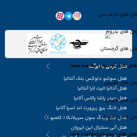
تل های مارماریس
تل های بدروم
تل های گرجستان
هتل های گرجستان
هتل گردی با ابرآسا
(مشاهده همه)
هتل سوئنو دلوکس بلک آنتالیا
تل های تفلیس
هتل آدالیا الیت لارا آنتالیا
هتل حیدر پاشا پالاس آلانیا
تل های باتومی
هتل لانگ بیچ ریزورت اند اسپا آلانیا
تل های ارمنستان
هتل جت وینگ سون سریلانکا ( کلمبو )
هتل آنی سنترال این ایروان
هتل های ارمنستان
(مشاهده همه)