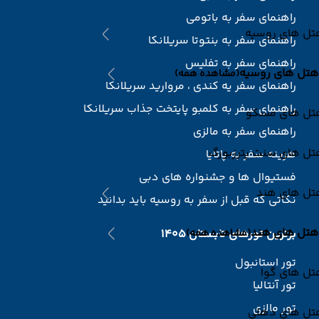
راهنمای سفر به باتومی
تل های روسیه
راهنمای سفر به بنتوتا سریلانکا
راهنمای سفر به تفلیس
هتل های روسیه
(مشاهده همه)
راهنمای سفر یه کندی ، مروارید سریلانکا
راهنمای سفر به کلمبو پایتخت جذاب سریلانکا
تل های مسکو
راهنمای سفر به مالزی
تل های سنت پترزبورگ
هزینه سفر به پاتایا
فستیوال ها و جشنواره های دبی
تل های هند
نکاتی که قبل از سفر به روسیه باید بدانید
هتل های هند
(مشاهده همه)
برترین تورهای تابستان 1405
تور استانبول
تل های گوا
تور آنتالیا
تور مالزی
تل های دهلی