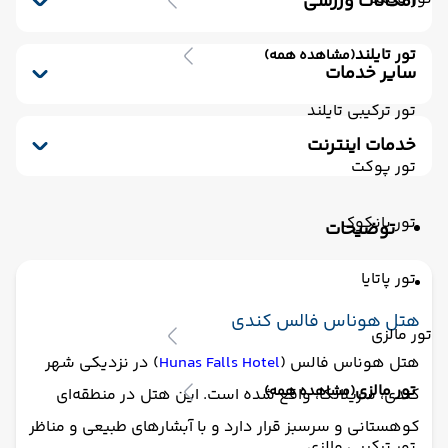
امکانات ورزشی
مینی بار رایگان
پارکینگ
کافی شاپ
استخر سرباز
خشکشویی
صندوق امانات
تور تایلند
(مشاهده همه)
کافی شاپ فضای باز
سشوار
پذیرش 24 ساعته
سایر خدمات
یخچال
اتاق چمدان
ترانسفر رفت (استقبال)
اتاق برای سیگاری ها
تور ترکیبی تایلند
مکالمه کارکنان - مسلط به زبان انگلیسی
خدمات اینترنت
ترانسفر برگشت (بدرقه)
تور پوکت
اینترنت
تور بانکوک
توضیحات
تور پاتایا
هتل هوناس فالس کندی
تور مالزی
هتل هوناس فالس (
Hunas Falls Hotel
) در نزدیکی شهر
تور مالزی
(مشاهده همه)
کندی، سریلانکا، واقع شده است. این هتل در منطقه‌ای
کوهستانی و سرسبز قرار دارد و با آبشارهای طبیعی و مناظر
تور ترکیبی مالزی