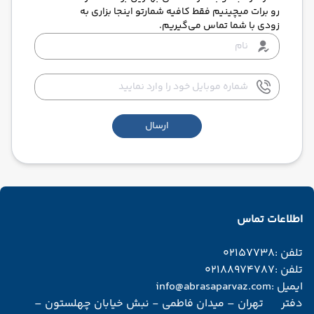
رو برات میچینیم فقط کافیه شمارتو اینجا بزاری به
زودی با شما تماس می‌گیریم.
ارسال
اطلاعات تماس
تلفن :
02157738
تلفن :
02188974787
ایمیل :
info@abrasaparvaz.com
دفتر
تهران – میدان فاطمی - نبش خیابان چهلستون –