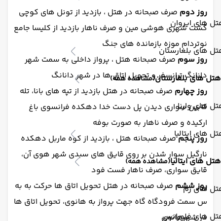
روز دوم
صرف صبحانه در هتل ، بازدید از تونل های کوچی
ل های ایروان
گشت شهری هوشی مین و صرف ناهار بازدید از کلیسا جامع
نوتردام موزه بازمانده های جنگ
ل های بلغارستان
روز سوم
صرف صبحانه هتل ، پرواز داخلی به سمت شهر
دانانگ ترانسفر و تحویل اتاق ها در شهر دانانگ
هتل های بلغارستان
(مشاهده همه)
روز چهارم
صرف صبحانه در هتل بازدید از تپه های بانا، تله
ل های وارنا
كابين سواری دیدن پل دست خدا دهکده فرانسوی باغ
ارکیده و صرف ناهار به صورت بوفه
ل های ایتالیا
روز پنجم
صرف صبحانه هتل ، بازدید از کوه ماربل دهکده
نارگیل سوار شدن بر روی قایق های سبدی شهر هوی آن،
هتل های ایتالیا
(مشاهده همه)
قایق سواری، صرف ناهار فست فود
روز ششم
صرف صبحانه در هتل تحویل اتاق ها حرکت به به
تل های رم
س سمت فرودگاه گاه جهت پرواز به هانوی، تحویل اتاق ها
تل های فلورانس
در شهرهانوی