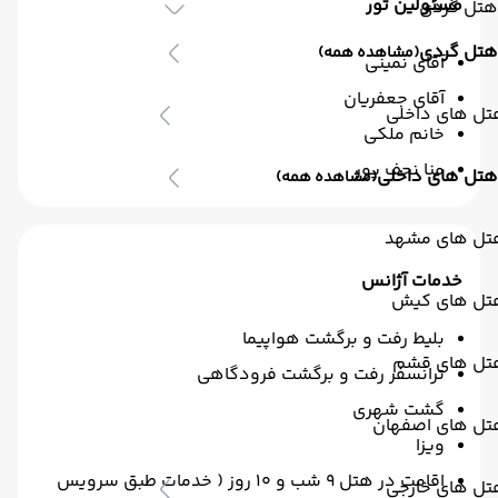
مسئولین تور
هتل گردی
هتل گردی
(مشاهده همه)
آقای نمینی
آقای جعفریان
تل های داخلی
خانم ملکی
منا نجف پور
هتل های داخلی
(مشاهده همه)
تل های مشهد
خدمات آژانس
تل های کیش
بلیط رفت و برگشت هواپیما
تل های قشم
ترانسفر رفت و برگشت فرودگاهی
گشت شهری
تل های اصفهان
ویزا
اقامت در هتل 9 شب و 10 روز ( خدمات طبق سرویس
تل های خارجی