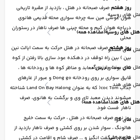
روز هفتم
صرف صبحانه در هتل ، بازدید از مقبره تاریخی
تل های روسیه
هون عوشی مین سه چرخه سواری محله قدیمی هانوی
دریاچه هوان کیم و محله چینی ها صرف ناهار در رستوران
هتل های روسیه
(مشاهده همه)
محلی
روز هشتم
صرف صبحانه در هتل حرکت به سمت ایالت نین
تل های مسکو
بین ) بین راه توقف در دهکده عود سازی بالا رفتن از کوه
تل های سنت پترزبورگ
نخل بودا و دیدن معابد و مناظر کوه ها و رودخانه ها ،
قایق سواری بر روی رودخانه Dong go و عبور از غارهای
تل های هند
جذاب coc Tom( که به عنوان Land On Bay Halong شناخته
میشوند دیدن معبد تای وی و برگشت به هانوی، صرف
هتل های هند
(مشاهده همه)
ناهار فست فود
روز نهم صرف صبحانه در هتل ، حرکت به سمت خلیج
تل های گوا
هالونگ ، سوار شدن بر روی کشتی و صرف ناهار بازدید از
تل های دهلی
غارهای شگفت انگیز و ... صرف شام و اقامت در کشتی