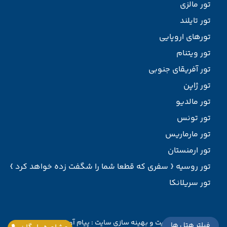
تور مالزی
تور تایلند
تورهای اروپایی
تور ویتنام
تور آفریقای جنوبی
تور ژاپن
تور مالدیو
تور تونس
تور مارماریس
تور ارمنستان
تور روسیه { سفری که قطعا شما را شگفت زده خواهد کرد }
تور سریلانکا
طراحی سایت
و
بهینه سازی سایت
:
پیام آوران پارسیان
فیلتر هتل ها