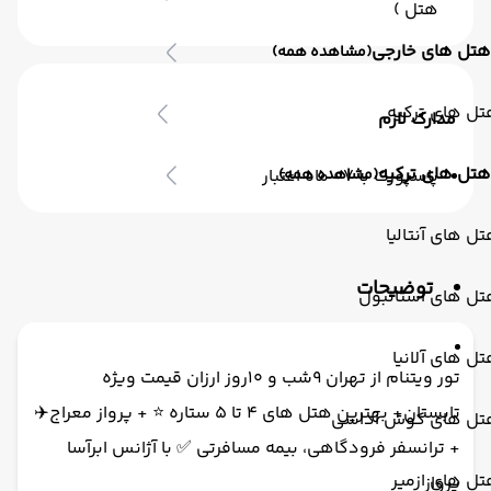
هتل )
هتل های خارجی
(مشاهده همه)
ل های ترکیه
مدارک لازم
هتل های ترکیه
پاسپورت با 07 ماه اعتبار
(مشاهده همه)
ل های آنتالیا
توضیحات
تل های استانبول
ل های آلانیا
تور ویتنام از تهران 9شب و 10روز ارزان قیمت ویژه
تابستان+ بهترین هتل های 4 تا 5 ستاره ⭐️ + پرواز معراج✈️
تل های کوش آداسی
+ ترانسفر فرودگاهی، بیمه مسافرتی ✅ با آژانس ابرآسا
ل های ازمیر
پرواز