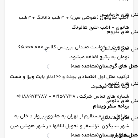
تل های مارماریس
2شب سایگون (هوشی مین) + 3شب دانانگ + 3شب
هانوی + 1شب خلیج هالونگ
تل های بدروم
درصورت درخواست صندلی بیزینس کلاس 65.000.000
تل های گرجستان
تومان به پکیج اضافه میشود.
هتل های گرجستان
(مشاهده همه)
ترکیب هتل اول اقتصادی بوده و 100دلار بابت ویزا و فست
تل های تفلیس
ترک اضافه میشود.
شماره های تماس شرکت : 02157738 - 02188974787
تل های باتومی
برنامه سفر ویتنام
روز اول
پرواز مستقیم از تهران به هانوی، پرواز داخلی به
تل های ارمنستان
شهر سایگون، ترانسفر و تحویل اتاقها در شهر هوشی مین
هتل های ارمنستان
سایگون(
(مشاهده همه)