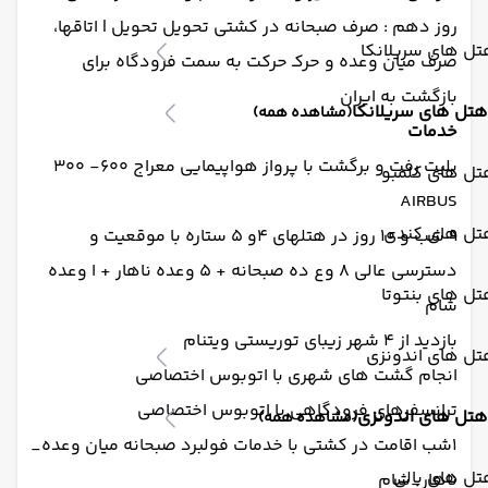
روز دهم : صرف صبحانه در کشتی تحویل تحویل | اتاقها،
ل های سریلانکا
صرف میان وعده و حرکـ حرکت به سمت فرودگاه برای
بازگشت به ایران
هتل های سریلانکا
(مشاهده همه)
خدمات
بلیت رفت و برگشت با پرواز هواپیمایی معراج ۶۰۰- ۳۰۰
تل های کلمبو
AIRBUS
تل های کندی
۹ شب و ۱۰ روز در هتلهای ۴و ۵ ستاره با موقعیت و
دسترسی عالی ۸ وع ده صبحانه + ۵ وعده ناهار + ا وعده
ل های بنتوتا
شام
بازدید از ۴ شهر زیبای توریستی ویتنام
تل های اندونزی
انجام گشت های شهری با اتوبوس اختصاصی
ترانسفرهای فرودگاهی با اتوبوس اختصاصی
هتل های اندونزی
(مشاهده همه)
۱شب اقامت در کشتی با خدمات فولبرد صبحانه میان وعده_
ل های بالی
ناهار_شام