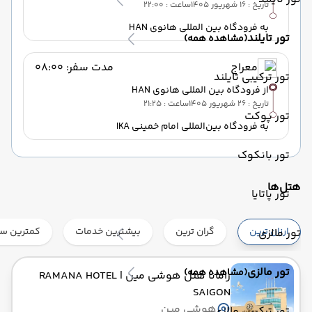
تاریخ : 16 شهریور 1405
ساعت : 22:00
به فرودگاه بین المللی هانوی HAN
30 مهر 1405
ساعت : 22:00
تور تایلند
(مشاهده همه)
10 آبان 1405
ساعت : 21:25
معراج
مدت سفر: 08:00
از 85,000,000 تومان + 1,195 دلار
تور ترکیبی تایلند
از فرودگاه بین المللی هانوی HAN
تاریخ : 26 شهریور 1405
ساعت : 21:25
تور پوکت
به فرودگاه بین‌المللی امام خمینی IKA
تور بانکوک
هتل‌ها
تور پاتایا
ارزان ترین
گران ترین
بیشترین خدمات
کمترین ست
تور مالزی
تور مالزی
(مشاهده همه)
رامانا هتل هوشی مین
| RAMANA HOTEL
SAIGON
هوشی مین
تور ترکیبی مالزی