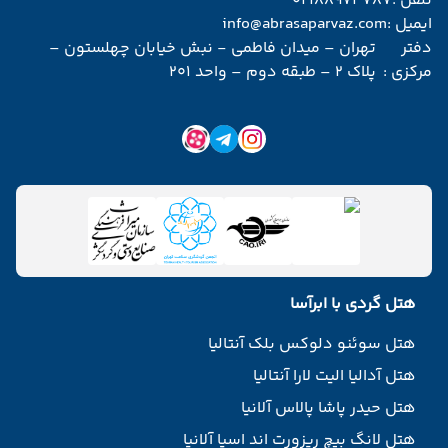
تلفن :
02188974787
ایمیل :
info@abrasaparvaz.com
دفتر
تهران – میدان فاطمی - نبش خیابان چهلستون –
مرکزی :
پلاک 2 – طبقه دوم – واحد 201
هتل گردی با ابرآسا
هتل سوئنو دلوکس بلک آنتالیا
هتل آدالیا الیت لارا آنتالیا
هتل حیدر پاشا پالاس آلانیا
هتل لانگ بیچ ریزورت اند اسپا آلانیا