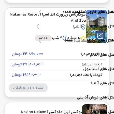
هتل های خارجی
(مشاهده همه)
موکارناس ریزورت اند اسپا
| Mukarnas Resort
And Spa
ل های ترکیه
آلانیا
5 ستاره
6 شب
UALL
هتل های ترکیه
(مشاهده همه)
۲۴٬۸۹۰٬۰۰۰ تومان
2 تخته (هرنفر)
ل های آنتالیا
۳۴٬۰۹۰٬۰۱۳ تومان
1 تخته (هرنفر)
تل های استانبول
۱۹٬۱۹۰٬۰۰۰ تومان
کودک با تخت (هر نفر)
ل های آلانیا
مشاوره و رزرو رایگان
تل های کوش آداسی
ل های ازمیر
نوکس این دلوکس
| Noxinn Deluxe