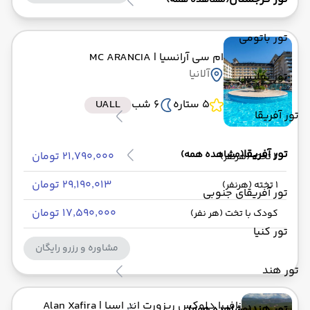
(مشاهده همه)
تور باتومی
ام سی آرانسیا
| MC ARANCIA
آلانیا
تور تفلیس
5 ستاره
6 شب
UALL
تور آفریقا
تور آفریقا
(مشاهده همه)
۲۱٬۷۹۰٬۰۰۰ تومان
2 تخته (هرنفر)
۲۹٬۱۹۰٬۰۱۳ تومان
1 تخته (هرنفر)
تور آفریقای جنوبی
۱۷٬۵۹۰٬۰۰۰ تومان
کودک با تخت (هر نفر)
تور کنیا
مشاوره و رزرو رایگان
تور هند
زافیرا دلوکس ریزورت اند اسپا
| Alan Xafira
تور هند