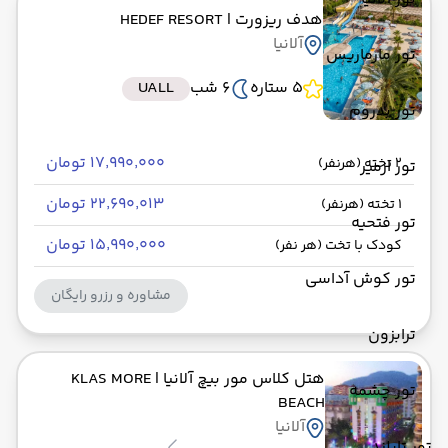
هدف ریزورت
| HEDEF RESORT
آلانیا
تور مارماریس
5 ستاره
6 شب
UALL
تور بدروم
۱۷٬۹۹۰٬۰۰۰ تومان
2 تخته (هرنفر)
تور ازمیر
۲۲٬۶۹۰٬۰۱۳ تومان
1 تخته (هرنفر)
تور فتحیه
۱۵٬۹۹۰٬۰۰۰ تومان
کودک با تخت (هر نفر)
تور کوش آداسی
مشاوره و رزرو رایگان
ترابزون
هتل کلاس مور بیچ آلانیا
| KLAS MORE
تور چشمه
BEACH
آلانیا
تور تایلند