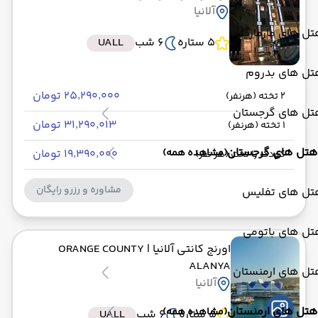
آلانیا
تل های مارماریس
5 ستاره
6 شب
UALL
تل های بدروم
۲۵٬۲۹۰٬۰۰۰ تومان
2 تخته (هرنفر)
تل های گرجستان
۳۱٬۲۹۰٬۰۱۳ تومان
1 تخته (هرنفر)
هتل های گرجستان
(مشاهده همه)
۱۹٬۳۹۰٬۰۰۰ تومان
کودک با تخت (هر نفر)
مشاوره و رزرو رایگان
تل های تفلیس
تل های باتومی
اورنج کانتی آلانیا
| ORANGE COUNTY
ALANYA
تل های ارمنستان
آلانیا
هتل های ارمنستان
(مشاهده همه)
5 ستاره
6 شب
UALL