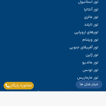
تور استانبول
تور آنتالیا
تور مالزی
تور تایلند
تورهای اروپایی
تور ویتنام
تور آفریقای جنوبی
تور ژاپن
تور مالدیو
تور تونس
تور مارماریس
فیلتر هتل ها
تور ارمنستان
مشاوره رایگان
تور روسیه { سفری که قطعا شما را شگفت زده خواهد کرد }
تور سریلانکا