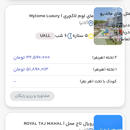
تل های مالدیو
مای لوم لاکچری
| Mylome Luxury
آلانیا
دنیاگردی
درباره ما
5 ستاره
6 شب
UALL
تماس با ما
۳۲٬۵۹۰٬۰۰۰ تومان
2 تخته (هرنفر)
۵۱٬۸۹۰٬۰۱۳ تومان
1 تخته (هرنفر)
-
کودک با تخت (هر نفر)
مشاوره و رزرو رایگان
رویال تاج محل
| ROYAL TAJ MAHAL