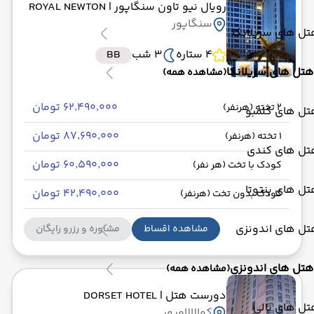
رویال نیو تاون سنگاپور
| ROYAL NEWTON
سنگاپور
ل های سریلانکا
4 ستاره
3 شب
BB
هتل های سریلانکا
(مشاهده همه)
۶۲٬۴۹۰٬۰۰۰ تومان
2 تخته (هرنفر)
تل های کلمبو
۸۷٬۶۹۰٬۰۰۰ تومان
1 تخته (هرنفر)
تل های کندی
۶۰٬۵۹۰٬۰۰۰ تومان
کودک با تخت (هر نفر)
ل های بنتوتا
۴۲٬۴۹۰٬۰۰۰ تومان
کودک بدون تخت (هرنفر)
تل های اندونزی
مشاهده اقساط
مشاوره و رزرو رایگان
هتل های اندونزی
(مشاهده همه)
دورست هتل
| DORSET HOTEL
ل های بالی
کوالالامپور