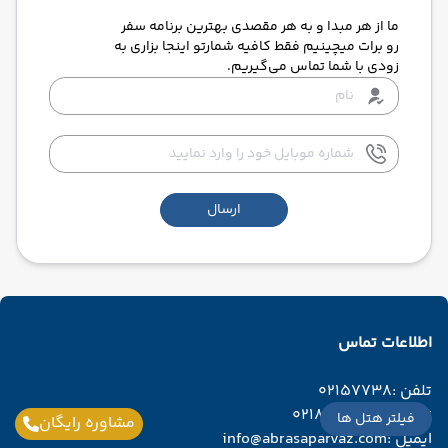
ما از هر مبدا و به هر مقصدی بهترین برنامه سفر
رو برات میچینیم فقط کافیه شمارتو اینجا بزاری به
زودی با شما تماس می‌گیریم.
ارسال
اطلاعات تماس
تلفن :
02157738
تلفن :
02188974787
فیلتر هتل ها
مشاوره رایگان
ایمیل :
info@abrasaparvaz.com