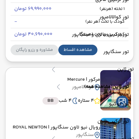
۶۹٬۹۹۰٬۰۰۰ تومان
1 تخته (هرنفر)
تور کوالالامپور
-
کودک با تخت (هر نفر)
۴۰٬۶۹۰٬۰۰۰ تومان
تور ترکیبی مالزی و سنگاپور
کودک بدون تخت (هرنفر)
مشاهده اقساط
مشاوره و رزرو رایگان
تور سنگاپور
تور ژاپن
مرکور
| Mercure
تور ژاپن
کوالالامپور
(مشاهده همه)
4 ستاره
4 شب
BB
تور توکیو
تور ترکیبی ژاپن
رویال نیو تاون سنگاپور
| ROYAL NEWTON
سنگاپور
تور روسیه