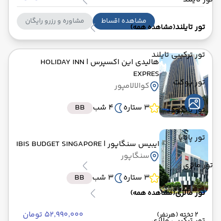
مشاهده اقساط
مشاوره و رزرو رایگان
تور تایلند
(مشاهده همه)
تور ترکیبی تایلند
هالیدی این اکسپرس
| HOLIDAY INN
EXPRES
تور پوکت
کوالالامپور
3 ستاره
4 شب
BB
تور بانکوک
تور پاتایا
ایبیس سنگاپور
| IBIS BUDGET SINGAPORE
سنگاپور
تور مالزی
3 ستاره
3 شب
BB
تور مالزی
(مشاهده همه)
۵۲٬۹۹۰٬۰۰۰ تومان
2 تخته (هرنفر)
تور ترکیبی مالزی