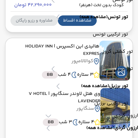
۴۲٬۲۹۰٬۰۰۰ تومان
کودک بدون تخت (هرنفر)
تور تونس
(مشاهده همه)
مشاهده اقساط
مشاوره و رزرو رایگان
تور ترکیبی تونس
هالیدی این اکسپرس
| HOLIDAY INN
تور کشتی کروز
EXPRES
کوالالامپور
تور برزیل
3 ستاره
4 شب
BB
تور برزیل
(مشاهده همه)
وی هتل لاوندر سنگاپور
| V HOTEL
LAVENDER
تور ترکیبی برزیل
سنگاپور
ارزون گردی
4 ستاره
3 شب
BB
ارزون گردی
(مشاهده همه)