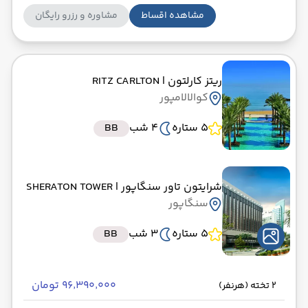
مشاهده اقساط
مشاوره و رزرو رایگان
ریتز کارلتون
| RITZ CARLTON
کوالالامپور
5 ستاره
4 شب
BB
شرایتون تاور سنگاپور
| SHERATON TOWER
سنگاپور
5 ستاره
3 شب
BB
۹۶٬۳۹۰٬۰۰۰ تومان
2 تخته (هرنفر)