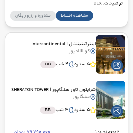
توضیحات: DLX
مشاهده اقساط
مشاوره و رزرو رایگان
اینترکنتیننتال
| Intercontinental
کوالالامپور
5 ستاره
4 شب
BB
شرایتون تاور سنگاپور
| SHERATON TOWER
سنگاپور
5 ستاره
3 شب
BB
۷۹٬۷۹۰٬۰۰۰ تومان
2 تخته (هرنفر)