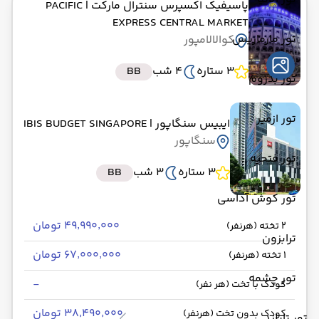
پاسیفیک اکسپرس سنترال مارکت
| PACIFIC
EXPRESS CENTRAL MARKET
تور مارماریس
کوالالامپور
3 ستاره
4 شب
BB
تور بدروم
تور ازمیر
ایبیس سنگاپور
| IBIS BUDGET SINGAPORE
سنگاپور
تور فتحیه
3 ستاره
3 شب
BB
تور کوش آداسی
۴۹٬۹۹۰٬۰۰۰ تومان
2 تخته (هرنفر)
ترابزون
۶۷٬۰۰۰٬۰۰۰ تومان
1 تخته (هرنفر)
تور چشمه
-
کودک با تخت (هر نفر)
۳۸٬۴۹۰٬۰۰۰ تومان
کودک بدون تخت (هرنفر)
تور تایلند