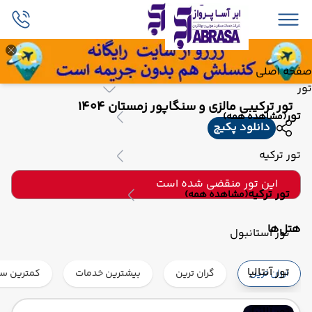
صفحه اصلی
تور
تور ترکیبی مالزی و سنگاپور زمستان 1404
تور
(مشاهده همه)
دانلود پکیج
تور ترکیه
این تور منقضی شده است
تور ترکیه
(مشاهده همه)
هتل‌ها
تور استانبول
تور آنتالیا
ارزان ترین
گران ترین
بیشترین خدمات
کمترین ست
تور آلانیا