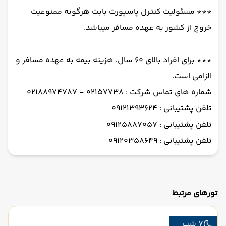
*** مسئولیت کنترل پاسپورت بابت هرگونه ممنوعیت
خروج از کشور به عهده مسافر میباشد.
*** برای افراد بالای 60 سال، هزینه بیمه به عهده مسافر و
الزامی است.
شماره های تماس شرکت : 02157738 - 02188974787
تلفن پشتیبانی : 09121393624
تلفن پشتیبانی : 09125887057
تلفن پشتیبانی : 09120358649
تورهای مرتبط
7 شب