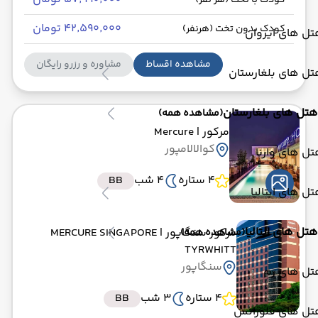
کودک با تخت (هر نفر)
۴۲٬۵۹۰٬۰۰۰ تومان
کودک بدون تخت (هرنفر)
ل های ایروان
مشاهده اقساط
مشاوره و رزرو رایگان
ل های بلغارستان
هتل های بلغارستان
(مشاهده همه)
مرکور
| Mercure
کوالالامپور
ل های وارنا
4 ستاره
4 شب
BB
ل های ایتالیا
هتل های ایتالیا
مرکور سنگاپور
| MERCURE SINGAPORE
(مشاهده همه)
TYRWHITT
سنگاپور
تل های رم
4 ستاره
3 شب
BB
تل های فلورانس