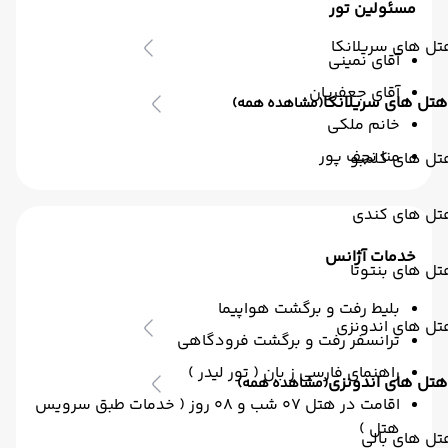
مسئولین تور
ل های سریلانکا
آقای نمینی
آقای جعفریان
هتل های سریلانکا
(مشاهده همه)
خانم ملکی
منا نجف پور
تل های کلمبو
تل های کندی
خدمات آژانس
ل های بنتوتا
بلیط رفت و برگشت هواپیما
تل های اندونزی
ترانسفر رفت و برگشت فرودگاهی
راهنمای فارسی ز بان ( تور لیدر )
هتل های اندونزی
(مشاهده همه)
اقامت در هتل 07 شب و 08 روز ( خدمات طبق سرویس
هتل )
ل های بالی