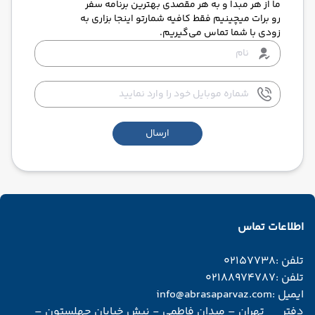
ما از هر مبدا و به هر مقصدی بهترین برنامه سفر
رو برات میچینیم فقط کافیه شمارتو اینجا بزاری به
زودی با شما تماس می‌گیریم.
ارسال
اطلاعات تماس
تلفن :
02157738
تلفن :
02188974787
ایمیل :
info@abrasaparvaz.com
دفتر
تهران – میدان فاطمی - نبش خیابان چهلستون –