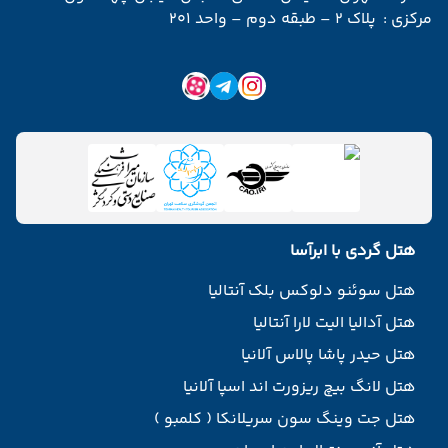
مرکزی :
پلاک 2 – طبقه دوم – واحد 201
هتل گردی با ابرآسا
هتل سوئنو دلوکس بلک آنتالیا
هتل آدالیا الیت لارا آنتالیا
هتل حیدر پاشا پالاس آلانیا
هتل لانگ بیچ ریزورت اند اسپا آلانیا
هتل جت وینگ سون سریلانکا ( کلمبو )