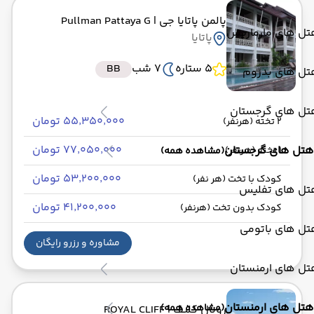
پالمن پاتایا جی
| Pullman Pattaya G
تل های مارماریس
پاتایا
5 ستاره
7 شب
BB
تل های بدروم
تل های گرجستان
۵۵٬۳۵۰٬۰۰۰ تومان
2 تخته (هرنفر)
۷۷٬۰۵۰٬۰۰۰ تومان
هتل های گرجستان
1 تخته (هرنفر)
(مشاهده همه)
۵۳٬۲۰۰٬۰۰۰ تومان
کودک با تخت (هر نفر)
تل های تفلیس
۴۱٬۲۰۰٬۰۰۰ تومان
کودک بدون تخت (هرنفر)
تل های باتومی
مشاوره و رزرو رایگان
تل های ارمنستان
هتل های ارمنستان
(مشاهده همه)
رویال کلیف
| ROYAL CLIFF