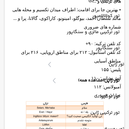
های تزئینی و ...
• بهترین جا برای اقامت: اطراف میدان تکسیم و محله هایی
تور کوالالامپور
مانند سلطان احمد، بیوگلو، امینونو، کاراکوی، گالاتا، پرا و ...
شماره های ضروری
تور ترکیبی مالزی و سنگاپور
کد تلفن ترکیه: ۹۰+
تور سنگاپور
کد تلفن استانبول: ۲۱۲ برای مناطق اروپایی، ۲۱۶ برای
مناطق آسیایی
تور ژاپن
پلیس: ۱۵۵
آتش‌نشانی: ۱۱۰
تور ژاپن
(مشاهده همه)
آمبولانس: ۱۱۲
عبارات ضروری
تور توکیو
تور ترکیبی ژاپن
تور روسیه