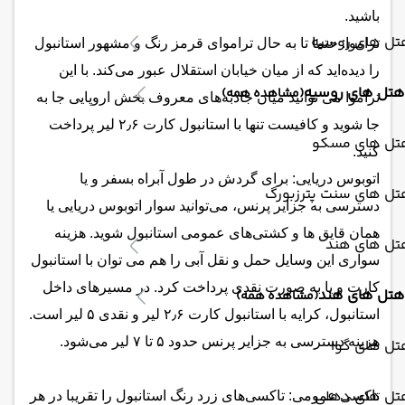
باشید.
تل های روسیه
تراموا: حتما تا به حال تراموای قرمز رنگ و مشهور استانبول
را دیده‌اید که از میان خیابان استقلال عبور می‌کند. با این
هتل های روسیه
(مشاهده همه)
تراموا می توانید میان جاذبه‌های معروف بخش اروپایی جا به
جا شوید و کافیست تنها با استانبول کارت ۲٫۶ لیر پرداخت
تل های مسکو
کنید.
اتوبوس دریایی: برای گردش در طول آبراه بسفر و یا
تل های سنت پترزبورگ
دسترسی به جزایر پرنس، می‌توانید سوار اتوبوس دریایی یا
همان قایق ها و کشتی‌های عمومی استانبول شوید. هزینه
تل های هند
سواری این وسایل حمل و نقل آبی را هم می توان با استانبول
کارت و یا به صورت نقدی پرداخت کرد. در مسیرهای داخل
هتل های هند
(مشاهده همه)
استانبول، کرایه با استانبول کارت ۲٫۶ لیر و نقدی ۵ لیر است.
هزینه دسترسی به جزایر پرنس حدود ۵ تا ۷ لیر می‌شود.
تل های گوا
تل های دهلی
تاکسی عمومی: تاکسی‌های زرد رنگ استانبول را تقریبا در هر