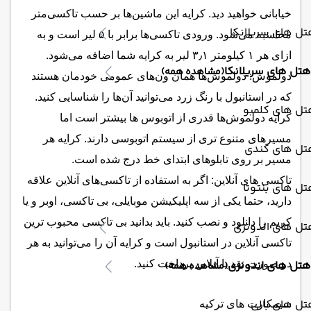
خیابانی خواهید دید. کرایه این ماشین‌ها بر حسب تاکسی‌متر
ل های سریلانکا
محاسبه می‌شود. ورودی تاکسی‌ها برابر با ۵ لیر است و به
ازای هر ۱ کیلومتر ۳٫۱ لیر به کرایه شما اضافه می‌شود.
هتل های سریلانکا
(مشاهده همه)
دولموش: دولموش‌ها همان ون‌های عمومی خودمان هستند
که در استانبول با رنگ زرد می‌توانید آن‌ها را شناسایی‌ کنید.
تل های کلمبو
کرایه دولموش‌ها قدری از اتوبوس ها بیشتر است اما
مسیرهای متنوع تری از سیستم اتوبوسی دارند. کرایه هر
تل های کندی
مسیر بر روی تابلوهای ابتدای خط درج شده است.
تاکسی های آنلاین: اگر به استفاده از تاکسی‌های آنلاین علاقه
ل های بنتوتا
دارید، حتما یکی از سه اپلیکیشن موبایلی، بی تاکسی، اوبر و یا
کریم را دانلود و نصب کنید. باید بدانید بی تاکسی محبوب ترین
تل های اندونزی
تاکسی آنلاین در استانبول است و کرایه آن را می‌توانید به هر
هتل های اندونزی
دو صورت نقد یا آنلاین پرداخت کنید.
(مشاهده همه)
ل های بالی
سیمکارت های ترکیه