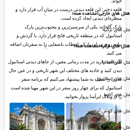
خواند.
قلعه دختر: این قلعه دیدنی درست در میان آب قرار دارد و
هتل های خارجی
(مشاهده همه)
منظره‌ای دیدنی ایجاد کرده است.
پارک گلخانه: یکی از سرسبزترین و محبوب‌ترین پارک‌
ل های ترکیه
استانبول که در منطقه تاریخی فاتح قرار دارد. با گردش و
پیاده روی در این پارک، لحظات باصفایی را به سفرتان اضافه
هتل های ترکیه
(مشاهده همه)
می کنید.
ل های آنتالیا
اگر قصد دارید در مدت زمانی معین، از جاهای دیدنی استانبول
دیدن کنید و جاذبه های مختلف این شهر تاریخی و در عین حال
تل های استانبول
مدرن را ببینید، به شما پیشنهاد می‌کنیم که برنامه سفر
استانبول که برای چهار روز سفر در این شهر مهیا شده است
ل های آلانیا
را از وبلاگ ابرآسا پرواز بخوانید.
تل های کوش آداسی
ل های ازمیر