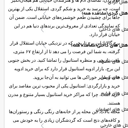
قدم زدن، تماشای آدم ها و هنرمندان خیابانی هم هیجان‌انگیز
هتل گردی
است، چه برسد به خرید و شکم گردی. استقلال یکی از بهترین
هتل گردی
(مشاهده همه)
جاها برای چشیدن طعم خوشمزه‌های خیابانی است. ضمن آن
که نمایندگی تعدادی از معروف‌ترین برندهای دنیا هم در این
تل های داخلی
خیابان قرار دارد.
برج گالاتا: این برج تاریخی که در نزدیکی خیابان استقلال قرار
هتل های داخلی
(مشاهده همه)
گرفته، به شما این فرصت را می دهد تا از ارتفاع ۶۷ متری،
بافت تاریخی و منظره استانبول را تماشا کنید. در بخش جنوبی
تل های مشهد
این برج، بازار ادویه استانبول قرار دارد که برای خرید ادویه
تل های کیش
جات و سایر خوراکی ها می توانید به آن‌جا بروید.
خرید و بازارگردی: استانبول یکی از محبوب ترین مقاصد برای
تل های قشم
خرید است. چرا که مراکز خرید استانبول بسیار متنوع و مدرن
هستند.
تل های اصفهان
محله بالات: این محله پر از خانه‌های رنگی رنگی و رستوران‌ها
و کافه‌های دنج است که گردشگران زیادی را به خودش می
تل های خارجی