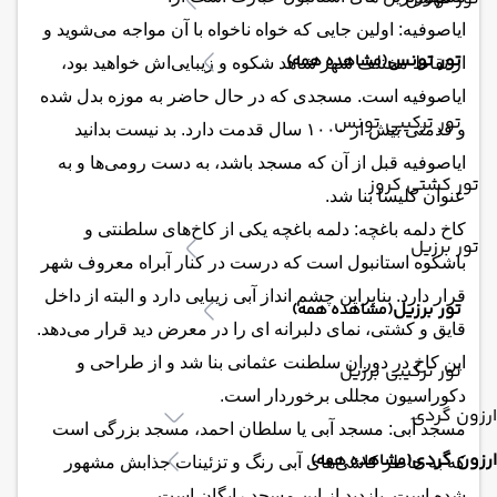
ایاصوفیه: اولین جایی که خواه ناخواه با آن مواجه می‌شوید و
تور تونس
(مشاهده همه)
از نقاط مختلف شهر شاهد شکوه و زیبایی‌اش خواهید بود،
ایاصوفیه است. مسجدی که در حال حاضر به موزه بدل شده
تور ترکیبی تونس
و قدمتی بیش از ۱۰۰۰ سال قدمت دارد. بد نیست بدانید
ایاصوفیه قبل از آن که مسجد باشد، به دست رومی‌ها و به
تور کشتی کروز
عنوان کلیسا بنا شد.
کاخ دلمه باغچه: دلمه باغچه یکی از کاخ‌های سلطنتی و
تور برزیل
باشکوه استانبول است که درست در کنار آبراه معروف شهر
قرار دارد. بنابراین چشم انداز آبی زیبایی دارد و البته از داخل
تور برزیل
(مشاهده همه)
قایق و کشتی، نمای دلبرانه ای را در معرض دید قرار می‌دهد.
این کاخ در دوران سلطنت عثمانی بنا شد و از طراحی و
تور ترکیبی برزیل
دکوراسیون مجللی برخوردار است.
ارزون گردی
مسجد آبی: مسجد آبی یا سلطان احمد، مسجد بزرگی است
ارزون گردی
(مشاهده همه)
که به خاطر کاشی‌های آبی رنگ و تزئینات جذابش مشهور
شده است. بازدید از این مسجد رایگان است.