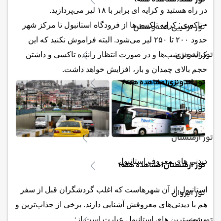
(مشاهده همه)
در راه هستید و کرایه ای برابر با ۱۸ لیر می‌پردازید.
• تاکسی: کرایه تاکسی‌ها از فرودگاه استانبول تا مرکز شهر
تور ترکیبی هندوستان
حدود ۲۰۰ تا ۲۵۰ لیر می‌شود. البته فراموش نکنید که این
تور اندونزی
کرایه در شب‌ها و در صورت انتظار راننده تاکسی و داشتن
حجم بالای چمدان و بار، افزایش خواهد داشت.
تور اندونزی
(مشاهده همه)
تور بالی
تور ارمنستان
دیدنی های معروف استانبول
تور ارمنستان
(مشاهده همه)
استانبول از آن شهرهاست که اغلب گردشگران قبل از سفر
تور ایروان
هم با دیدنی‌های معروفش آشنایی دارند. برخی از جذاب‌ترین و
تور تونس
مشهورترین های استانبول عبارت است از: