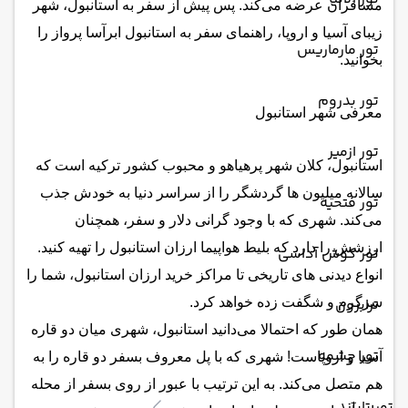
مسافران عرضه می‌کند. پس پیش از سفر به استانبول، شهر
زیبای آسیا و اروپا، راهنمای سفر به استانبول ابرآسا پرواز را
تور مارماریس
بخوانید.
تور بدروم
معرفی شهر استانبول
تور ازمیر
استانبول، کلان شهر پرهیاهو و محبوب کشور ترکیه است که
سالانه میلیون ها گردشگر را از سراسر دنیا به خودش جذب
تور فتحیه
می‌کند. شهری که با وجود گرانی دلار و سفر، همچنان
ارزشش را دارد که بلیط هواپیما ارزان استانبول را تهیه کنید.
تور کوش آداسی
انواع دیدنی های تاریخی تا مراکز خرید ارزان استانبول، شما را
ترابزون
سرگرم و شگفت زده خواهد کرد.
همان طور که احتمالا می‌دانید استانبول، شهری میان دو قاره
تور چشمه
آسیا و اروپاست! شهری که با پل معروف بسفر دو قاره را به
هم متصل می‌کند. به این ترتیب با عبور از روی بسفر از محله
تور تایلند