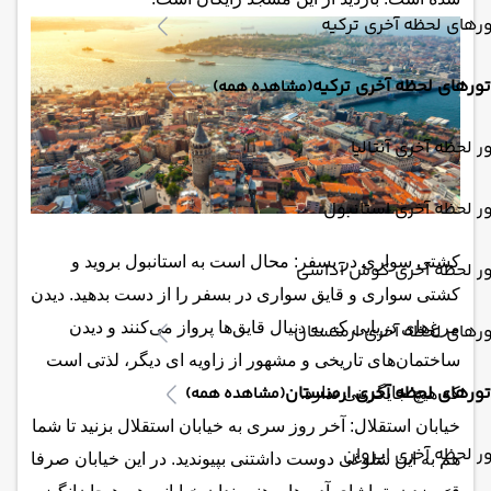
رهای لحظه آخری ترکیه
تورهای لحظه آخری ترکیه
(مشاهده همه)
ر لحظه آخری آنتالیا
ر لحظه آخری استانبول
کشتی سواری در بسفر: محال است به استانبول بروید و
ور لحظه آخری کوش آداسی
کشتی سواری و قایق سواری در بسفر را از دست بدهید. دیدن
مرغ‌های دریایی که به دنیال قایق‌ها پرواز می‌کنند و دیدن
رهای لحظه آخری ارمنستان
ساختمان‌های تاریخی و مشهور از زاویه ای دیگر، لذتی است
تورهای لحظه آخری ارمنستان
(مشاهده همه)
که هیچ جایگزینی ندارد.
خیابان استقلال: آخر روز سری به خیابان استقلال بزنید تا شما
ر لحظه آخری ایروان
هم به این شلوغی دوست داشتنی بپیوندید. در این خیابان صرفا