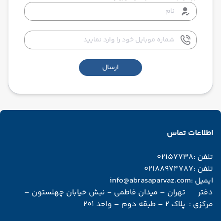
ارسال
اطلاعات تماس
تلفن :
02157738
تلفن :
02188974787
ایمیل :
info@abrasaparvaz.com
دفتر
تهران – میدان فاطمی - نبش خیابان چهلستون –
مرکزی :
پلاک 2 – طبقه دوم – واحد 201