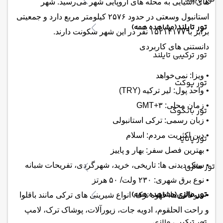
های آسیایی به محله های اروپایی شهر می‌رسید. شهر
استانبول وسعتی در حدود ۲۵۷۶ کیلومتر مربع دارد و جمعیتی
تور تایلند
(مشاهده همه)
برابر با ۱۵۲۱۴۱۷۷ نفر در این شهر سکونت دارند.
دانستنی های کاربردی
تور ترکیبی تایلند
• ویزا: نمی‌خواهد
تور پوکت
• واحد پول: لیر ترکیه (TRY)
• زمان محلی: GMT+۳
تور بانکوک
• زبان رسمی: ترکی استانبولی
• دین اکثریت مردم: اسلام
تور پاتایا
• بهترین فصل سفر: بهار و پاییز
تور مالزی
• سبک دیدنی ها: تاریخی، خرید، شهرگردی، تفریحات شبانه
• نوع برق شهری: ۲۳۰ ولت/ ۵۰ هرتز
تور مالزی
(مشاهده همه)
• سوغاتی ها: قهوه ترک، انواع شیرینی های ترکی مانند باقلوا
و راحت الحلقوم، ادویه جات، زیورآلات، پوشاک ترک، لامپ
تور ترکیبی مالزی