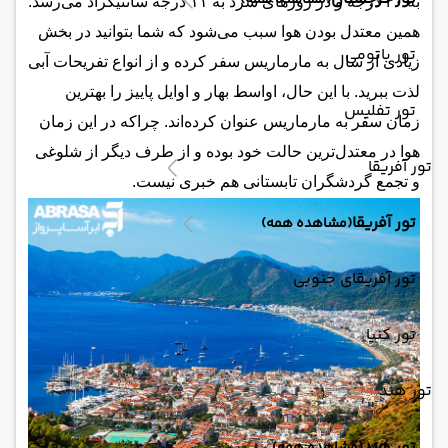
(مشاهده همه)
به ۴۰ درجه و در روزهای سرد به ۱۱ درجه سانتیگراد می‌رسد.
همین معتدل بودن هوا سبب می‌شود که شما بتوانید در بخش
تور باتومی
زیادی از سال به مارماریس سفر کرده و از انواع تفریحات آبی
لذت ببرید. با این حال، اواسط بهار و اوایل پاییز را بهترین
تور تفلیس
زمان سفر به مارماریس عنوان کرده‌اند. چرا‌که در این زمان
هوا در معتدل‌ترین حالت خود بوده و از طرف دیگر از شلوغی
تور آفریقا
و تجمع گردشگران تابستانی هم خبری نیست.
تور آفریقا
(مشاهده همه)
تور آفریقای جنوبی
تور کنیا
تور هند
تور هند