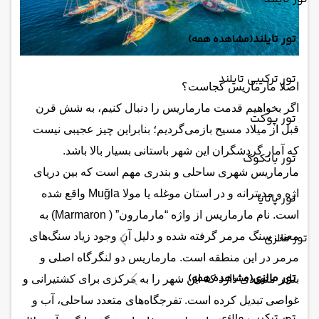
تور تایلند
(مشاهده همه)
تور ترکیبی تایلند
اصلا مارماریس کجاست؟
اگر بخواهیم قدمت مارماریس را دنبال کنیم، به شش قرن
تور پوکت
قبل از میلاد مسیح بازمی‌گردیم؛ بنابراین چیز عجیبی نیست
که آمار گردشگران این شهر باستانی بسیار بالا باشد.
تور بانکوک
مارماریس شهری ساحلی و بندری مهم است که بین دریای
اژه و مدیترانه و در استان موغله یا مولا Muğla واقع شده
تور پاتایا
است. نام مارماریس از واژه “مارمارون” ( Marmaron) به
تور مالزی
معنی سنگ مرمر گرفته شده و دلیل آن وجود زیاد سنگ‌های
مرمر در این منطقه است. مارماریس دو لنگرگاه اصلی و
تور مالزی
(مشاهده همه)
بنادر متعددی دارد که این شهر را به مرکزی برای کشتیرانی و
غواصی تبدیل کرده است. تفرجگاه‌های متعدد ساحلی، آب و
تور ترکیبی مالزی