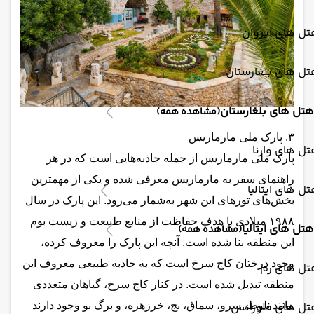
ل های ایروان
ل های بلغارستان
هتل های بلغارستان
(مشاهده همه)
۳. پارک ملی مارماریس
ل های وارنا
پارک ملی مارماریس از جمله جاذبه‌هایی است که در هر
راهنمای سفر به مارماریس معرفی شده و یکی از مهمترین
ل های ایتالیا
بخش‌های تورهای این شهر به‌شمار می‌رود. این پارک در سال
۱۹۸۸ میلادی با هدف حفاظت از منابع طبیعت و زیست بوم
هتل های ایتالیا
(مشاهده همه)
این منطقه بنا شده است. آنچه این پارک را معروف کرده،
وجود درختان کاج سرخ است که به جاذبه طبیعی معروف این
تل های رم
منطقه تبدیل شده است. در کنار کاج سرخ، گیاهان متعددی
تل های فلورانس
مانند بلوط، سرو، سماق، بج، خرزهره، و برگ بو وجود دارند