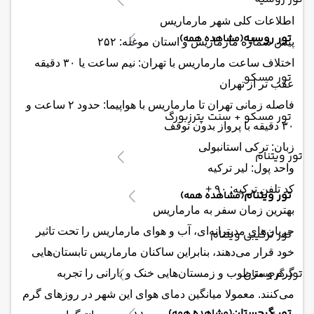
اطلاعات کلی شهر مارماریس
تور روسیه
(مشاهده همه)
پیش شماره مارماریس و استان موغله: ۲۵۲
اختلاف ساعت مارماریس با تهران: نیم ساعت یا ۳۰ دقیقه
تور مسکو
عقب تر از تهران
فاصله زمانی تهران تا مارماریس با هواپیما: حدود ۲ ساعت و
تور مسکو + سنت پترزبورگ
۳۰ دقیقه با پرواز بدون توقف
زبان: ترکی استانبولی
تور ویتنام
واحد پول: لیر ترکیه
کد تلفن ترکیه: ۹۰ +
تور ویتنام
(مشاهده همه)
بهترین زمان سفر به مارماریس
جریان‌های مدیترانه‌ای، آب و هوای مارماریس را تحت تاثیر
تور ترکیبی ویتنام
خود قرار می‌دهند، بنابراین ساکنان مارماریس تابستان‌هایی
تور گرجستان
گرم و مرطوب و زمستان‌هایی خنک و بارانی را تجربه
می‌کنند. معمولا میانگین دمای هوای این شهر در روزهای گرم
تور گرجستان