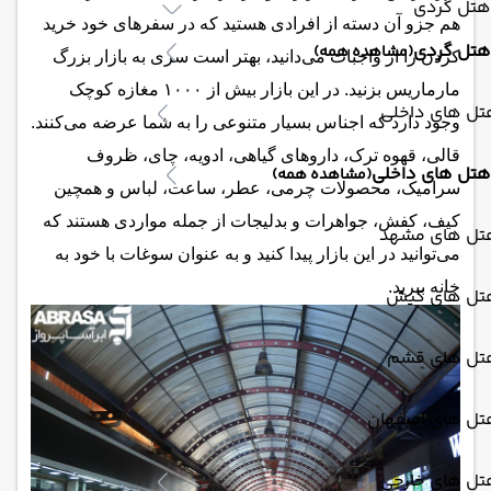
هتل گردی
هم جزو آن دسته از افرادی هستید که در سفرهای خود خرید
هتل گردی
(مشاهده همه)
کردن را از واجبات می‌دانید، بهتر است سری به بازار بزرگ
مارماریس بزنید. در این بازار بیش از ۱۰۰۰ مغازه کوچک
تل های داخلی
وجود دارد که اجناس بسیار متنوعی را به شما عرضه می‌کنند.
قالی، قهوه ترک، داروهای گیاهی، ادویه، چای، ظروف
هتل های داخلی
(مشاهده همه)
سرامیک، محصولات چرمی، عطر، ساعت، لباس و همچین
کیف، کفش، جواهرات و بدلیجات از جمله مواردی هستند که
تل های مشهد
می‌توانید در این بازار پیدا کنید و به عنوان سوغات با خود به
خانه ببرید.
تل های کیش
تل های قشم
تل های اصفهان
تل های خارجی