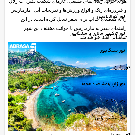
هوای خوب، زیبایی‌های طبیعی، غارهای شگفت‌انگیز، آب زلال
و فیروزه‌ای رنگ و انواع ورزش‌ها و تفریحات آبی، مارماریس
تور کوالالامپور
را به مقصدی جذاب برای سفر تبدیل کرده است. در این
راهنمای سفر به مارماریس با جوانب مختلف این شهر
تور ترکیبی مالزی و سنگاپور
تماشایی آشنا خواهید شد.
تور سنگاپور
تور ژاپن
تور ژاپن
(مشاهده همه)
تور توکیو
تور ترکیبی ژاپن
تور روسیه