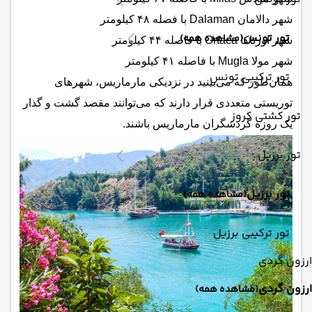
شهر دالامان Dalaman با فصله ۴۸ کیلومتر
تور تونس
(مشاهده همه)
شهر اورتاکا Ortaca با فاصله ۴۴ کیلومتر
شهر مولا Mugla با فاصله ۴۱ کیلومتر
تور ترکیبی تونس
همان‌طور که می‌بینید در نزدیکی مارماریس، شهرهای
توریستی متعددی قرار دارند که می‌توانند مقصد گشت و گذار
تور کشتی کروز
یک روزه گردشگران مارماریس باشند.
تور برزیل
تور برزیل
(مشاهده همه)
تور ترکیبی برزیل
ارزون گردی
ارزون گردی
(مشاهده همه)