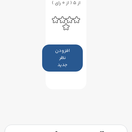
از 5 ( از 0 رای )
افزودن
نظر
جدید