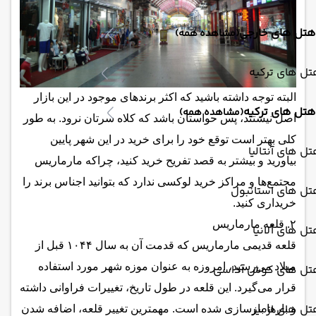
هتل های خارجی
(مشاهده همه)
ل های ترکیه
البته توجه داشته باشید که اکثر برندهای موجود در این بازار
هتل های ترکیه
(مشاهده همه)
اصل نیستند، پس حواستان باشد که کلاه سرتان نرود. به طور
کلی بهتر است توقع خود را برای خرید در این شهر پایین
ل های آنتالیا
بیاورید و بیشتر به قصد تفریح خرید کنید، چرا‌که مارماریس
مجتمع‌ها و مراکز خرید لوکسی ندارد که بتوانید اجناس برند را
تل های استانبول
خریداری کنید.
۲. قلعه مارماریس
ل های آلانیا
قلعه قدیمی مارماریس که قدمت آن به سال ۱۰۴۴ قبل از
میلاد می‌رسید، امروزه به عنوان موزه شهر مورد استفاده
تل های کوش آداسی
قرار می‌گیرد. این قلعه در طول تاریخ، تغییرات فراوانی داشته
ل های ازمیر
و بارها بازسازی شده است. مهمترین تغییر قلعه، اضافه شدن