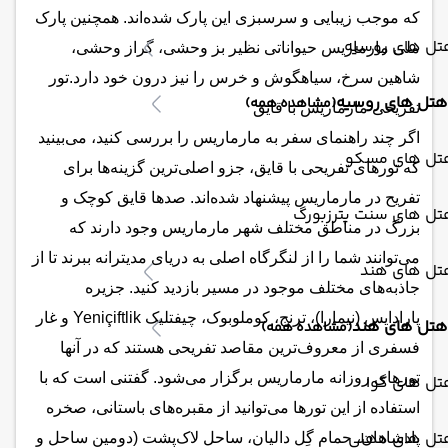
که موجب زیبایی و سرسبزی این پارک شده‌اند. همچنین پارک
تل های روسیه
ملی مارماریس حیواناتی نظیر بز وحشی، گراز وحشی،
شاهین سرخ، سیاهگوش و خرس را نیز درون خود دارد.تور
هتل های روسیه
(مشاهده همه)
تفریحی مارماریس با قایق
اگر چند راهنمای سفر به مارماریس را بررسی کنید، می‌بینید
تل های مسکو
که تورهای تفریحی با قایق، جزو اصلی‌ترین گزینه‌ها برای
تفریح در مارماریس پیشنهاد شده‌اند. صدها قایق کوچک و
تل های سنت پترزبورگ
بزرگ در مناطق مختلف شهر مارماریس وجود دارند که
می‌توانند شما را از لنگرگاه اصلی به دریای مدیترانه ببرند تا از
تل های هند
جاذبه‌های مختلف موجود در مسیر بازدید کنید. جزیره
پارادایس (نیمارا)، ترنج، کوملوبوک، چیفتلیک Yeniçiftlik و غار
هتل های هند
(مشاهده همه)
فسفری از معروف‌ترین مقاصد تفریحی هستند که در آنها
تورهای روزانه مارماریس برگزار می‌شود. گفتنی است که با
تل های گوا
استفاده از این تورها می‌توانید از مقبره‌های باستانی، صخره
تل های دهلی
پادشاهان، حمام گِل دالیان، ساحل لاک‌پشت (دومین ساحل و