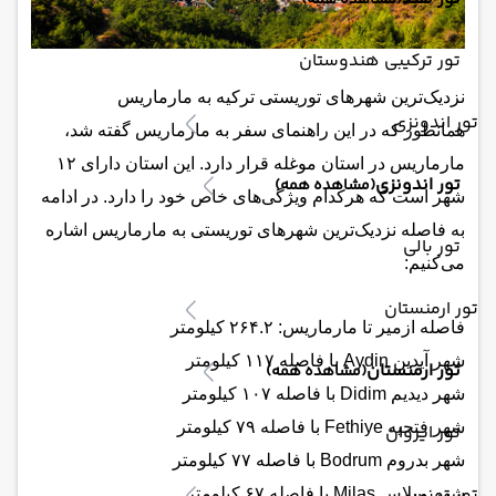
(مشاهده همه)
تور ترکیبی هندوستان
نزدیک‌ترین شهرهای توریستی ترکیه به مارماریس
تور اندونزی
همانطور که در این راهنمای سفر به مارماریس گفته شد،
مارماریس در استان موغله قرار دارد. این استان دارای ۱۲
تور اندونزی
(مشاهده همه)
شهر است که هرکدام ویژگی‌های خاص خود را دارد. در ادامه
به فاصله نزدیک‌ترین شهرهای توریستی به مارماریس اشاره
تور بالی
می‌کنیم:
تور ارمنستان
فاصله ازمیر تا مارماریس: ۲۶۴.۲ کیلومتر
شهر آیدین Aydin با فاصله ۱۱۷ کیلومتر
تور ارمنستان
(مشاهده همه)
شهر دیدیم Didim با فاصله ۱۰۷ کیلومتر
شهر فتحیه Fethiye با فاصله ۷۹ کیلومتر
تور ایروان
شهر بدروم Bodrum با فاصله ۷۷ کیلومتر
تور تونس
شهر میلاس Milas با فاصله ۶۷ کیلومتر