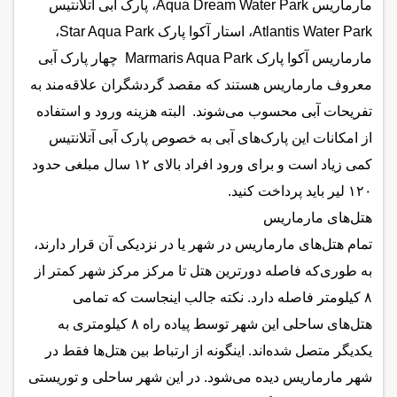
مارماریس Aqua Dream Water Park، پارک آبی آتلانتیس
Atlantis Water Park، استار آکوا پارک Star Aqua Park،
مارماریس آکوا پارک Marmaris Aqua Park چهار پارک آبی
معروف مارماریس هستند که مقصد گردشگران علاقه‌مند به
تفریحات آبی محسوب می‌شوند. البته هزینه ورود و استفاده
از امکانات این پارک‌های آبی به خصوص پارک آبی آتلانتیس
کمی زیاد است و برای ورود افراد بالای ۱۲ سال مبلغی حدود
۱۲۰ لیر باید پرداخت کنید.
هتل‌های مارماریس
تمام هتل‌های مارماریس در شهر یا در نزدیکی آن قرار دارند،
به طوری‌که فاصله دورترین هتل تا مرکز مرکز شهر کمتر از
۸ کیلومتر فاصله دارد. نکته جالب اینجاست که تمامی
هتل‌های ساحلی این شهر توسط پیاده راه ۸ کیلومتری به
یکدیگر متصل شده‌اند. اینگونه از ارتباط بین هتل‌ها فقط در
شهر مارماریس دیده می‌شود. در این شهر ساحلی و توریستی