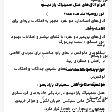
انواع اتاق‌های هتل سمینیاک پارادیسو:
تور روسیه
(مشاهده همه)
اتاق‌های استاندارد دو نفره: مجهز به امکانات پایه‌ای برای
تور مسکو
اقامت راحت.
اتاق‌های پریمیر دو نفره: با فضای بیشتر و امکانات بهبود
تور مسکو + سنت پترزبورگ
یافته.
بنگلوهای دلوکس با نمای باغ: مناسب برای تجربه‌ی اقامتی
تور ویتنام
با آرامش و منظره‌ی زیبا.
سوئیت‌های جونیور: با فضای نشیمن جداگانه و امکانات
تور ویتنام
(مشاهده همه)
لوکس‌تر.
تور ترکیبی ویتنام
موقعیت مکانی هتل سمینیاک پارادیسو :
هتل سمینیاک پارادیسو در نزدیکی جاذبه‌های گردشگری
تور گرجستان
مانند ساحل دابل سیکس، خیابان لگیان و مراکز خریدی
همچون Seminyak Square قرار دارد.
تور گرجستان