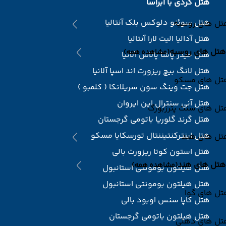
هتل گردی با ابرآسا
هتل سوئنو دلوکس بلک آنتالیا
تل های روسیه
هتل آدالیا الیت لارا آنتالیا
هتل های روسیه
(مشاهده همه)
هتل حیدر پاشا پالاس آلانیا
هتل لانگ بیچ ریزورت اند اسپا آلانیا
تل های مسکو
هتل جت وینگ سون سریلانکا ( کلمبو )
هتل آنی سنترال این ایروان
تل های سنت پترزبورگ
هتل گرند گلوریا باتومی گرجستان
هتل اینترکنتیننتال تورسکایا مسکو
تل های هند
هتل استون کوتا ریزورت بالی
هتل های هند
(مشاهده همه)
هتل هیلتون بومونتی استانبول
هتل هیلتون بومونتی استانبول
تل های گوا
هتل کاپا سنس اوبود بالی
هتل هیلتون باتومی گرجستان
تل های دهلی