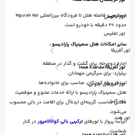
(مشاهده همه)
دسترسی:
فاصله هتل تا فرودگاه بین‌المللی Ngurah Rai
تور باتومی
حدود ۲۰ دقیقه با خودرو است.
تور تفلیس
سایر امکانات هتل سمینیاک پارادیسو :
تور آفریقا
اجاره دوچرخه: برای گشت و گذار در منطقه.
تور آفریقا
(مشاهده همه)
بیلیارد: برای سرگرمی مهمانان.
استخر ویژه کودکان: مناسب برای خانواده‌ها.
تور آفریقای جنوبی
هتل سمینیاک پارادیسو با ارائه خدمات متنوع و موقعیت
تور کنیا
مکانی مناسب، گزینه‌ای ایده‌آل برای اقامت در بالی محسوب
می‌شود.
تور هند
ابرآسا پرواز با تورهای
ترکیبی بالی کوالالامپور
در کنار
شماست.
تور هند