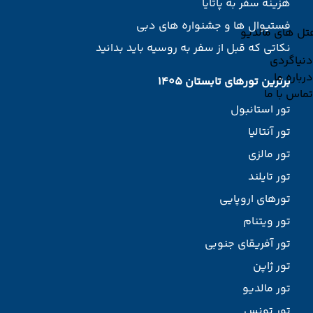
هزینه سفر به پاتایا
فستیوال ها و جشنواره های دبی
تل های مالدیو
نکاتی که قبل از سفر به روسیه باید بدانید
دنیاگردی
درباره ما
برترین تورهای تابستان 1405
تماس با ما
تور استانبول
تور آنتالیا
تور مالزی
تور تایلند
تورهای اروپایی
تور ویتنام
تور آفریقای جنوبی
تور ژاپن
تور مالدیو
تور تونس