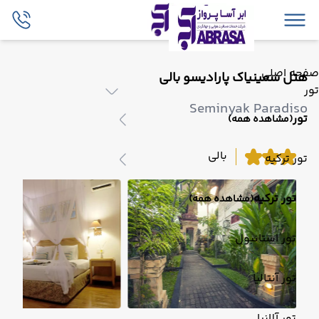
صفحه اصلی
هتل سمینیاک پارادیسو بالی
تور
Seminyak Paradiso
تور
(مشاهده همه)
بالی
تور ترکیه
تور ترکیه
(مشاهده همه)
تور استانبول
تور آنتالیا
تور آلانیا