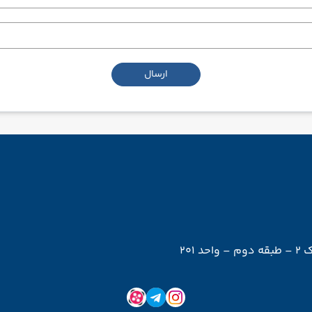
ارسال
201