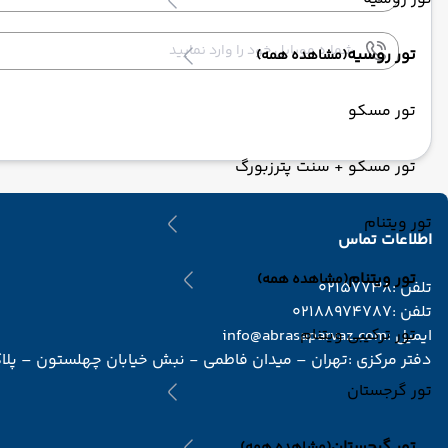
تور روسیه
(مشاهده همه)
تور مسکو
تور مسکو + سنت پترزبورگ
تور ویتنام
اطلاعات تماس
تور ویتنام
(مشاهده همه)
تلفن :
02157738
تلفن :
02188974787
تور ترکیبی ویتنام
ایمیل :
info@abrasaparvaz.com
دفتر مرکزی :
تهران – میدان فاطمی - نبش خیابان چهلستون – پلاک 2 – طبقه دوم – واحد 
تور گرجستان
تور گرجستان