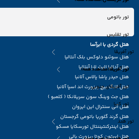
(مشاهده همه)
تور باتومی
تور تفلیس
هتل گردی با ابرآسا
تور آفریقا
هتل سوئنو دلوکس بلک آنتالیا
هتل آدالیا الیت لارا آنتالیا
تور آفریقا
(مشاهده همه)
هتل حیدر پاشا پالاس آلانیا
تور آفریقای جنوبی
هتل لانگ بیچ ریزورت اند اسپا آلانیا
هتل جت وینگ سون سریلانکا ( کلمبو )
تور کنیا
هتل آنی سنترال این ایروان
هتل گرند گلوریا باتومی گرجستان
تور هند
هتل اینترکنتیننتال تورسکایا مسکو
هتل استون کوتا ریزورت بالی
تور هند