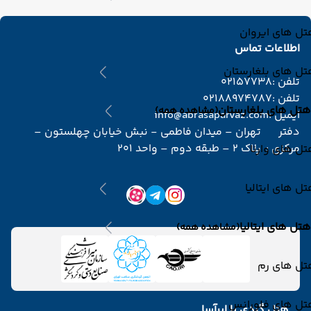
ل های ایروان
اطلاعات تماس
ل های بلغارستان
تلفن :
02157738
تلفن :
02188974787
هتل های بلغارستان
(مشاهده همه)
ایمیل :
info@abrasaparvaz.com
دفتر
تهران – میدان فاطمی - نبش خیابان چهلستون –
مرکزی :
پلاک 2 – طبقه دوم – واحد 201
ل های وارنا
ل های ایتالیا
هتل های ایتالیا
(مشاهده همه)
تل های رم
تل های فلورانس
هتل گردی با ابرآسا