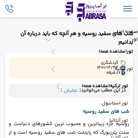
صفحه اصلی
شب های سفید روسیه و هر آنچه که باید درباره آن
تور
بدانیم
تور
(مشاهده همه)
گردشگری
1401/12/23
تور ترکیه
7
دقیقه
تور ترکیه
(مشاهده همه)
در این مطلب می‌خوانید
[ نمایش ]
تور استانبول
شب های سفید روسیه
تور آنتالیا
روسیه جزء زیباترین و محبوب ترین کشورهای دنیاست و
سنت پترزبورگ که پایتخت شب های سفید روسیه است و از
تور آلانیا