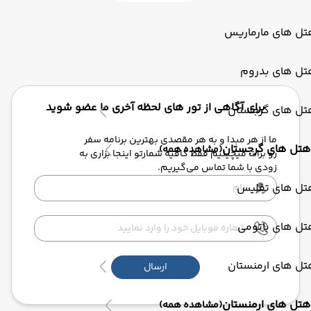
تل های مارماریس
تل های بدروم
برای آگاهی از تور های لحظه آخری ما عضو شوید
تل های گرجستان
ما از هر مبدا و به هر مقصدی بهترین برنامه سفر
هتل های گرجستان
(مشاهده همه)
رو برات میچینیم فقط کافیه شمارتو اینجا بزاری به
زودی با شما تماس می‌گیریم.
تل های تفلیس
تل های باتومی
تل های ارمنستان
ارسال
هتل های ارمنستان
(مشاهده همه)