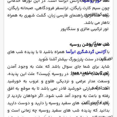
شما
تور روسیه
آژانس ابرآسا است. در این تورها خدماتی
چون سیم کارت رایگان، ترانسفر فرودگاهی، صبحانه رایگان،
تور کوالالامپور
بیمه مسافرتی، راهنمای فارسی زبان، گشت شهری به همراه
ناهار می باشد.
تور ترکیبی مالزی و سنگاپور
تور سنگاپور
شب های روشن روسیه
با
آژانس گردشگری ابرآسا
همراه باشید تا با پدیده شب های
تور ژاپن
سفید در سنت پترزبورگ بیشتر آشنا شوید
شاید برای شما جای سوال باشد که علت به وجود آمدن
تور ژاپن
(مشاهده همه)
پدیده شب های سفید در روسیه چیست؟ علت این پدیده،
وسعت مدار عرضی و نزدیکی طلوع و غروب به خورشید
تور توکیو
است. به عبارتی خورشید قادر نمی باشد تا به موقع به افق
رفته و باعث به وجود آمد شب شود. اگر خواهان بازدید از
تور ترکیبی ژاپن
پدیده زیبای شب های سفید روسیه را دارید و دوست دارید
بدانید که پدیده شب های سفید روسیه چه زمانی است و
تور روسیه