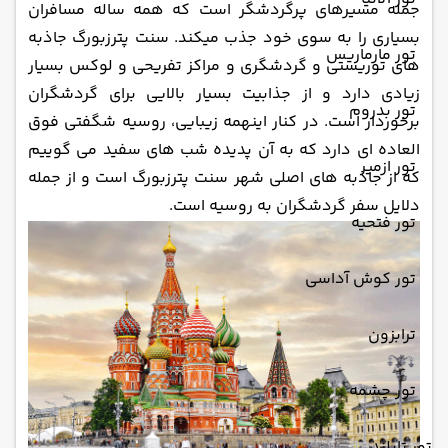
جمله مسیرهای پرگردشگر است که همه ساله مسافران
بسیاری را به سوی خود جذب میکند. سنت پترزبورگ جاذبه
تور مارماریس
های توریستی و گردشگری و مراکز تفریحی و لوکس بسیار
زیادی دارد و از جذابیت بسیار بالایی برای گردشگران
تور بدروم
برخوردار است. در کنار اینهمه زیبایی، روسیه شگفتی فوق
العاده ای دارد که به آن پدیده شب های سفید می گوییم
تور ازمیر
که از جاذبه های اصلی شهر سنت پترزبورگ است و از جمله
دلایل سفر گردشگران به روسیه است.
تور فتحیه
تور کوش آداسی
ترابزون
تور چشمه
تور تایلند