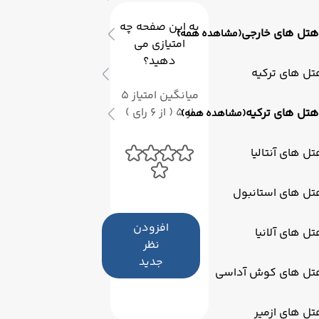
مناسب سفر خود را به این شهر تاریخی به یک تجربه بی‌نظیر
به این صفحه چه
تبدیل کنید.
هتل های خارجی
(مشاهده همه)
امتیازی می
دهید؟
ل های ترکیه
میانگین امتیاز 5
از 5 ( از 6 رای )
هتل های ترکیه
(مشاهده همه)
ل های آنتالیا
تل های استانبول
افزودن
ل های آلانیا
نظر
جدید
تل های کوش آداسی
ل های ازمیر