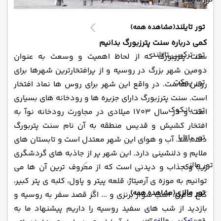
تور تایلند
(مشاهده همه)
کمی درباره سنت پترزبورگ بدانیم
تور ترکیبی تایلند
سنت پترزبورگ که از لحاظ اهمیت و وسعت به عنوان
دومین شهر بزرگ در روسیه و از پرافتخارترین شهرها برای
تور پوکت
روس هاست. در واقع این شهر برای روس ها نماد افتخار
است. سنت پترزبورگ دارای جزیره ها و رودخانه های بسیاری
تور بانکوک
است و در سال 1703 میلادی در مجاورت رودخانه نوآ به
افتخار کشیش و قدیس منطقه به آن نام سنت پتربورگ
تور پاتایا
داده شد. آب و هوای این شهر معتدل است و تابستان های
ملایم و دلنشینی دارد. این شهر پر از جاذبه های گردشگری
تور مالزی
زیبا و جذاب و دیدنی است که از معروف ترین آن ها می
توانیم به موزه ی آرمیتاژ، قلعه پیتر و پاول، کلبه ی پتر کبیر،
تور مالزی
(مشاهده همه)
کاخ کاترن، اسب سوار برنزی و ... اگر قصد سفر به روسیه و
بازدید از شب های سفید روسیه را داریم پیشنهاد ما به
تور ترکیبی مالزی