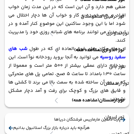
(مشاهده همه)
منفی هم دارد و آن این است که در این مدت زمان خواب
افراد بر هم خورده و کار و خواب آن ها دچار اختلال می
تور ترکیبی هندوستان
شود اما با این وجود ساکنین این موضوع کنار آمده و در
این مدت می توانند برنامه های شبانه روزی خود را مدیریت
تور اندونزی
کنند.
از جمله مکان های فوق العاده ای که در طول
شب های
تور اندونزی
(مشاهده همه)
سفید روسیه
می توانید به آنجا بروید رودخانه نوآ است. این
رودخانه دارای عمقی بیشتر از 500 متر است و معمولا از
تور بالی
ساعت 1:30 بامداد تا ساعت 5 صبح، تمامی پل های متحرکی
که بر روی آن ساخته شده به سمت بالا می برند تا کشتی ها
تور ارمنستان
و قایق های بزرگ و کوچک برای رفت و آمد دچار مشکل
نشوند.
تور ارمنستان
(مشاهده همه)
تور ایروان
پارک دلفین مارماریس فرشتگان دریاها
هرآنچه باید درباره بازار بزرگ استانبول بدانیم
تور تونس