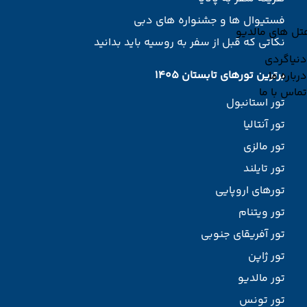
فستیوال ها و جشنواره های دبی
تل های مالدیو
نکاتی که قبل از سفر به روسیه باید بدانید
دنیاگردی
برترین تورهای تابستان 1405
درباره ما
تماس با ما
تور استانبول
تور آنتالیا
تور مالزی
تور تایلند
تورهای اروپایی
تور ویتنام
تور آفریقای جنوبی
تور ژاپن
تور مالدیو
تور تونس