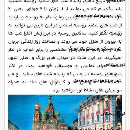
خواهان تاریخ دقیق پدیده شب های سفید روسیه هستید
باید بگوییم که می توانید از 11 ژوئن تا 2 جولای، یعنی 21
تور روسیه
(مشاهده همه)
خرداد ماه تا 11 تیر که بهترین زمان سفر به روسیه و بازدید
از شب های سفید روسیه است و در این تاریخ می توانید به
تور مسکو
روسیه سفر کنید. ساکنین روسیه در این زمان اکثرا شب ها
به بیرون از منزل خود می روند و همانند روز زندگی جریان
تور مسکو + سنت پترزبورگ
دارد و در واقع مردم زمان مشخصی را برای خواب در نظر
نمیگیرند. در این مدت در میدان های بزرگ و اصلی شهر،
تور ویتنام
شاهد اجرای نمایش و موسیقی خواهید بود. در اکثر
شهرهای روسیه در زمانی که پدیده شب های سفید رخ می
تور ویتنام
(مشاهده همه)
دهد شاهد میهمانی ها و کارناوال های شاد به همراه
موسیقی های نشاط آور خواهید بود.
تور ترکیبی ویتنام
تور گرجستان
تور گرجستان