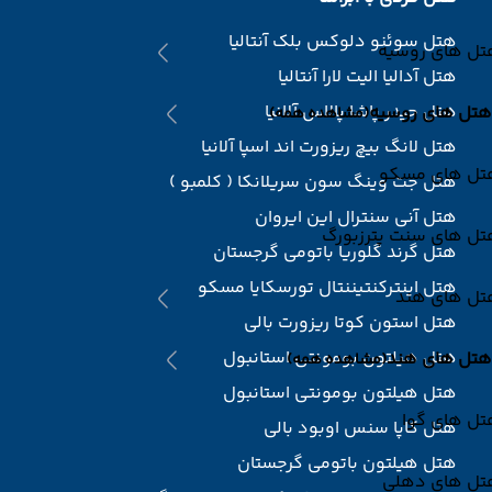
هتل سوئنو دلوکس بلک آنتالیا
تل های روسیه
هتل آدالیا الیت لارا آنتالیا
هتل حیدر پاشا پالاس آلانیا
هتل های روسیه
(مشاهده همه)
هتل لانگ بیچ ریزورت اند اسپا آلانیا
تل های مسکو
هتل جت وینگ سون سریلانکا ( کلمبو )
هتل آنی سنترال این ایروان
تل های سنت پترزبورگ
هتل گرند گلوریا باتومی گرجستان
هتل اینترکنتیننتال تورسکایا مسکو
تل های هند
هتل استون کوتا ریزورت بالی
هتل هیلتون بومونتی استانبول
هتل های هند
(مشاهده همه)
هتل هیلتون بومونتی استانبول
تل های گوا
هتل کاپا سنس اوبود بالی
هتل هیلتون باتومی گرجستان
تل های دهلی