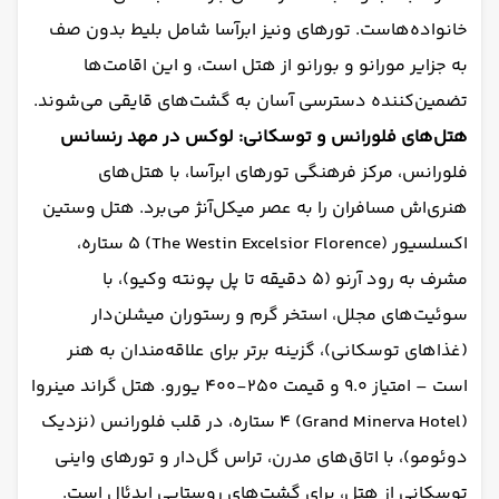
خانواده‌هاست. تورهای ونیز ابرآسا شامل بلیط بدون صف
به جزایر مورانو و بورانو از هتل است، و این اقامت‌ها
تضمین‌کننده دسترسی آسان به گشت‌های قایقی می‌شوند.
هتل‌های فلورانس و توسکانی: لوکس در مهد رنسانس
فلورانس، مرکز فرهنگی تورهای ابرآسا، با هتل‌های
هنری‌اش مسافران را به عصر میکل‌آنژ می‌برد. هتل وستین
اکسلسیور (The Westin Excelsior Florence) ۵ ستاره،
مشرف به رود آرنو (۵ دقیقه تا پل پونته وکیو)، با
سوئیت‌های مجلل، استخر گرم و رستوران میشلن‌دار
(غذاهای توسکانی)، گزینه برتر برای علاقه‌مندان به هنر
است – امتیاز ۹.۰ و قیمت ۲۵۰-۴۰۰ یورو. هتل گراند مینروا
(Grand Minerva Hotel) ۴ ستاره، در قلب فلورانس (نزدیک
دوئومو)، با اتاق‌های مدرن، تراس گل‌دار و تورهای واینی
توسکانی از هتل، برای گشت‌های روستایی ایدئال است.