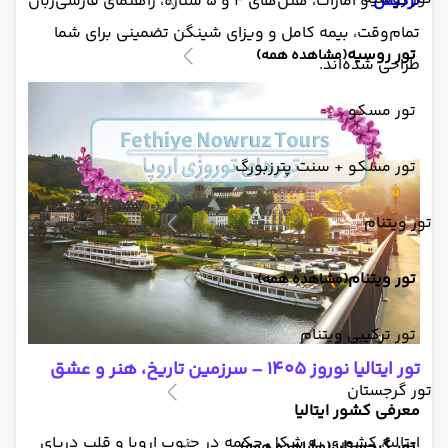
ترکیش
و امارات، هتل‌های ۴ و ۵ ستاره، راهنمای فارسی‌زبان
تمام‌وقت، بیمه کامل و ویزای شینگن تضمینی برای شما
تور روسیه
(مشاهده همه)
طراحی شده‌اند.
تور مسکو
تور مسکو + سنت پترزبورگ
تور ویتنام
تور ویتنام
(مشاهده همه)
تور ترکیبی ویتنام
تور ایتالیا نوروز ۱۴۰۵ – سرزمین تاریخ، هنر و عشق
تور گرجستان
معرفی کشور ایتالیا
ایتالیا، کشوری به شکل چکمه در جنوب اروپا و قلب دریای
تور گرجستان