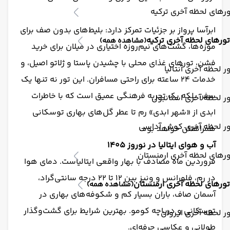
رهای لحظه آخری ترکیه
ابرآسا پرواز بر جزئیات تمرکز دارد: بلیط‌های بدون صف برای
تورهای لحظه آخری ترکیه
(مشاهده همه)
موزه‌ها، گشت‌های نیم‌روزه اختیاری در میلان برای خرید
فشن، تورهای غذای محلی با چشیدن پاستا و ژلاتو اصیل، و
ر لحظه آخری آنتالیا
خدمات ۲۴ ساعته برای راحتی مسافران. این تور نه تنها یک
سفر، بلکه یک تجربه فرهنگی عمیق است که با خاطرات
ر لحظه آخری استانبول
ابدی از «شهر ابدی» رم تا عطر گل‌های بهاری توسکانی
ور لحظه آخری کوش آداسی
همراهتان خواهد بود.
آب و هوای ایتالیا در نوروز ۱۴۰۵
رهای لحظه آخری ارمنستان
فروردین ماه مصادف با بهار واقعی ایتالیاست. دمای هوا
در رم، فلورانس و ونیز بین ۱۲ تا ۲۲ درجه سانتی‌گراد،
تورهای لحظه آخری ارمنستان
(مشاهده همه)
آسمان صاف، باران بسیار کم و شکوفه‌های بهاری در
توسکانی و دریاچه کومو. بهترین شرایط برای گشت‌وگذار
ر لحظه آخری ایروان
طولانی و عکاسی حرفه‌ای.