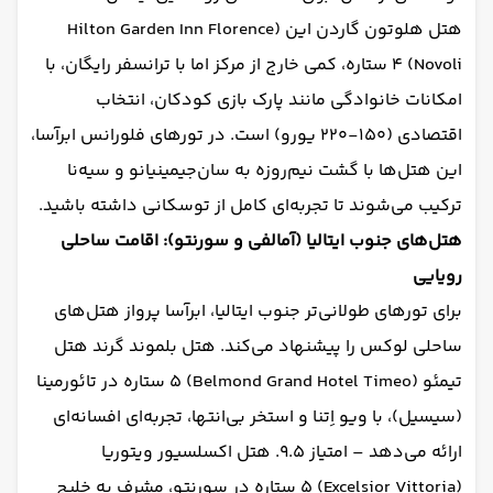
هتل هلوتون گاردن این (Hilton Garden Inn Florence
Novoli) ۴ ستاره، کمی خارج از مرکز اما با ترانسفر رایگان، با
امکانات خانوادگی مانند پارک بازی کودکان، انتخاب
اقتصادی (۱۵۰-۲۲۰ یورو) است. در تورهای فلورانس ابرآسا،
این هتل‌ها با گشت نیم‌روزه به سان‌جیمینیانو و سیه‌نا
ترکیب می‌شوند تا تجربه‌ای کامل از توسکانی داشته باشید.
هتل‌های جنوب ایتالیا (آمالفی و سورنتو): اقامت ساحلی
رویایی
برای تورهای طولانی‌تر جنوب ایتالیا، ابرآسا پرواز هتل‌های
ساحلی لوکس را پیشنهاد می‌کند. هتل بلموند گرند هتل
تیمئو (Belmond Grand Hotel Timeo) ۵ ستاره در تائورمینا
(سیسیل)، با ویو اِتنا و استخر بی‌انتها، تجربه‌ای افسانه‌ای
ارائه می‌دهد – امتیاز ۹.۵. هتل اکسلسیور ویتوریا
(Excelsior Vittoria) ۵ ستاره در سورنتو، مشرف به خلیج