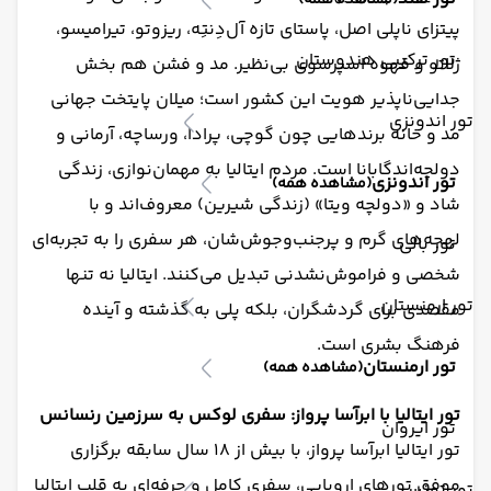
(مشاهده همه)
پیتزای ناپلی اصل، پاستای تازه آل‌دِنتِه، ریزوتو، تیرامیسو،
تور ترکیبی هندوستان
ژلاتو و قهوه اسپرسوی بی‌نظیر. مد و فشن هم بخش
جدایی‌ناپذیر هویت این کشور است؛ میلان پایتخت جهانی
تور اندونزی
مد و خانه برندهایی چون گوچی، پرادا، ورساچه، آرمانی و
دولچه‌اند‌گابانا است. مردم ایتالیا به مهمان‌نوازی، زندگی
تور اندونزی
(مشاهده همه)
شاد و «دولچه ویتا» (زندگی شیرین) معروف‌اند و با
لهجه‌های گرم و پرجنب‌وجوش‌شان، هر سفری را به تجربه‌ای
تور بالی
شخصی و فراموش‌نشدنی تبدیل می‌کنند. ایتالیا نه تنها
تور ارمنستان
مقصدی برای گردشگران، بلکه پلی به گذشته و آینده
فرهنگ بشری است.
تور ارمنستان
(مشاهده همه)
تور ایتالیا با ابرآسا پرواز: سفری لوکس به سرزمین رنسانس
تور ایروان
تور ایتالیا ابرآسا پرواز، با بیش از ۱۸ سال سابقه برگزاری
موفق تورهای اروپایی، سفری کامل و حرفه‌ای به قلب ایتالیا
تور تونس