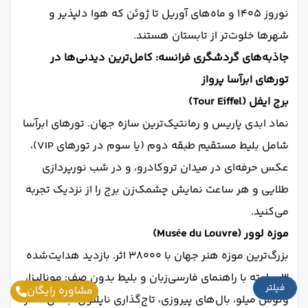
نوروز ۱۴۰۵ و ماه‌های آوریل تا ژوئن که هوا دلپذیر و
شهرها خلوت‌تر از تابستان هستند.
جاذبه‌های گردشگری فرانسه: کامل‌ترین دیدنی‌ها در
تورهای ابرآسا پرواز
برج ایفل (Tour Eiffel)
نماد ابدی پاریس و رمانتیک‌ترین سازه جهان. تورهای ابرآسا
شامل بلیط مستقیم طبقه دوم (یا سوم در تورهای VIP)،
عکس حرفه‌ای در میدان تروکادرو، و در شب نورپردازی
طلایی و هر ساعت نمایش چشمک‌زن برج را از نزدیک تجربه
می‌کنید.
موزه لوور (Musée du Louvre)
بزرگ‌ترین موزه هنر جهان با ۳۸۰۰۰ اثر. بازدید هدایت‌شده
۳ ساعته با راهنمای فارسی‌زبان و بلیط بدون صف: مونالیزا،
فیلتر
مشاوره رایگان
ونوس میلو، بال‌های پیروزی، تاج‌گذاری ناپلئون، بخش مصر