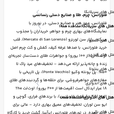
ل های سریلانکا
فلورانس: چرم، طلا و صنایع دستی رنسانسی
فلورانس، مهد هنر و صنایع دستی، در نوروز با
هتل های سریلانکا
(مشاهده همه)
نمایشگاه‌های بهاری چرم و جواهر، خریداران را مجذوب
می‌کند. بازار سن لورنزو (Mercato di San Lorenzo)، قلب
تل های کلمبو
خرید فلورانس، با صدها غرفه کیف، کفش و کت چرم اصل
تل های کندی
توسکانی (از ۱۰۰ یورو) و جواهرات طلای دست‌ساز، تجربه‌ای
زنده و چانه‌پذیر ارائه می‌دهد – تخفیف‌های عید پاک تا
ل های بنتوتا
۵۰٪. پل پونته وکیو (Ponte Vecchio)، پل تاریخی با
مغازه‌های جواهرفروشی، برای حلقه‌ها و گردنبندهای طلای
تل های اندونزی
۱۸ عیار ایدئال است (قیمت‌ها از ۲۰۰ یورو). اوت‌لت The
Mall (۴۵ دقیقه از فلورانس)، با برندهای فراری، گوچی و
هتل های اندونزی
(مشاهده همه)
ایو سن لوران، تخفیف‌های عمیق بهاری دارد – عالی برای
ل های بالی
خرید عمده. در تورهای فلورانس ابرآسا، گشت خرید با کارگاه