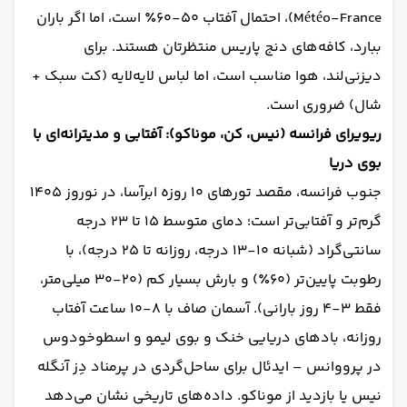
Météo-France)، احتمال آفتاب ۵۰-۶۰٪ است، اما اگر باران
ببارد، کافه‌های دنج پاریس منتظرتان هستند. برای
دیزنی‌لند، هوا مناسب است، اما لباس لایه‌لایه (کت سبک +
شال) ضروری است.
ریویرای فرانسه (نیس، کن، موناکو): آفتابی و مدیترانه‌ای با
بوی دریا
جنوب فرانسه، مقصد تورهای ۱۰ روزه ابرآسا، در نوروز ۱۴۰۵
گرم‌تر و آفتابی‌تر است؛ دمای متوسط ۱۵ تا ۲۳ درجه
سانتی‌گراد (شبانه ۱۰-۱۳ درجه، روزانه تا ۲۵ درجه)، با
رطوبت پایین‌تر (۶۰٪) و بارش بسیار کم (۲۰-۳۰ میلی‌متر،
فقط ۳-۴ روز بارانی). آسمان صاف با ۸-۱۰ ساعت آفتاب
روزانه، بادهای دریایی خنک و بوی لیمو و اسطوخودوس
در پرووانس – ایدئال برای ساحل‌گردی در پرمناد دِز آنگله
نیس یا بازدید از موناکو. داده‌های تاریخی نشان می‌دهد