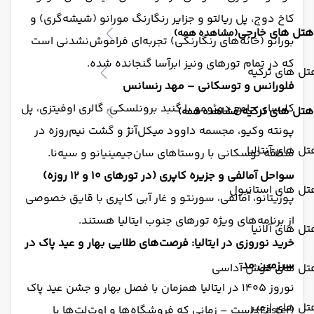
کاخ دوج، پل ریالتو و جزایر رنگارنگ مورانو (شیشه‌گری) و
هتل های خارجی
(مشاهده همه)
بورانو (خانه‌های رنگارنگی) تجربه‌ای فراموش‌نشدنی است
که در تمام تورهای ونیز ابرآسا گنجانده شده.
ل های ترکیه
فلورانس و توسکانی – مهد رنسانس
کلیسای جامع دوئومو با گنبد برونلسکی، گالری اوفیتزی، پل
هتل های ترکیه
(مشاهده همه)
پونته وکیو، مجسمه داوود میکل‌آنژ و گشت نیم‌روزه در
ل های آنتالیا
منطقه توسکانی با روستاهای سان‌جیمینیانو و سیه‌نا.
سواحل آمالفی و جزیره کاپری (در تورهای ۱۰ و ۱۲ روزه)
تل های استانبول
پوزیتانو، آمالفی، سورنتو و غار آبی کاپری با قایق خصوصی
از برنامه‌های ویژه تورهای جنوب ایتالیا هستند.
ل های آلانیا
خرید نوروزی در ایتالیا: فرصت‌های طلایی بهار و عید پاک در
سرزمین مد
تل های کوش آداسی
نوروز ۱۴۰۵ در ایتالیا همزمان با فصل بهار و جشن عید پاک
ل های ازمیر
(Easter) است – زمانی که فروشگاه‌ها و اوت‌لت‌ها با