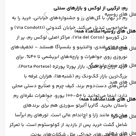
رم: ترکیبی از لوکس و بازارهای سنتی
تل های روسیه
رم در بهار، با گل‌های رز و جشنواره‌های خیابانی، خرید را به
ماجراجویی تبدیل می‌کند. خیابان کندوتی (Via Condotti) و
هتل های روسیه
(مشاهده همه)
دل کورسو (Via del Corso)، مراکز اصلی لوکس رم، پر از
شعبه‌های فندی، والنتینو و بلنسیاگا هستند – تخفیف‌های
تل های مسکو
نوروزی روی جواهرات و پارچه‌های ابریشمی تا ۴۰٪. برای
تل های سنت پترزبورگ
خرید ارزان‌تر و اصیل، بازار پورتا پورتزه (Porta Portese)،
بزرگ‌ترین بازار کک‌ونک رم (شنبه‌ها)، هزاران غرفه با
تل های هند
لباس‌های دست‌دوم برند، کیف چرم و صنایع دستی محلی
دارد؛ اینجا می‌توانید با ۵۰-۱۰۰ یورو، جواهرات نقره‌ای رم
هتل های هند
(مشاهده همه)
باستان بخرید. گالریا آلبرتو سوردِی هم برای برندهای
میان‌رده مانند زارا و اچ‌اندام عالی است. تورهای رم ابرآسا
تل های گوا
شامل گشت خرید پس از بازدید از کولوسئوم است، با تمرکز
تل های دهلی
روی سوغاتی‌های خوراکی مثل شکلات‌های بونِت.