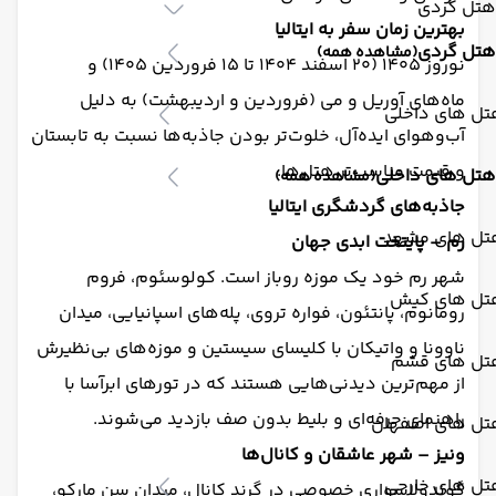
هتل گردی
بهترین زمان سفر به ایتالیا
هتل گردی
(مشاهده همه)
نوروز ۱۴۰۵ (۲۰ اسفند ۱۴۰۴ تا ۱۵ فروردین ۱۴۰۵) و
ماه‌های آوریل و می (فروردین و اردیبهشت) به دلیل
تل های داخلی
آب‌وهوای ایده‌آل، خلوت‌تر بودن جاذبه‌ها نسبت به تابستان
و قیمت مناسب‌تر هتل‌ها.
هتل های داخلی
(مشاهده همه)
جاذبه‌های گردشگری ایتالیا
تل های مشهد
رم – پایتخت ابدی جهان
شهر رم خود یک موزه روباز است. کولوسئوم، فروم
تل های کیش
رومانوم، پانتئون، فواره تروی، پله‌های اسپانیایی، میدان
ناوونا و واتیکان با کلیسای سیستین و موزه‌های بی‌نظیرش
تل های قشم
از مهم‌ترین دیدنی‌هایی هستند که در تورهای ابرآسا با
راهنمای حرفه‌ای و بلیط بدون صف بازدید می‌شوند.
تل های اصفهان
ونیز – شهر عاشقان و کانال‌ها
تل های خارجی
گوندولاسواری خصوصی در گرند کانال، میدان سن مارکو،