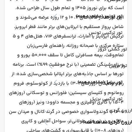
است که برای نوروز ۱۴۰۵ و تمام طول سال طراحی شده.
تور تونس
(مشاهده همه)
این تورها در قالب‌های ۷، ۱۰ و ۱۲ روزه عرضه می‌شوند و
شامل پرواز مستقیم با ایرلاین‌های برتر مانند قطر ایرویز،
تور ترکیبی تونس
ترکیش ایرلاینز یا امارات، ترانسفرهای VIP، هتل‌های ۴ و ۵
ستاره مرکزی با صبحانه روزانه، راهنمای فارسی‌زبان
تور کشتی کروز
تمام‌وقت، بیمه مسافرتی کامل تا سقف ۵۰٬۰۰۰ یورو و
ویزای شینگن تضمینی (با نرخ موفقیت ۹۹٪) است. برنامه
تور برزیل
تورها بر اساس جاذبه‌های برتر ایتالیا شخصی‌سازی شده: از
تور برزیل
(مشاهده همه)
رم و واتیکان (روزهای ۱-۳) با بازدید از کولوسئوم، فروم
رومانوم و کلیسای سیستین؛ فلورانس و توسکانی (روزهای
تور ترکیبی برزیل
۴-۵) با گالری اوفیتزی و مجسمه داوود؛ ونیز (روزهای
ارزون گردی
۶-۷) با گوندولاسواری خصوصی در گرند کانال و میدان سن
مارکو؛ و در تورهای طولانی‌تر، سواحل آمالفی و کاپری
ارزون گردی
(مشاهده همه)
(روزهای ۸-۱۰) با قایق‌سواری و گشت‌های ساحلی.