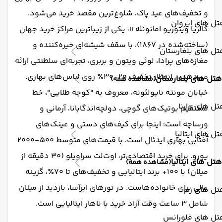
و تخفیف‌های عید پاک، شلوغ‌ترین مقصد خرید می‌شود.
ل های ایروان
گالریا ویتوریو امانوئله II، یکی از زیباترین مراکز خرید جهان
(ساخته‌شده در ۱۸۶۷)، با سقف شیشه‌ای خیره‌کننده و
ل های بلغارستان
مغازه‌های پرادا، لوئی ویتون و بربری، تجربه‌ای سلطنتی ارائه
می‌دهد – انتظار تخفیف ۲۰-۳۰٪ روی لباس‌های بهاری.
هتل های بلغارستان
(مشاهده همه)
خیابان مونته ناپولئونه، معروف به "کوچه طلایی"، خط
ل های وارنا
مستقیم بوتیک‌های گوچی، دولچه‌اند‌گابانا، آرمانی و
ورساچه است؛ اینجا برای کیف‌های دستی و عینک‌های
ل های ایتالیا
آفتابی بهاری ایدئال است، با قیمت‌های متوسط ۵۰۰-۲۰۰۰
یورو. برای خرید اقتصادی‌تر، اوت‌لت سراویلو (۳۰ دقیقه از
هتل های ایتالیا
(مشاهده همه)
میلان) با ۱۰۰+ برند ایتالیایی و تخفیف‌های تا ۷۰٪، گزینه
عالی برای خانواده‌هاست. در تورهای ابرآسا، بازدید از میلان
تل های رم
شامل ۳ ساعت وقت آزاد خرید با ناهار ایتالیایی است.
تل های فلورانس