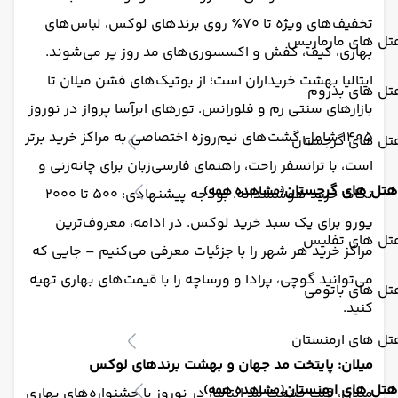
تخفیف‌های ویژه تا ۷۰٪ روی برندهای لوکس، لباس‌های
تل های مارماریس
بهاری، کیف، کفش و اکسسوری‌های مد روز پر می‌شوند.
ایتالیا بهشت خریداران است؛ از بوتیک‌های فشن میلان تا
تل های بدروم
بازارهای سنتی رم و فلورانس. تورهای ابرآسا پرواز در نوروز
۱۴۰۵ شامل گشت‌های نیم‌روزه اختصاصی به مراکز خرید برتر
تل های گرجستان
است، با ترانسفر راحت، راهنمای فارسی‌زبان برای چانه‌زنی و
هتل های گرجستان
(مشاهده همه)
نکات خرید هوشمندانه. بودجه پیشنهادی: ۵۰۰ تا ۲۰۰۰
یورو برای یک سبد خرید لوکس. در ادامه، معروف‌ترین
تل های تفلیس
مراکز خرید هر شهر را با جزئیات معرفی می‌کنیم – جایی که
می‌توانید گوچی، پرادا و ورساچه را با قیمت‌های بهاری تهیه
تل های باتومی
کنید.
تل های ارمنستان
میلان: پایتخت مد جهان و بهشت برندهای لوکس
هتل های ارمنستان
(مشاهده همه)
میلان، قلب صنعت مد ایتالیا، در نوروز با جشنواره‌های بهاری