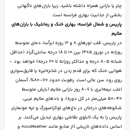
چتر یا بارانی همراه داشته باشید، زیرا باران‌های ناگهانی
بخشی از جذابیت بهاری فرانسه است.
پاریس و شمال فرانسه: بهاری خنک و رمانتیک با باران‌های
ملایم
در پاریس، قلب تورهای ۸ و ۱۲ روزه ابرآسا، دمای متوسط
روزانه در نوروز ۱۴۰۵ بین ۱۰ تا ۱۸ درجه سانتی‌گراد (حداقل
شبانه ۵-۸ درجه و حداکثر روزانه تا ۲۰ درجه) خواهد بود –
هوایی خنک که برای قدم زدن در شانزه‌لیزه یا قایق‌سواری
روی رود سن عالی است. رطوبت حدود ۷۰-۸۰٪، آسمان
اغلب نیمه‌ابری با ۶-۸ روز بارانی ملایم (بارش متوسط
۴۰-۵۰ میلی‌متر در کل دوره)، و بادهای ملایم غربی.
شکوفه‌های درختان در باغ‌های لوکزامبورگ و تپه مونمارتر،
پاریس را به یک تابلوی نقاشی بهاری تبدیل می‌کنند. بر
اساس داده‌های تاریخی (از منابع مانند AccuWeather و