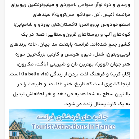
ورسای و دره لوآر؛ سواحل لاجوردی و میلیونرنشین ریویرای
فرانسه (نیس، کن، موناکو، سن‌تروپه)؛ فیلدهای
اسطوخودوس پرووانس؛ تاکستان‌های بوردو و شامپاین؛
کوه‌های آلپ و روستاهای قرون‌وسطایی؛ همه در یک
کشور جمع شده‌اند. فرانسه پایتخت مد جهان، خانه برندهای
لویی‌ویتون، شنل، دیور، هرمس و کارتیر، بزرگ‌ترین موزه
هنر جهان (لوور)، بهترین نان و شیرینی (باگت، مکارون،
اِکلر، کرپ) و فرهنگ لذت بردن از زندگی (la belle vie) است.
اینجا کشوری است که تاریخ، هنر، غذا، مد و طبیعت را در
بالاترین سطح به شما هدیه می‌دهد و هر لحظه‌اش تبدیل
به یک کارت‌پستال زنده می‌شود.