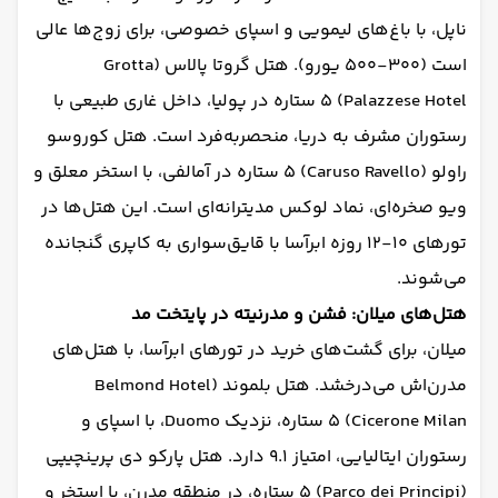
ناپل، با باغ‌های لیمویی و اسپای خصوصی، برای زوج‌ها عالی
است (۳۰۰-۵۰۰ یورو). هتل گروتا پالاس (Grotta
Palazzese Hotel) ۵ ستاره در پولیا، داخل غاری طبیعی با
رستوران مشرف به دریا، منحصربه‌فرد است. هتل کوروسو
راولو (Caruso Ravello) ۵ ستاره در آمالفی، با استخر معلق و
ویو صخره‌ای، نماد لوکس مدیترانه‌ای است. این هتل‌ها در
تورهای ۱۰-۱۲ روزه ابرآسا با قایق‌سواری به کاپری گنجانده
می‌شوند.
هتل‌های میلان: فشن و مدرنیته در پایتخت مد
میلان، برای گشت‌های خرید در تورهای ابرآسا، با هتل‌های
مدرن‌اش می‌درخشد. هتل بلموند (Belmond Hotel
Cicerone Milan) ۵ ستاره، نزدیک Duomo، با اسپای و
رستوران ایتالیایی، امتیاز ۹.۱ دارد. هتل پارکو دی پرینچیپی
(Parco dei Principi) ۵ ستاره، در منطقه مدرن، با استخر و