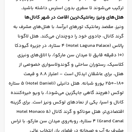
ترکیب می‌شوند تا سفری بدون استرس داشته باشید.
هتل‌های ونیز: رمانتیک‌ترین اقامت در شهر کانال‌ها
ونیز، مقصد رمانتیک تورهای ابرآسا، با هتل‌های مشرف به
گرند کانال، جادوی خود را دوچندان می‌کند. هتل لاگونا
پالاس (Hotel Laguna Palace) ۴ ستاره، در جزیره گیودکا
(۱۰ دقیقه قایق تا میدان سن مارکو)، با اتاق‌های ونیزی
کلاسیک، رستوران ساحلی و گوندولاسواری خصوصی از
هتل، برای عاشقان ایدئال است – امتیاز ۸.۸ و قیمت
۱۸۰-۲۵۰ یورو شبانه. هتل دانیلی (Hotel Danieli) ۵ ستاره
لوکس (هرچند گاهی جایگزین می‌شود)، با ویو خیره‌کننده
کانال و اسپا، یکی از نمادهای لوکس ونیز است. برای گزینه
اقتصادی‌تر، هتل موناکو و گرند کانال (Hotel Monaco &
Grand Canal) ۴ ستاره، روبه‌روی میدان سن مارکو، با تراس
مشرف به آب و صبحانه در فضای باز، انتخاب عالی