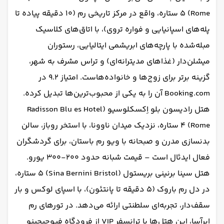
Rome) ۵ ستاره، واقع در مرکز تاریخی رم (۱۰ دقیقه پیاده تا
پله‌های اسپانیایی و فواره تروی)، با اتاق‌های کلاسیک
مبله‌شده با پارچه‌های ابریشمی ایتالیایی، رستوران
میشلن‌دار (غذاهای مدیترانه‌ای) و تراس مشرف به شهر،
گزینه برتر برای زوج‌ها و خانواده‌هاست. امتیاز ۹.۲ در
Booking.com آن را به یکی از محبوب‌ترین‌ها تبدیل کرده.
هتل رادیسون بلو اِکسکلوسیو (Radisson Blu es Hotel
Rome) ۴ ستاره، نزدیک میدان ناوونا، با استخر روباز، سالن
بدنسازی مدرن و صبحانه با ویو رم باستان، برای گردشگران
فعال ایدئال است – قیمت شبانه حدود ۲۰۰-۳۰۰ یورو.
هتل سینا برنینی بریستول (Sina Bernini Bristol) ۵ ستاره،
در دل رم باروک (۵ دقیقه تا پانتئون)، با اسپای لوکس و بار
سقف‌دار، تجربه‌ای سلطنتی ارائه می‌دهد. در تورهای رم
ابرآسا، این هتل‌ها با ترانسفر VIP از فرودگاه فیوچیچینو