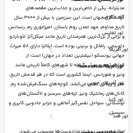
(مشاهده همه)
مدیترانه، یکی از خاص‌ترین و جذاب‌ترین مقصدهای
تور باتومی
گردشگری جهان است. این سرزمین با بیش از ۳۰۰۰ سال
تاریخ مداوم، مهد تمدن روم باستان، امپراتوری رم، رنسانس
تور تفلیس
و برخی از بزرگ‌ترین هنرمندان تاریخ مانند میکل‌آنژ، لئوناردو
داوینچی، رافائل و برنینی بوده است. ایتالیا دارای ۵۸ میراث
تور آفریقا
جهانی یونسکو (بیشترین تعداد در جهان) است؛ از
کولوسئوم و پمپئی گرفته تا شهرهای کاملاً تاریخی مانند
تور آفریقا
(مشاهده همه)
ونیز و فلورانس. اینجا کشوری است که در هر قدمش تاریخ،
تور آفریقای جنوبی
هنر و زیبایی نفس می‌کشد: کوچه‌های سنگ‌فرش‌شده رم،
کانال‌های رمانتیک ونیز، تپه‌های سرسبز و تاکستان‌های
تور کنیا
توسکانی، سواحل نفس‌گیر آمالفی و جزایر جادویی کاپری و
سیسیل.
تور هند
ایتالیا همچنین بهشت غذادوست‌ها محسوب می‌شود:
تور هند