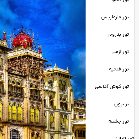
تور مارماریس
تور بدروم
تور ازمیر
تور فتحیه
تور کوش آداسی
ترابزون
تور چشمه
تور تایلند