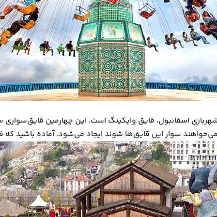
هربازی اسفانبول، قایق وایکینگ است. این چهارمین قایق‌سواری سر
اهند سوار این قایق‌ها شوند ایجاد می‌شود. آماده باشید که فریاد