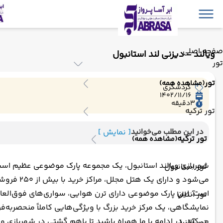
صفحه اصلی
ویالند - دیزنی لند استانبول
تور
تور
(مشاهده همه)
گردشگری
1402/11/16
3
دقیقه
تور ترکیه
در این مطلب می‌خوانید
[ نمایش ]
تور ترکیه
(مشاهده همه)
شهربازی ویالند استانبول، یک مجموعه پارک موضوعی عظیم است؛ م
تور استانبول
می‌شود و
است. این پارک موضوعی دارای ترن هوایی، سواری‌های فوق‌العاد
تور آنتالیا
نمایشگاهی، یک مرکز خرید بزرگ با ویژگی‌هایی کاملاً منحصربه‌
می‌کند. در ادامه با ما همراه باشید تا باهم گشتی در شهربازی ویا
تور آلانیا