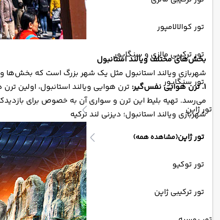
تور کوالالامپور
تور ترکیبی مالزی و سنگاپور
بخش‌های مختلف ویالند استانبول
شهربازی ویالند استانبول مثل یک شهر بزرگ است که بخش‌ها و با
تور سنگاپور
۱. ترن هوایی نفس‌گیر:
می‌رسد. تهیه بلیط این ترن و سواری آن به خصوص برای بازدیدک
تور ژاپن
شهربازی ویالند استانبول؛ دیزنی لند ترکیه
تور ژاپن
(مشاهده همه)
تور توکیو
تور ترکیبی ژاپن
تور روسیه