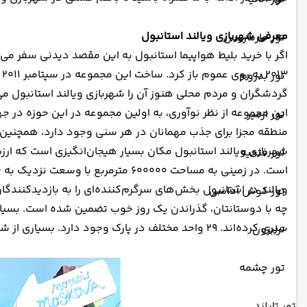
معرفی شهربازی ویالند استانبول
تور مارماریس
اگر با خرید بلیط هواپیما استانبول به این مقصد دیدنی سفر می‌
تور بدروم
گردشگران و مردم محلی هنوز آن را شهربازی ویالند استانبول می‌
این مجموعه از نظر نوآوری، به اولین مجموعه در این حوزه در جه
تور ازمیر
منطقه مجزا برای جذب مهمانان در هر سنی وجود دارد، همچنین 
شهربازی ویالند استانبول مکان بسیار هیجان‌انگیزی است که ارز
تور فتحیه
است. در زمینی به مساحت ۶۰۰۰۰۰ مترمربع با وسعت نزدیک به ۱۰۰ زمین فوتبال، بازدیدکنندگان می‌توانند بیش از ۵۰ سرگرمی را تجربه کنند.
ویالند در استانبول بخش‌های سرگرم‌کننده‌ای را به بازدیدکنندگ
تور کوش آداسی
چه با دوستانتان، گذراندن یک روز خوب تضمین شده است. بسیاری 
سپری کرده‌اند. ۲۹ واحد مختلف در پارک وجود دارد. بسیاری از شخصیت‌های کارتونی هم در لباس مبدل در اطراف پارک پرسه می‌زنند.
ترابزون
تور چشمه
تور تایلند