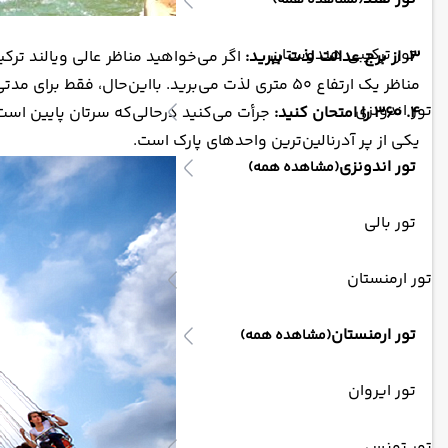
(مشاهده همه)
تور ترکیبی هندوستان
۳. از برج عدالت لذت ببرید:
اگر می‌خواهید مناظر عالی ویالند ترکی
مناظر یک ارتفاع ۵۰ متری لذت می‌برید. بااین‌حال، فقط برای مدتی از این صحنه نفس‌گیر لذت خواهید برد، چراکه ترمزها بلافاصله رها می‌شوند و به سرعت پایین می‌آیید.
تور اندونزی
۴. ۳۶۰ را امتحان کنید:
یکی از پر آدرنالین‌ترین واحدهای پارک است.
تور اندونزی
(مشاهده همه)
تور بالی
تور ارمنستان
تور ارمنستان
(مشاهده همه)
تور ایروان
تور تونس