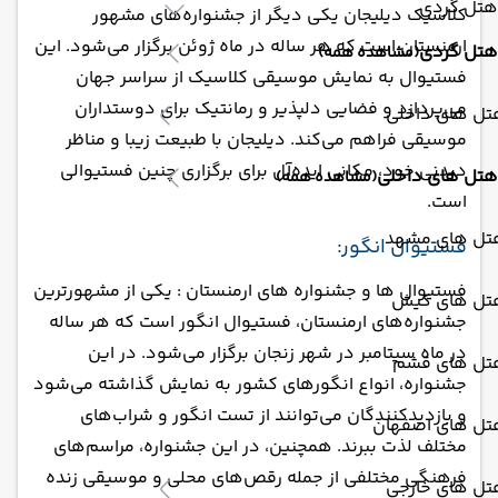
هتل گردی
کلاسیک دیلیجان یکی دیگر از جشنواره‌های مشهور
ارمنستان است که هر ساله در ماه ژوئن برگزار می‌شود. این
هتل گردی
(مشاهده همه)
فستیوال به نمایش موسیقی کلاسیک از سراسر جهان
می‌پردازد و فضایی دلپذیر و رمانتیک برای دوستداران
تل های داخلی
موسیقی فراهم می‌کند. دیلیجان با طبیعت زیبا و مناظر
دیدنی خود، مکانی ایده‌آل برای برگزاری چنین فستیوالی
هتل های داخلی
(مشاهده همه)
است.
تل های مشهد
فستیوال انگور:
فستیوال ها و جشنواره های ارمنستان : یکی از مشهور‌ترین
تل های کیش
جشنواره‌های ارمنستان، فستیوال انگور است که هر ساله
در ماه سپتامبر در شهر زنجان برگزار می‌شود. در این
تل های قشم
جشنواره، انواع انگورهای کشور به نمایش گذاشته می‌شود
و بازدیدکنندگان می‌توانند از تست انگور و شراب‌های
تل های اصفهان
مختلف لذت ببرند. همچنین، در این جشنواره، مراسم‌های
فرهنگی مختلفی از جمله رقص‌های محلی و موسیقی زنده
تل های خارجی