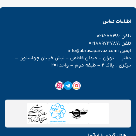
اطلاعات تماس
تلفن :
02157738
تلفن :
02188974787
ایمیل :
info@abrasaparvaz.com
دفتر
تهران – میدان فاطمی - نبش خیابان چهلستون –
مرکزی :
پلاک 2 – طبقه دوم – واحد 201
هتل گردی با ابرآسا