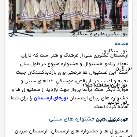
تور کوالالامپور
تور ترکیبی مالزی و سنگاپور
مقدمه
تور سنگاپور
ارمنستان کشوری غنی از فرهنگ و هنر است که دارای
تعداد زیادی فستیوال و جشنواره متنوع در طول سال
تور ژاپن
است. این فستیوال ها فرصتی برای بازدیدکنندگان جهت
تجربه و لذت بردن از رقص، موسیقی، غذاهای سنتی و
تور ژاپن
(مشاهده همه)
موارد دیگر است.ابرآسا پرواز جهت بازدید از فستیوال ها و
جشنواره های زیبای ارمنستان
تورهای ارمنستان
را برای شما
تور توکیو
آماده کرده است.
فستیوال ها و جشنواره های سنتی
تور ترکیبی ژاپن
فستیوال ها و جشنواره های ارمنستان : ارمنستان میزبان
تور روسیه