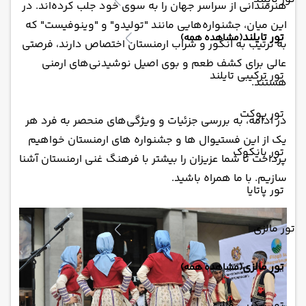
هنرمندانی از سراسر جهان را به سوی خود جلب کرده‌اند. در
این میان، جشنواره‌هایی مانند "تولیدو" و "وینوفیست" که
تور تایلند
(مشاهده همه)
به ترتیب به انگور و شراب ارمنستان اختصاص دارند، فرصتی
عالی برای کشف طعم و بوی اصیل نوشیدنی‌های ارمنی
تور ترکیبی تایلند
هستند.
تور پوکت
در ادامه، به بررسی جزئیات و ویژگی‌های منحصر به فرد هر
یک از این فستیوال ها و جشنواره های ارمنستان خواهیم
تور بانکوک
پرداخت تا شما عزیزان را بیشتر با فرهنگ غنی ارمنستان آشنا
سازیم. با ما همراه باشید.
تور پاتایا
تور مالزی
تور مالزی
(مشاهده همه)
تور ترکیبی مالزی