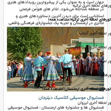
جهان است و به عنوان یکی از پیشروترین رویدادهای هنری
رهای لحظه آخری ترکیه
در منطقه شناخته می‌شود. تئاتر های هو‌من فرصتی
استثنایی است برای دیدن آخرین دستاوردهای هنری و
تورهای لحظه آخری ترکیه
(مشاهده همه)
تئاتری در ارمنستان و تجربه یک جشنواره‌ی فرهنگی واقعی.
ر لحظه آخری آنتالیا
ر لحظه آخری استانبول
ور لحظه آخری کوش آداسی
رهای لحظه آخری ارمنستان
تورهای لحظه آخری ارمنستان
(مشاهده همه)
فستیوال موسیقی کلاسیک دیلیجان
ر لحظه آخری ایروان
فستیوال ها و جشنواره های ارمنستان : فستیوال موسیقی