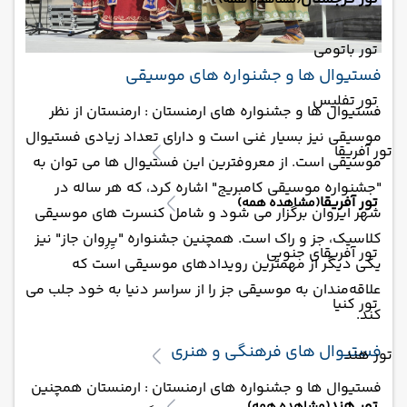
(مشاهده همه)
تور باتومی
فستیوال ها و جشنواره های موسیقی
تور تفلیس
فستیوال ها و جشنواره های ارمنستان : ارمنستان از نظر
موسیقی نیز بسیار غنی است و دارای تعداد زیادی فستیوال
تور آفریقا
موسیقی است. از معروفترین این فستیوال ها می توان به
"جشنواره موسیقی کامبریج" اشاره کرد، که هر ساله در
تور آفریقا
(مشاهده همه)
شهر ایروان برگزار می شود و شامل کنسرت های موسیقی
کلاسیک، جز و راک است. همچنین جشنواره "یِرِوان جاز" نیز
تور آفریقای جنوبی
یکی دیگر از مهمترین رویدادهای موسیقی است که
علاقه‌مندان به موسیقی جز را از سراسر دنیا به خود جلب می
تور کنیا
کند.
فستیوال های فرهنگی و هنری
تور هند
فستیوال ها و جشنواره های ارمنستان : ارمنستان همچنین
تور هند