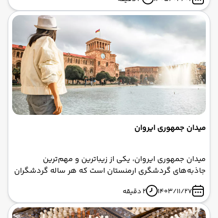
ملی و مذهبی ارمنستان است که هر ساله توسط کلیسای
حواری ارمنی گرامی داشته می‌شود. این روز بزرگداشت
واردان مامیکونیان، سردار بزرگ ارمنی، و ۱۰۳۶ تن از
همرزمانش است که در نبرد آوارایر (Avarayr) در سال ۴۵۱
میلادی در راه دفاع از ایمان مسیحی و هویت ملی ارمنستان
به شهادت رسیدند . این نبرد که به عنوان اولین رویارویی
نظامی جهان مسیحیت در دفاع از ایمان در برابر یک قدرت
غیرمسیحی شناخته می‌شود ، نه تنها یک شکست نظامی،
بلکه یک پیروزی روحانی بزرگ بود که هویت مسیحی ارمنیان
را برای همیشه تثبیت کرد .
میدان جمهوری ایروان
میدان جمهوری ایروان، یکی از زیباترین و مهم‌ترین
جاذبه‌های گردشگری ارمنستان است که هر ساله گردشگران
زیادی را به خود جذب می‌کند. این میدان که به عنوان قلب
1403/11/27
2 دقیقه
تپنده ایروان شناخته می‌شود، مجموعه‌ای از تاریخ، فرهنگ،
هنر و معماری را در خود جای داده است. اگر قصد دارید با
تور ارمنستان به این کشور سفر کنید، بازدید از میدان