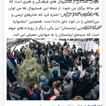
(مشاهده همه)
میزبان تعدادی از فستیوال های فرهنگی و هنری است که
هر ساله برگزار می شود. از جمله این فستیوال ها می توان
تور ترکیبی هندوستان
به "جشنواره تئاتر ایروان" اشاره کرد که تئاترهای ارمنی و
بین‌المللی را در خود جای داده است. همچنین "جشنواره
تور اندونزی
فیلم سینمایی ارمنستان" نیز یکی دیگر از رویدادهای مهم
است که سینمای ارمنستان را به جهانیان معرفی می کند.
تور اندونزی
(مشاهده همه)
تور بالی
تور ارمنستان
تور ارمنستان
(مشاهده همه)
تور ایروان
تور تونس