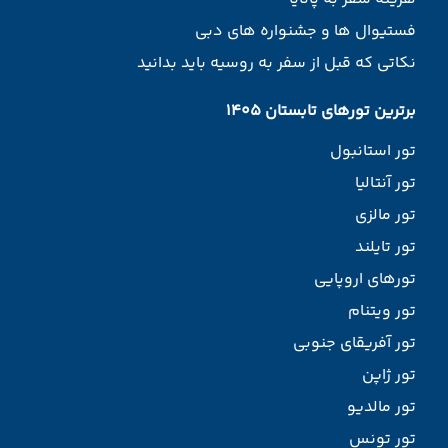
فستیوال ها و جشنواره های دبی
نکاتی که قبل از سفر به روسیه باید بدانید
برترین تورهای تابستان 1405
تور استانبول
تور آنتالیا
تور مالزی
تور تایلند
تورهای اروپایی
تور ویتنام
تور آفریقای جنوبی
تور ژاپن
تور مالدیو
تور تونس