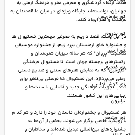
هدف ارتقاء گردشگری و معرفی هنر و فرهنگ ارمنی به
جهانیان، توانسته‌اند جایگاه ویژه‌ای در میان علاقه‌مندان به
تور مارماریس
فرهنگ و هنر ایجاد کنند.
تور بدروم
در این پست، قصد داریم به معرفی مهمترین فستیوال ها
و جشنواره های ارمنستان بپردازیم. از جشنواره موسیقی
تور ازمیر
کلاسیک "یِرِوان" که هر ساله میزبان هنرمندان و
ارکسترهای برجسته جهان است، تا فستیوال فرهنگی
تور فتحیه
"گیومری" که به نمایش هنرهای سنتی و صنایع دستی
ارمنی می‌پردازد، این فستیوال ها فرصتی بی‌نظیر برای
تور کوش آداسی
کسب تجربیات فرهنگی جدید و آشنایی با سنت‌ها و
زیبایی‌های این کشور هستند.
ترابزون
هر فستیوال و جشنواره‌ای داستان خود را دارد و هر کدام
تور چشمه
با رویکرد خاصی برگزار می‌شوند. بعضی از آن‌ها به
جشنواره‌های بین‌المللی تبدیل شده‌اند و مخاطبان و
تور تایلند