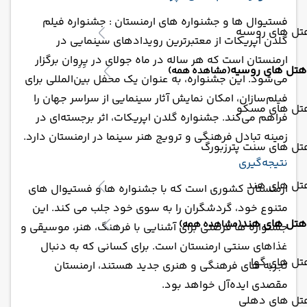
فستیوال ها و جشنواره های ارمنستان : جشنواره فیلم
تل های روسیه
گلدن اپریکات از معتبرترین رویدادهای سینمایی در
ارمنستان است که هر ساله در ماه جولای در یِرِوان برگزار
هتل های روسیه
(مشاهده همه)
می‌شود. این جشنواره، به عنوان یک محفل بین‌المللی برای
فیلم‌سازان، امکان نمایش آثار سینمایی از سراسر جهان را
تل های مسکو
فراهم می‌کند. جشنواره گلدن اپریکات، اثر برجسته‌ای در
زمینه تبادل فرهنگی و ترویج هنر سینما در ارمنستان دارد.
تل های سنت پترزبورگ
نتیجه‌گیری
تل های هند
ارمنستان کشوری است که با جشنواره ها و فستیوال های
متنوع خود، گردشگران را به سوی خود جلب می کند. این
هتل های هند
(مشاهده همه)
جشنواره ها فرصتی برای آشنایی با فرهنگ، هنر، موسیقی و
غذاهای سنتی ارمنستان است. برای کسانی که به دنبال
تل های گوا
تجربه های فرهنگی و هنری جدید هستند، ارمنستان
مقصدی ایده‌آل خواهد بود.
تل های دهلی