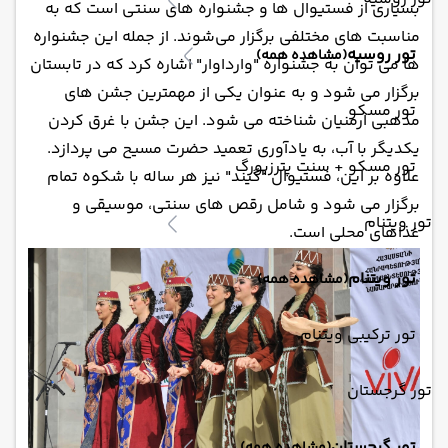
بسیاری از فستیوال ها و جشنواره های سنتی است که به
مناسبت های مختلفی برگزار می‌شوند. از جمله این جشنواره
تور روسیه
(مشاهده همه)
ها می توان به جشنواره "وارداوار" اشاره کرد که در تابستان
برگزار می شود و به عنوان یکی از مهمترین جشن های
تور مسکو
مذهبی ارمنیان شناخته می شود. این جشن با غرق کردن
یکدیگر با آب، به یادآوری تعمید حضرت مسیح می پردازد.
تور مسکو + سنت پترزبورگ
علاوه بر این، فستیوال "گیند" نیز هر ساله با شکوه تمام
برگزار می شود و شامل رقص های سنتی، موسیقی و
تور ویتنام
غذاهای محلی است.
تور ویتنام
(مشاهده همه)
تور ترکیبی ویتنام
تور گرجستان
تور گرجستان