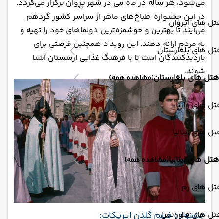
می‌شود، هر ساله در ماه می در شهر یِرِوان برگزار می‌گردد.
در این جشنواره، طباخ‌های ماهر از سراسر کشور گردهم
ل های ایروان
می‌آیند تا بهترین و خوشمزه‌ترین دولماهای خود را تهیه و
به مردم ارائه دهند. این رویداد همچنین فرصتی برای
ل های بلغارستان
بازدیدکنندگان است تا با فرهنگ غذایی ارمنستان آشنا
شوند.
هتل های بلغارستان
(مشاهده همه)
ل های وارنا
ل های ایتالیا
هتل های ایتالیا
(مشاهده همه)
تل های رم
تل های فلورانس
جشنواره فیلم گلدن اپریکات: