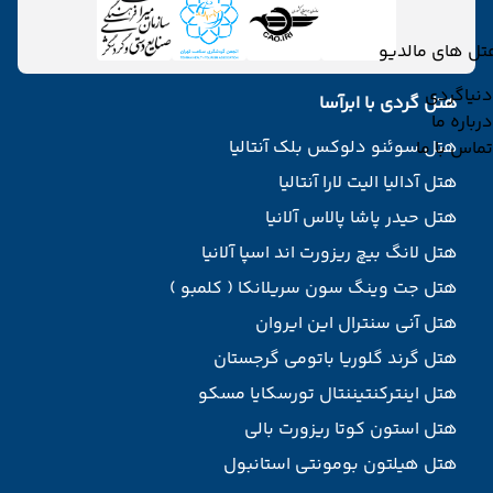
تل های مالدیو
دنیاگردی
هتل گردی با ابرآسا
درباره ما
هتل سوئنو دلوکس بلک آنتالیا
تماس با ما
هتل آدالیا الیت لارا آنتالیا
هتل حیدر پاشا پالاس آلانیا
هتل لانگ بیچ ریزورت اند اسپا آلانیا
هتل جت وینگ سون سریلانکا ( کلمبو )
هتل آنی سنترال این ایروان
هتل گرند گلوریا باتومی گرجستان
هتل اینترکنتیننتال تورسکایا مسکو
هتل استون کوتا ریزورت بالی
هتل هیلتون بومونتی استانبول