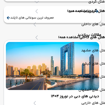
هتل گردی
هتل گردی
تور ارزان قیمت دبی
(مشاهده همه)
معروف ترین سوغاتی های تایلند
تل های داخلی
مقالات پربازدید
هتل های داخلی
(مشاهده همه)
تل های مشهد
تل های کیش
تل های قشم
تل های اصفهان
دیدنی های دبی در نوروز 1404
تل های خارجی