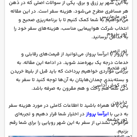
به این شهر پر زرق و برق، یکی از سوالات اصلی که در ذهن
هر مسافری مطرح می‌شود، هزینه سفر است. در این مقاله
تور مارماریس
می‌خواهیم به شما کمک کنیم تا با برنامه‌ریزی صحیح و
انتخاب شرکت هواپیمایی مناسب، هزینه‌های سفر خود را
تور بدروم
به حداقل برسانید.
تور ازمیر
با پرواز با ابرآسا پرواز، می‌توانید از قیمت‌های رقابتی و
خدمات درجه یک بهره‌مند شوید. در ادامه این مقاله، به
تور فتحیه
بررسی مواردی خواهیم پرداخت که باید قبل از بلیط خریدن
و بسته‌بندی چمدان‌هایتان به آن‌ها توجه کنید تا سفر به
تور کوش آداسی
دبی شما هم راحت و هم مقرون به صرفه باشد.
ترابزون
پس با ما همراه باشید تا اطلاعات کاملی در مورد هزینه سفر
به دبی با
ابرآسا پرواز
در اختیار شما قرار دهیم و تجربه‌ای
تور چشمه
فراموش نشدنی از سفر به این شهر رویایی را برای شما رقم
بزنیم.
تور تایلند