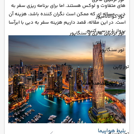
های متفاوت و لوکس هستند. اما برای برنامه ریزی سفر به
دبی، مساله ای که ممکن است نگران کننده باشد، هزینه آن
تور کوالالامپور
است. در این مقاله، قصد داریم هزینه سفر به دبی با ابرآسا
پرواز را بررسی کنیم.
تور ترکیبی مالزی و سنگاپور
تور سنگاپور
تور ژاپن
تور ژاپن
(مشاهده همه)
تور توکیو
تور ترکیبی ژاپن
بلیط هواپیما
تور روسیه