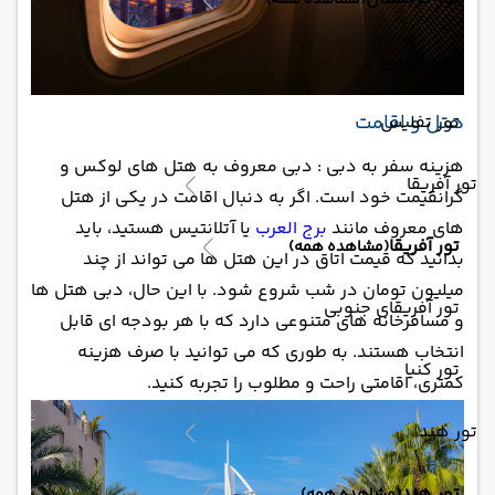
(مشاهده همه)
تور باتومی
هتل و اقامت
تور تفلیس
هزینه سفر به دبی : دبی معروف به هتل های لوکس و
تور آفریقا
گرانقیمت خود است. اگر به دنبال اقامت در یکی از هتل
های معروف مانند
برج العرب
یا آتلانتیس هستید، باید
تور آفریقا
(مشاهده همه)
بدانید که قیمت اتاق در این هتل ها می تواند از چند
میلیون تومان در شب شروع شود. با این حال، دبی هتل ها
تور آفریقای جنوبی
و مسافرخانه های متنوعی دارد که با هر بودجه ای قابل
انتخاب هستند. به طوری که می توانید با صرف هزینه
تور کنیا
کمتری، اقامتی راحت و مطلوب را تجربه کنید.
تور هند
تور هند