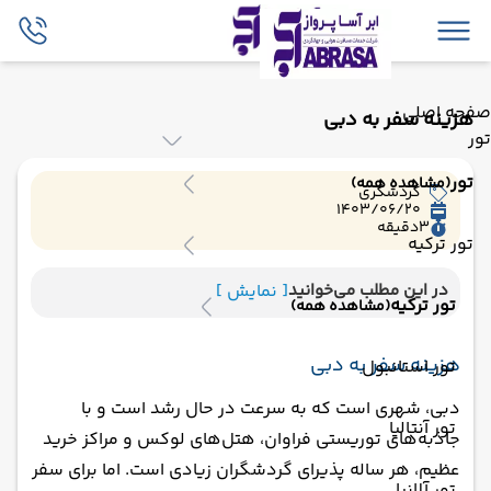
صفحه اصلی
هزینه سفر به دبی
تور
تور
(مشاهده همه)
گردشگری
1403/06/20
3
دقیقه
تور ترکیه
در این مطلب می‌خوانید
[ نمایش ]
تور ترکیه
(مشاهده همه)
هزینه سفر به دبی
تور استانبول
دبی، شهری است که به سرعت در حال رشد است و با
تور آنتالیا
جاذبه‌های توریستی فراوان، هتل‌های لوکس و مراکز خرید
عظیم، هر ساله پذیرای گردشگران زیادی است. اما برای سفر
تور آلانیا