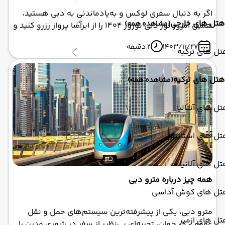
اگر به دنبال سفری لوکس و به‌یادماندنی به دبی هستید،
هتل های خارجی
(مشاهده همه)
همین امروز تور دبی نوروز 1404 را از ابرآسا پرواز رزرو کنید و
تعطیلاتی رویایی را تجربه نمایید.
1403/11/27
2 دقیقه
ل های ترکیه
هتل های ترکیه
(مشاهده همه)
ل های آنتالیا
تل های استانبول
ل های آلانیا
همه چیز درباره مترو دبی
تل های کوش آداسی
مترو دبی، یکی از پیشرفته‌ترین سیستم‌های حمل و نقل
ل های ازمیر
عمومی در جهان، تجربه‌ای بی‌نظیر از سفر در شهری مدرن را