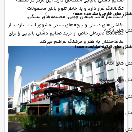
صنایع دستی بالیایی اختصاص دارد. این مرکز در منطقه
تگالالانگ قرار دارد و به خاطر تنوع بالای محصولات
هتل های خارجی
(مشاهده همه)
دست‌ساز مانند مبلمان چوبی، مجسمه‌های سنگی،
نقاشی‌های دستی و پارچه‌های سنتی مشهور است. بازدید از
ل های ترکیه
تگالالانگ تجربه‌ای خاص از خرید صنایع دستی بالیایی را برای
علاقه‌مندان به هنر و فرهنگ فراهم می‌کند.
هتل های ترکیه
(مشاهده همه)
ل های آنتالیا
تل های استانبول
ل های آلانیا
تل های کوش آداسی
ل های ازمیر