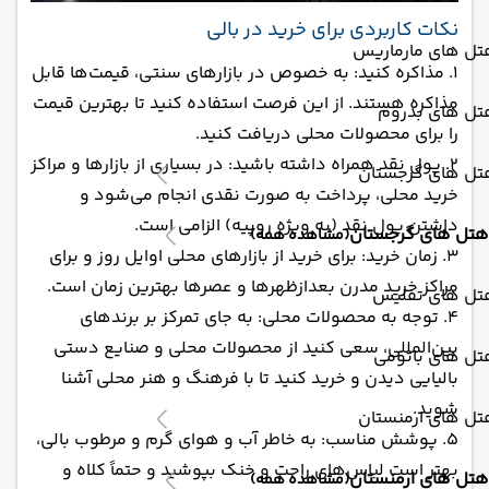
نکات کاربردی برای خرید در بالی
تل های مارماریس
1. مذاکره کنید: به خصوص در بازارهای سنتی، قیمت‌ها قابل
مذاکره هستند. از این فرصت استفاده کنید تا بهترین قیمت
تل های بدروم
را برای محصولات محلی دریافت کنید.
2. پول نقد همراه داشته باشید: در بسیاری از بازارها و مراکز
تل های گرجستان
خرید محلی، پرداخت به صورت نقدی انجام می‌شود و
داشتن پول نقد (به ویژه روپیه) الزامی است.
هتل های گرجستان
(مشاهده همه)
3. زمان خرید: برای خرید از بازارهای محلی اوایل روز و برای
مراکز خرید مدرن بعدازظهرها و عصرها بهترین زمان است.
تل های تفلیس
4. توجه به محصولات محلی: به جای تمرکز بر برندهای
بین‌المللی، سعی کنید از محصولات محلی و صنایع دستی
تل های باتومی
بالیایی دیدن و خرید کنید تا با فرهنگ و هنر محلی آشنا
شوید.
تل های ارمنستان
5. پوشش مناسب: به خاطر آب و هوای گرم و مرطوب بالی،
بهتر است لباس‌های راحت و خنک بپوشید و حتماً کلاه و
هتل های ارمنستان
(مشاهده همه)