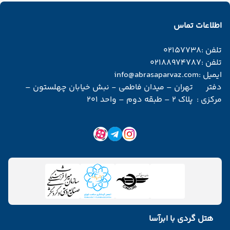
اطلاعات تماس
تلفن :
02157738
تلفن :
02188974787
ایمیل :
info@abrasaparvaz.com
دفتر
تهران – میدان فاطمی - نبش خیابان چهلستون –
مرکزی :
پلاک 2 – طبقه دوم – واحد 201
هتل گردی با ابرآسا