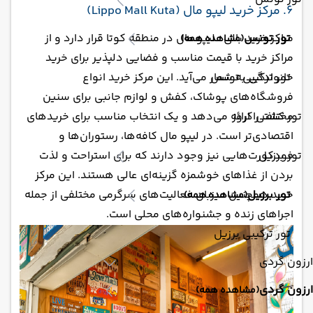
6. مرکز خرید لیپو مال (Lippo Mall Kuta)
تور تونس
مراکز خرید بالی : لیپو مال در منطقه کوتا قرار دارد و از
(مشاهده همه)
مراکز خرید با قیمت مناسب و فضایی دلپذیر برای خرید
تور ترکیبی تونس
خانوادگی به شمار می‌آید. این مرکز خرید انواع
فروشگاه‌های پوشاک، کفش و لوازم جانبی برای سنین
تور کشتی کروز
مختلف را ارائه می‌دهد و یک انتخاب مناسب برای خریدهای
اقتصادی‌تر است. در لیپو مال کافه‌ها، رستوران‌ها و
تور برزیل
فودکورت‌هایی نیز وجود دارند که برای استراحت و لذت
بردن از غذاهای خوشمزه گزینه‌ای عالی هستند. این مرکز
تور برزیل
خرید همچنین میزبان فعالیت‌های سرگرمی مختلفی از جمله
(مشاهده همه)
اجراهای زنده و جشنواره‌های محلی است.
تور ترکیبی برزیل
ارزون گردی
ارزون گردی
(مشاهده همه)