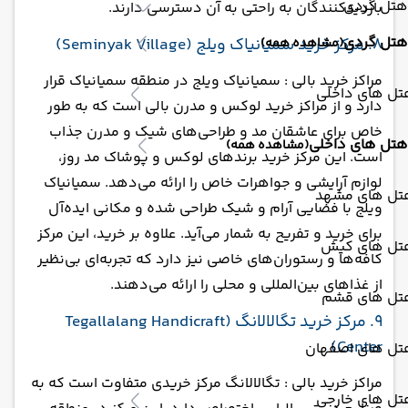
هتل گردی
بازدیدکنندگان به راحتی به آن دسترسی دارند.
هتل گردی
8. مرکز خرید سمیانیاک ویلج (Seminyak Village)
(مشاهده همه)
مراکز خرید بالی : سمیانیاک ویلج در منطقه سمیانیاک قرار
تل های داخلی
دارد و از مراکز خرید لوکس و مدرن بالی است که به طور
خاص برای عاشقان مد و طراحی‌های شیک و مدرن جذاب
هتل های داخلی
(مشاهده همه)
است. این مرکز خرید برندهای لوکس و پوشاک مد روز،
لوازم آرایشی و جواهرات خاص را ارائه می‌دهد. سمیانیاک
تل های مشهد
ویلج با فضایی آرام و شیک طراحی شده و مکانی ایده‌آل
برای خرید و تفریح به شمار می‌آید. علاوه بر خرید، این مرکز
تل های کیش
کافه‌ها و رستوران‌های خاصی نیز دارد که تجربه‌ای بی‌نظیر
از غذاهای بین‌المللی و محلی را ارائه می‌دهند.
تل های قشم
9. مرکز خرید تگالالانگ (Tegallalang Handicraft
Center)
تل های اصفهان
مراکز خرید بالی : تگالالانگ مرکز خریدی متفاوت است که به
تل های خارجی