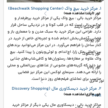
1. مرکز خرید بیچ واک (Beachwalk Shopping Center)
تور تایلند
(مشاهده همه)
مراکز خرید بالی : بیچ واک یکی از مراکز خرید پرطرفدار و
لوکس بالی است که در قلب کوتا و در نزدیکی ساحل قرار
تور ترکیبی تایلند
دارد. طراحی این مرکز خرید به سبک مدرن و با معماری باز و
فضایی آرامش‌بخش انجام شده و تجربه‌ای خاص از خرید در
تور پوکت
کنار ساحل را فراهم می‌آورد. در این مرکز می‌توانید برندهای
بین‌المللی مثل زارا، اچ‌اندام، و لوئی‌ویتون را پیدا کنید. بیچ
تور بانکوک
واک علاوه بر مغازه‌ها، رستوران‌ها و کافی‌شاپ‌های جذابی
نیز دارد که گزینه‌های متنوعی از غذاهای بین‌المللی و محلی
تور پاتایا
را ارائه می‌دهند. سینمای لوکس این مرکز نیز فضایی
مناسب برای تماشای فیلم‌های روز دنیا است.
تور مالزی
2. مرکز خرید دیسکاوری مال (Discovery Shopping
تور مالزی
(مشاهده همه)
Mall)
مراکز خرید بالی : دیسکاوری مال یکی دیگر از مراکز خرید
تور ترکیبی مالزی