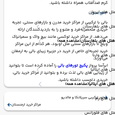
کرم ضدآفتاب همراه داشته باشید.
ل های ایروان
جمع‌بندی
بالی با ترکیبی از مراکز خرید مدرن و بازارهای سنتی، تجربه
ل های بلغارستان
خریدی منحصربه‌فرد و متنوع را به بازدیدکنندگان ارائه
می‌دهد. از مراکز خرید لوکسی مانند بیچ واک و سمیانیاک
هتل های بلغارستان
(مشاهده همه)
ویلج تا بازارهای سنتی مثل اوبود، هر کدام از این مراکز
خرید تجربه‌ای خاص از خرید در جزیره زیبای بالی به ارمغان
ل های وارنا
می‌آورند.
ابرآسا پرواز
پکیج تورهای بالی
را آماده کرده است تا بتوانید
ل های ایتالیا
از زیبایی های بالی لذت برده و بتوانید از مراکز خرید بالی،
خریدی دلچسب داشته باشید.
هتل های ایتالیا
(مشاهده همه)
تور ترکیبی سریلانکا و مالدیو
تل های رم
مراکز خرید ارمنستان
تل های فلورانس