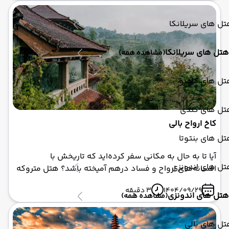
که امواج خروشان با صدای غرش خود، داستان‌های کهن را
زمزمه می‌کنند.
ل های سریلانکا
هتل های سریلانکا
(مشاهده همه)
تل های کلمبو
تل های کندی
کاخ ارواح بالی
ل های بنتوتا
آیا تا به حال به مکانی سفر کرده‌اید که تاریخش با
تل های اندونزی
افسانه‌های ارواح و فساد درهم آمیخته باشد؟ هتل متروکه
بدوگول تامان یا همان کاخ ارواح بالی (Ghost Palace Bali)،
1404/09/29
3 دقیقه
یکی از مرموزترین جاذبه‌های گردشگری بالی است که
هتل های اندونزی
(مشاهده همه)
گردشگران ماجراجو را به خود می‌خواند. این هتل نیمه‌کاره
در دل کوهستان‌های سرسبز بدوگول، با دیوارهای پوشیده
ل های بالی