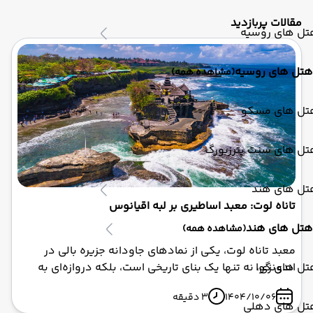
مقالات پربازدید
تل های روسیه
هتل های روسیه
(مشاهده همه)
تل های مسکو
تل های سنت پترزبورگ
تل های هند
تاناه لوت: معبد اساطیری بر لبه اقیانوس
هتل های هند
(مشاهده همه)
معبد تاناه لوت، یکی از نمادهای جاودانه جزیره بالی در
تل های گوا
اندونزی، نه تنها یک بنای تاریخی است، بلکه دروازه‌ای به
دنیای اساطیری هندوها محسوب می‌شود. تصور کنید بر
1404/10/06
3 دقیقه
روی صخره‌ای بلند در میان اقیانوس هند ایستاده‌اید، جایی
تل های دهلی