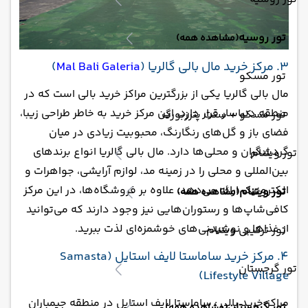
تور روسیه
(مشاهده همه)
3. مرکز خرید مال بالی گالریا (
Mal Bali Galeria
)
تور مسکو
مال بالی گالریا یکی از بزرگترین مراکز خرید بالی است که در
منطقه دنباسار قرار دارد. این مرکز خرید به خاطر طراحی زیبا،
تور مسکو + سنت پترزبورگ
فضای باز و گل‌های رنگارنگ، محبوبیت زیادی در میان
گردشگران و محلی‌ها دارد. مال بالی گالریا انواع برندهای
تور ویتنام
بین‌المللی و محلی را در زمینه مد، لوازم آرایشی، جواهرات و
الکترونیک ارائه می‌دهد. علاوه بر فروشگاه‌ها، در این مرکز
تور ویتنام
(مشاهده همه)
کافی‌شاپ‌ها و رستوران‌هایی نیز وجود دارند که می‌توانید
از غذاها و نوشیدنی‌های خوشمزه‌ای لذت ببرید.
تور ترکیبی ویتنام
4. مرکز خرید ساماستا لایف استایل (Samasta
تور گرجستان
Lifestyle Village)
مراکز خرید بالی : ساماستا لایف استایل در منطقه جیمباران
تور گرجستان