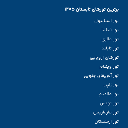
برترین تورهای تابستان 1405
تور استانبول
تور آنتالیا
تور مالزی
تور تایلند
تورهای اروپایی
تور ویتنام
تور آفریقای جنوبی
تور ژاپن
تور مالدیو
تور تونس
تور مارماریس
تور ارمنستان