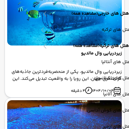
کامل به بررسی قوانین عجیب و غریب این کشور می‌پردازیم
تا بتوانید سفری بدون استرس و کاملاً لذت‌بخش داشته
هتل های خارجی
(مشاهده همه)
باشید.
ل های ترکیه
هتل های ترکیه
(مشاهده همه)
زیردریایی وال مالدیو
ل های آنتالیا
زیردریایی وال مالدیو، یکی از منحصربه‌فردترین جاذبه‌های
تل های استانبول
گردشگری جهان، این رویا را به واقعیت تبدیل می‌کند. این
زیردریایی پیشرفته، که به عنوان عمیق‌ترین زیردریایی
1404/10/04
4 دقیقه
مسافری جهان شناخته می‌شود، شما را به عمقی بیش از ۴۰
ل های آلانیا
متر در اقیانوس هند می‌برد تا با چشمان خود شاهد رقص
ماهی‌های رنگارنگ، مرجان‌های زنده و حتی نهنگ‌های
تل های کوش آداسی
باشکوه باشید.
ل های ازمیر