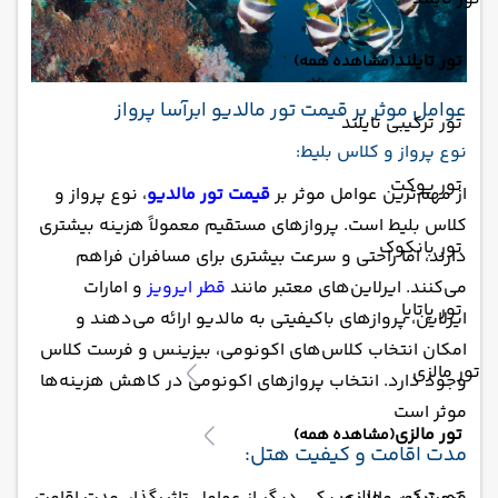
تور تایلند
(مشاهده همه)
عوامل موثر بر قیمت تور مالدیو ابرآسا پرواز
تور ترکیبی تایلند
نوع پرواز و کلاس بلیط:
تور پوکت
از مهم‌ترین عوامل موثر بر
قیمت تور مالدیو
، نوع پرواز و
کلاس بلیط است. پروازهای مستقیم معمولاً هزینه بیشتری
تور بانکوک
دارند، اما راحتی و سرعت بیشتری برای مسافران فراهم
می‌کنند. ایرلاین‌های معتبر مانند
قطر ایرویز
و امارات
تور پاتایا
ایرلاین، پروازهای باکیفیتی به مالدیو ارائه می‌دهند و
امکان انتخاب کلاس‌های اکونومی، بیزینس و فرست کلاس
تور مالزی
وجود دارد. انتخاب پروازهای اکونومی در کاهش هزینه‌ها
موثر است​
تور مالزی
(مشاهده همه)
مدت اقامت و کیفیت هتل:
تور ترکیبی مالزی