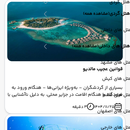
هتل گردی
هتل گردی
(مشاهده همه)
تل های داخلی
هتل های داخلی
(مشاهده همه)
تل های مشهد
قوانین عجیب مالدیو
تل های کیش
بسیاری از گردشگران – به‌ویژه ایرانی‌ها – هنگام ورود به
فرودگاه یا هنگام اقامت در جزایر محلی، به دلیل ناآشنایی با
تل های قشم
این قوانین، با مشکلات جدی از جمله ضبط وسایل،
1404/11/25
3 دقیقه
جریمه‌های سنگین یا حتی اخراج از کشور مواجه می‌شوند. در
تل های اصفهان
این مقاله (بر اساس آخرین اطلاعات رسمی تا فوریه ۲۰۲۶ از
منابع معتبر مانند وزارت گردشگری مالدیو، وزارت امور خارجه
تل های خارجی
آمریکا، FCDO بریتانیا و تجربیات واقعی مسافران)، به طور