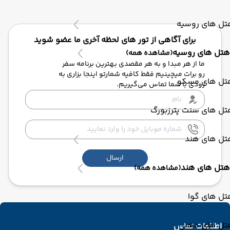
تل های روسیه
برای آگاهی از تور های لحظه آخری ما عضو شوید
هتل های روسیه
(مشاهده همه)
ما از هر مبدا و به هر مقصدی بهترین برنامه سفر
رو برات میچینیم فقط کافیه شمارتو اینجا بزاری به
تل های مسکو
زودی با شما تماس می‌گیریم.
تل های سنت پترزبورگ
تل های هند
ارسال
هتل های هند
(مشاهده همه)
تل های گوا
تل های دهلی
اطلاعات تماس