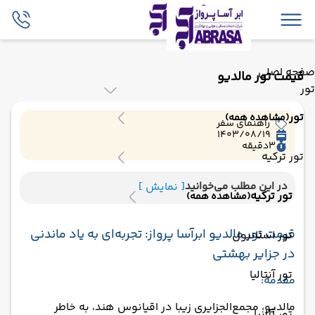
صفحه اصلی
قیمت تور مالدیو
تور
تور
(مشاهده همه)
راهنمای سفر
1403/08/19
3
دقیقه
تور ترکیه
در این مطلب می‌خوانید
[ نمایش ]
تور ترکیه
(مشاهده همه)
قیمت تور مالدیو ابرآسا پرواز: تجربه‌ای به یاد ماندنی
تور استانبول
در جزایر بهشتی
تور آنتالیا
مقدمه:
مالدیو، مجمع‌الجزایری زیبا در اقیانوس هند، به خاطر
تور آلانیا