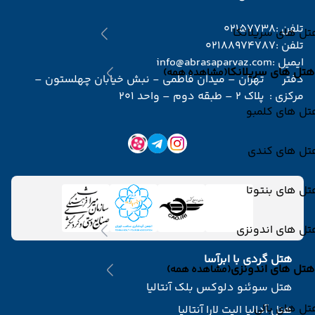
تلفن :
02157738
ل های سریلانکا
تلفن :
02188974787
ایمیل :
info@abrasaparvaz.com
هتل های سریلانکا
(مشاهده همه)
دفتر
تهران – میدان فاطمی - نبش خیابان چهلستون –
مرکزی :
پلاک 2 – طبقه دوم – واحد 201
تل های کلمبو
تل های کندی
ل های بنتوتا
تل های اندونزی
هتل گردی با ابرآسا
هتل های اندونزی
(مشاهده همه)
هتل سوئنو دلوکس بلک آنتالیا
ل های بالی
هتل آدالیا الیت لارا آنتالیا