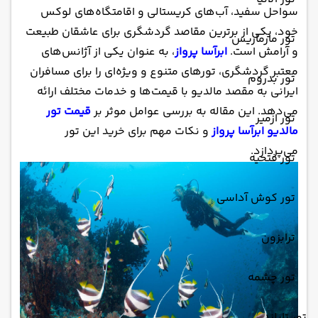
سواحل سفید، آب‌های کریستالی و اقامتگاه‌های لوکس
خود، یکی از برترین مقاصد گردشگری برای عاشقان طبیعت
تور مارماریس
و آرامش است.
ابرآسا پرواز
، به عنوان یکی از آژانس‌های
معتبر گردشگری، تورهای متنوع و ویژه‌ای را برای مسافران
تور بدروم
ایرانی به مقصد مالدیو با قیمت‌ها و خدمات مختلف ارائه
می‌دهد. این مقاله به بررسی عوامل موثر بر
قیمت تور
تور ازمیر
مالدیو ابرآسا پرواز
و نکات مهم برای خرید این تور
می‌پردازد.
تور فتحیه
تور کوش آداسی
ترابزون
تور چشمه
تور تایلند