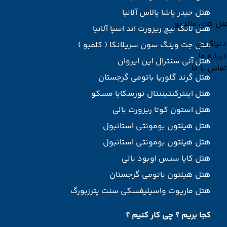
هتل حیدر پاشا پالاس آلانیا
تل های مالدیو
هتل لانگ بیچ ریزورت اند اسپا آلانیا
دنیاگردی
هتل جت وینگ سون سریلانکا ( کلمبو )
درباره ما
هتل آنی سنترال این ایروان
تماس با ما
هتل گرند گلوریا باتومی گرجستان
هتل اینترکنتیننتال تورسکایا مسکو
هتل استون کوتا ریزورت بالی
هتل هیلتون بومونتی استانبول
هتل هیلتون بومونتی استانبول
هتل کاپا سنس اوبود بالی
هتل هیلتون باتومی گرجستان
هتل ماریوت واسیلیفسکی سنت پترزبورگ
کجا بریم ؟ چی کار کنیم ؟