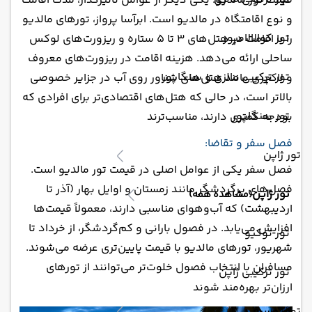
قیمت تور مالدیو: یکی دیگر از عوامل تاثیرگذار، مدت اقامت
و نوع اقامتگاه در مالدیو است. ابرآسا پرواز، تورهای مالدیو
تور کوالالامپور
را با اقامت در هتل‌های 3 تا 5 ستاره و ریزورت‌های لوکس
ساحلی ارائه می‌دهد. هزینه اقامت در ریزورت‌های معروف
تور ترکیبی مالزی و سنگاپور
و لاکچری مانند هتل‌های شناور روی آب در جزایر خصوصی
بالاتر است، در حالی که هتل‌های اقتصادی‌تر برای افرادی که
تور سنگاپور
بودجه کمتری دارند، مناسب‌ترند​
فصل سفر و تقاضا:
تور ژاپن
فصل سفر یکی از عوامل اصلی در قیمت تور مالدیو است.
فصل‌های پرگردشگر مانند زمستان و اوایل بهار (آذر تا
تور ژاپن
(مشاهده همه)
اردیبهشت) که آب‌وهوای مناسبی دارند، معمولاً قیمت‌ها
افزایش می‌یابد. در فصول بارانی و کم‌گردشگر، از خرداد تا
تور توکیو
شهریور، تورهای مالدیو با قیمت پایین‌تری عرضه می‌شوند.
مسافران با انتخاب فصول خلوت‌تر می‌توانند از تورهای
تور ترکیبی ژاپن
ارزان‌تر بهره‌مند شوند​
تور روسیه