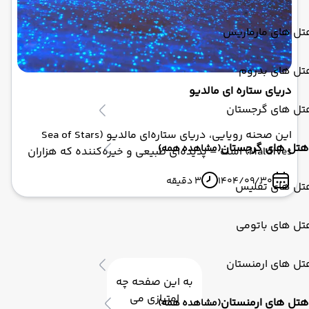
تل های مارماریس
تل های بدروم
دریای ستاره‌ ای مالدیو
تل های گرجستان
این صحنه رویایی، دریای ستاره‌ای مالدیو (Sea of Stars
هتل های گرجستان
(مشاهده همه)
Maldives) است – پدیده‌ای طبیعی و خیره‌کننده که هزاران
گردشگر را هر سال به جزایر مالدیو می‌کشاند. انگار وارد
1404/09/30
3 دقیقه
دنیای فیلم آواتار شده‌اید، اما این بار واقعی! اگر به دنبال
تل های تفلیس
تجربه‌ای منحصربه‌فرد و رمانتیک هستید، تور مالدیو ابرآسا
پرواز با پکیج‌های لوکس و ارزان، شما را مستقیم به قلب این
تل های باتومی
جادو می‌برد.
تل های ارمنستان
به این صفحه چه
امتیازی می
هتل های ارمنستان
(مشاهده همه)