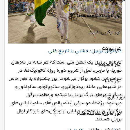
تور تایلند
(مشاهده همه)
تور ترکیبی تایلند
تور پوکت
کارناوال برزیل: جشنی با تاریخ غنی
کارناوال برزیل یک جشن ملی است که هر ساله در ماه‌های
تور بانکوک
فوریه یا مارس، قبل از شروع دوره روزه کاتولیک‌ها، در
سراسر این کشور برگزار می‌شود. این جشنواره به طور خاص
تور پاتایا
در شهرهایی مانند ریودوژانیرو، سائوپائولو، سالوادور و
دیگر شهرهای بزرگ برزیل با شکوه و عظمت برگزار
تور مالزی
می‌شود. رژه‌ها، موسیقی زنده، رقص‌های سامبا، لباس‌های
رنگارنگ و برنامه‌های خیابانی از ویژگی‌های بارز کارناوال
تور مالزی
(مشاهده همه)
برزیل هستند.
تور ترکیبی مالزی