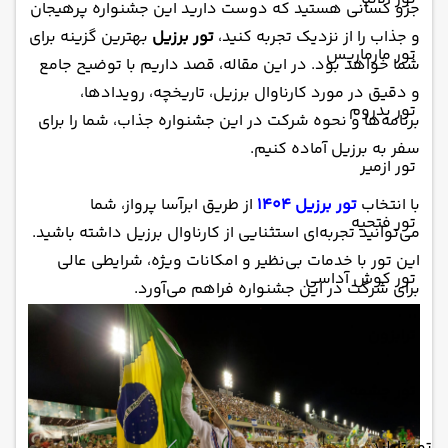
جزو کسانی هستید که دوست دارید این جشنواره پرهیجان
و جذاب را از نزدیک تجربه کنید،
تور برزیل
بهترین گزینه برای
تور مارماریس
شما خواهد بود. در این مقاله، قصد داریم با توضیح جامع
و دقیق در مورد کارناوال برزیل، تاریخچه، رویدادها،
تور بدروم
برنامه‌ها و نحوه شرکت در این جشنواره جذاب، شما را برای
سفر به برزیل آماده کنیم.
تور ازمیر
با انتخاب
تور برزیل 1404
از طریق ابرآسا پرواز، شما
تور فتحیه
می‌توانید تجربه‌ای استثنایی از کارناوال برزیل داشته باشید.
این تور با خدمات بی‌نظیر و امکانات ویژه، شرایطی عالی
تور کوش آداسی
برای شرکت در این جشنواره فراهم می‌آورد.
ترابزون
تور چشمه
تور تایلند