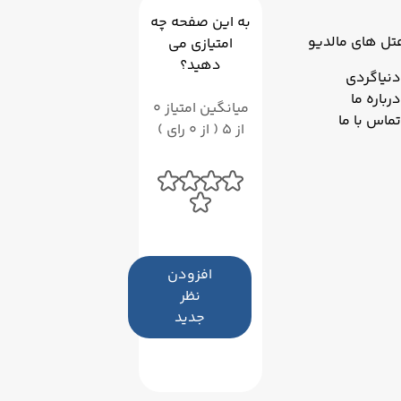
به این صفحه چه
تل های مالدیو
امتیازی می
دهید؟
دنیاگردی
درباره ما
میانگین امتیاز 0
تماس با ما
از 5 ( از 0 رای )
افزودن
نظر
جدید