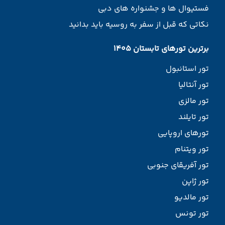
فستیوال ها و جشنواره های دبی
نکاتی که قبل از سفر به روسیه باید بدانید
برترین تورهای تابستان 1405
تور استانبول
تور آنتالیا
تور مالزی
تور تایلند
تورهای اروپایی
تور ویتنام
تور آفریقای جنوبی
تور ژاپن
تور مالدیو
تور تونس