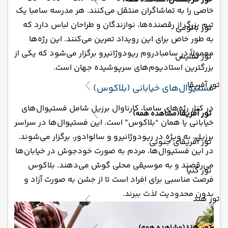
(مشاهده همه)
خاصی را به تماشاگران منتقل می‌کنند. هر مدرسه سامبا یک
تیم بزرگ از رقصنده‌ها، نوازندگان و طراحان لباس دارد که
تور باتومی
به طور خاص برای این رویداد تمرین می‌کنند. این رژه‌ها
معمولاً در سامبادروم ریودوژانیرو برگزار می‌شود که یکی از
تور تفلیس
بزرگترین استادیوم‌های سرپوشیده جهان است.
تور آفریقا
فستیوال‌های خیابانی (بلاکوس)
در کنار رژه‌های سامبا، کارناوال برزیل شامل فستیوال‌های
تور آفریقا
(مشاهده همه)
خیابانی یا همان “بلاکوس” است. این فستیوال‌ها در سراسر
برزیل، به ویژه در ریودوژانیرو و سالوادور، برگزار می‌شوند.
تور آفریقای جنوبی
در این فستیوال‌ها، مردم به صورت خودجوش در خیابان‌ها
می‌رقصند و به موسیقی محلی گوش می‌دهند. بلاکوس
تور کنیا
فرصت مناسبی برای افراد است تا از جشن به صورت آزاد و
بدون محدودیت لذت ببرند.
تور هند
تور هند