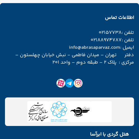
اطلاعات تماس
تلفن :
02157738
تلفن :
02188974787
ایمیل :
info@abrasaparvaz.com
دفتر
تهران – میدان فاطمی - نبش خیابان چهلستون –
مرکزی :
پلاک 2 – طبقه دوم – واحد 201
هتل گردی با ابرآسا