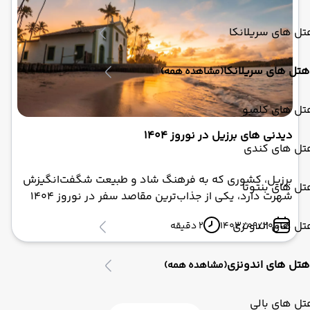
برزیل با ابرآسا پرواز، بهترین راه‌های تجربه این بهشت
گرمسیری را بررسی خواهیم کرد.
ل های سریلانکا
هتل های سریلانکا
(مشاهده همه)
تل های کلمبو
دیدنی های برزیل در نوروز 1404
تل های کندی
برزیل، کشوری که به فرهنگ شاد و طبیعت شگفت‌انگیزش
ل های بنتوتا
شهرت دارد، یکی از جذاب‌ترین مقاصد سفر در نوروز 1404
است. این کشور پهناور با تنوع فوق‌العاده در مناظر طبیعی،
تل های اندونزی
1403/09/20
2 دقیقه
جشن‌های رنگارنگ و غذاهای خوشمزه، گردشگران را از
سراسر دنیا جذب می‌کند. اگر به دنبال سفری
فراموش‌نشدنی هستید، تور برزیل با ابرآسا پرواز انتخابی
هتل های اندونزی
(مشاهده همه)
بی‌نظیر خواهد بود.
ل های بالی