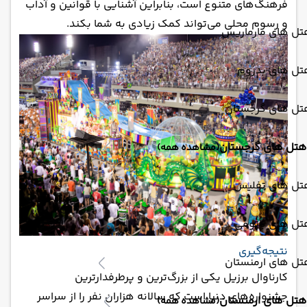
فرهنگ‌های متنوع است، بنابراین آشنایی با قوانین و آداب
و رسوم محلی می‌تواند کمک زیادی به شما بکند.
تل های مارماریس
تل های بدروم
تل های گرجستان
هتل های گرجستان
(مشاهده همه)
تل های تفلیس
تل های باتومی
نتیجه‌گیری
تل های ارمنستان
کارناوال برزیل یکی از بزرگ‌ترین و پرطرفدارترین
جشنواره‌های دنیا است که سالانه هزاران نفر را از سراسر
هتل های ارمنستان
(مشاهده همه)