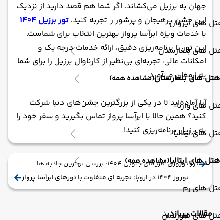
جهان به برزیل می‌کشاند. اگر شما هم قصد دارید از نزدیک
این جشن پرهیجان و پرشور را تجربه کنید،
تور برزیل 1404
ل های ایروان
با خدمات ویژه ابرآسا پرواز بهترین انتخاب برای شماست.
این تور با برنامه‌ریزی دقیق، ارائه خدمات درجه یک و
ل های بلغارستان
امکانات عالی، تجربه‌ای بی‌نظیر از کارناوال برزیل را برای شما
به ارمغان می‌آورد.
هتل های بلغارستان
(مشاهده همه)
آیا آماده‌اید تا در یکی از بزرگترین جشن‌های دنیا شرکت
ل های وارنا
کنید؟ همین حالا با ابرآسا پرواز تماس بگیرید و سفر خود را
به برزیل برنامه‌ریزی کنید!
ل های ایتالیا
هتل های ایتالیا
(مشاهده همه)
تور نوروزی آفریقای جنوبی 1404: بررسی بهترین جاذبه ها
نوروز 1404 در اروپا: تجربه ای متفاوت با تورهای ابرآسا پرواز
تل های رم
مقالات پربازدید
تل های فلورانس