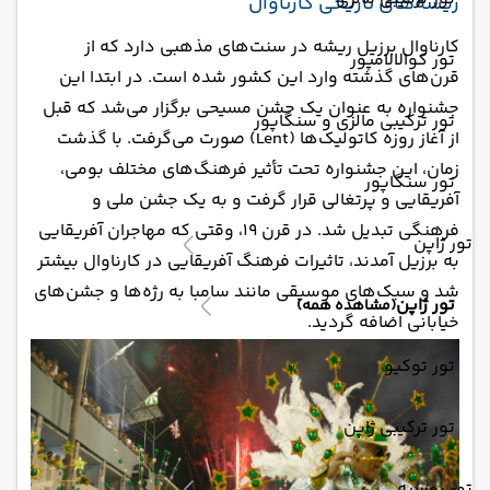
ریشه‌های تاریخی کارناوال
کارناوال برزیل ریشه در سنت‌های مذهبی دارد که از
تور کوالالامپور
قرن‌های گذشته وارد این کشور شده است. در ابتدا این
جشنواره به عنوان یک جشن مسیحی برگزار می‌شد که قبل
تور ترکیبی مالزی و سنگاپور
از آغاز روزه کاتولیک‌ها (Lent) صورت می‌گرفت. با گذشت
زمان، این جشنواره تحت تأثیر فرهنگ‌های مختلف بومی،
تور سنگاپور
آفریقایی و پرتغالی قرار گرفت و به یک جشن ملی و
فرهنگی تبدیل شد. در قرن ۱۹، وقتی که مهاجران آفریقایی
تور ژاپن
به برزیل آمدند، تاثیرات فرهنگ آفریقایی در کارناوال بیشتر
شد و سبک‌های موسیقی مانند سامبا به رژه‌ها و جشن‌های
تور ژاپن
(مشاهده همه)
خیابانی اضافه گردید.
تور توکیو
تور ترکیبی ژاپن
تور روسیه