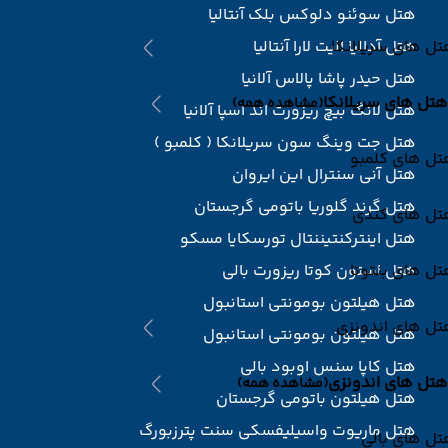
هتل سوئنو دلوکس بلک آنتالیا
ل های سریلانکا
هتل آدالیا الیت لارا آنتالیا
هتل حیدر پاشا پالاس آلانیا
هتل های سریلانکا
(مشاهده همه)
هتل لانگ بیچ ریزورت اند اسپا آلانیا
هتل جت وینگ سون سریلانکا ( کلمبو )
تل های کلمبو
هتل آنی سنترال این ایروان
هتل گرند گلوریا باتومی گرجستان
تل های کندی
هتل اینترکنتیننتال تورسکایا مسکو
ل های بنتوتا
هتل استون کوتا ریزورت بالی
هتل هیلتون بومونتی استانبول
تل های اندونزی
هتل هیلتون بومونتی استانبول
هتل کاپا سنس اوبود بالی
هتل های اندونزی
(مشاهده همه)
هتل هیلتون باتومی گرجستان
هتل ماریوت واسیلیفسکی سنت پترزبورگ
ل های بالی