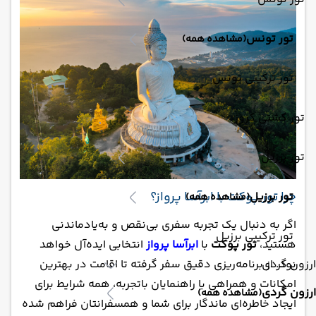
تور تونس
(مشاهده همه)
تور ترکیبی تونس
تور کشتی کروز
تور برزیل
چرا تور پوکت با ابرآسا پرواز؟
تور برزیل
(مشاهده همه)
اگر به دنبال یک تجربه سفری بی‌نقص و به‌یادماندنی
تور ترکیبی برزیل
هستید،
تور پوکت
با
ابرآسا پرواز
انتخابی ایده‌آل خواهد
ارزون گردی
بود. از برنامه‌ریزی دقیق سفر گرفته تا اقامت در بهترین
امکانات و همراهی با راهنمایان باتجربه، همه شرایط برای
ارزون گردی
(مشاهده همه)
ایجاد خاطره‌ای ماندگار برای شما و همسفرانتان فراهم شده