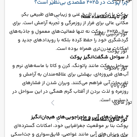
چرا پوکت در 2025 مقصدی بی‌نظیر است؟
پوکت با ترکیبی از تاریخ غنی و زیبایی‌های طبیعی بکر،
تور تایلند
(مشاهده همه)
مکانی عالی برای فرار از روزمرگی و تجربه آرامش است. برای
سال 2025 ، پوکت نه تنها فعالیت‌های معمول و جاذبه‌های
تور ترکیبی تایلند
گردشگری خود را حفظ کرده بلکه با رویدادهای جدید و
امکانات مدرن‌تری همراه بوده است.
تور پوکت
1. سواحل شگفت‌انگیز پوکت
سواحل پوکت مانند پاتونگ، کرن و کاتا با ماسه‌های نرم و
تور بانکوک
آب‌های فیروزه‌ای، بهشتی برای علاقه‌مندان به آرامش و
تفریحات آبی فراهم می‌کنند. ویران شدن از فشارهای
تور پاتایا
روزمره و لذت بردن از آفتاب گرم همگی در این سواحل در
دسترس است.
تور مالزی
2. فعالیت‌های آبی و ماجراجویی‌های هیجان‌انگیز
تور مالزی
(مشاهده همه)
پوکت بنا بر موقعیت جغرافیایی خود، امکانات گسترده‌ای
برای ورزش‌های آبی مانند غواصی، قایق‌سواری و جت‌اسکی
تور ترکیبی مالزی