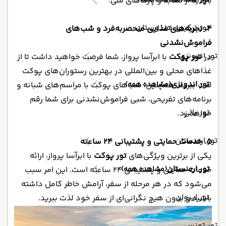
(مشاهده همه)
بازدید از معابد و پارک‌های ملی.
تور ترکیبی هندوستان
4. تجربه‌های غذایی منحصربه‌فرد و شب‌های
فراموش‌نشدنی
تور اندونزی
در
تور پوکت
با ابرآسا پرواز، شما فرصت خواهید داشت تا از
غذاهای محلی و بین‌المللی در بهترین رستوران‌های پوکت
تور اندونزی
(مشاهده همه)
لذت ببرید. همچنین، شب‌های پوکت با مراسم‌های شبانه و
برنامه‌های تفریحی، شبی فراموش‌نشدنی برای شما رقم
تور بالی
خواهد زد.
تور ارمنستان
5. خدمات حمایتی و پشتیبانی 24 ساعته
یکی از برترین ویژگی‌های
تور پوکت
با ابرآسا پرواز، ارائه
تور ارمنستان
(مشاهده همه)
خدمات حمایتی و پشتیبانی 24 ساعته است. این امر سبب
می‌شود که در هر مرحله از سفر، آرامش خاطر کامل داشته
تور ایروان
باشید و بدون هیچ نگرانی‌ای از سفر خود لذت ببرید.
تور تونس