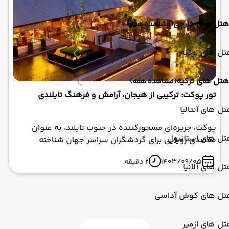
هتل های خارجی
(مشاهده همه)
ل های ترکیه
هتل های ترکیه
(مشاهده همه)
تور پوکت: ترکیبی از هیجان، آرامش و فرهنگ تایلندی
ل های آنتالیا
پوکت، جزیره‌ای مسحورکننده در جنوب تایلند، به عنوان
تل های استانبول
مقصدی رویایی برای گردشگران سراسر جهان شناخته
می‌شود. این جزیره با سواحل شنی طلایی، آب‌های نیلگون و
1403/09/05
2 دقیقه
فرهنگ غنی خود، تجربه‌ای بی‌نظیر از ترکیب هیجان و آرامش
ل های آلانیا
را ارائه می‌دهد. اگر شما هم با تور پوکت از شرکت ابرآسا
پرواز به این بهشت سفر کنید، مطمئن باشید که خاطراتی
تل های کوش آداسی
فراموش‌نشدنی را با خود به ارمغان خواهید برد.
ل های ازمیر