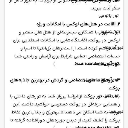
(مشاهده همه)
شما را قادر می‌سازد بدون نگرانی از جزئیات، به طور کامل از
سفر لذت ببرید.
تور باتومی
2. اقامت در هتل‌های لوکس با امکانات ویژه
تور تفلیس
ابرآسا پرواز با همکاری مجموعه‌ای از هتل‌های معتبر و
لوکس در پوکت، اقامتگاه‌هایی با امکانات استثنایی برای
تور آفریقا
شما فراهم کرده است. از استخرهای بی‌انتها تا اسپا و
خدمات اختصاصی، تمامی شرایط برای آرامش و راحتی شما
تور آفریقا
فراهم است.
(مشاهده همه)
تور آفریقای جنوبی
3. تورهای داخلی اختصاصی و گردش در بهترین جاذبه‌های
پوکت
تور کنیا
با انتخاب
تور پوکت
از ابرآسا پرواز، شما به تورهای داخلی با
راهنمایی حرفه‌ای در پوکت دسترسی خواهید داشت. این
تور هند
تورها به شما امکان می‌دهند تا بهترین و جذاب‌ترین نقاط
پوکت را کشف کنید، از دیدن جزیره‌های دورافتاده گرفته تا
تور هند