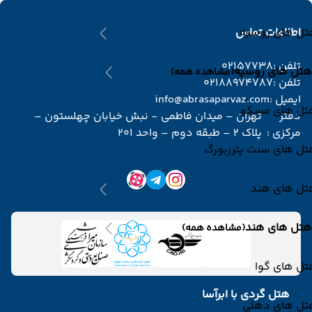
تل های روسیه
اطلاعات تماس
تلفن :
02157738
هتل های روسیه
(مشاهده همه)
تلفن :
02188974787
ایمیل :
info@abrasaparvaz.com
تل های مسکو
دفتر
تهران – میدان فاطمی - نبش خیابان چهلستون –
مرکزی :
پلاک 2 – طبقه دوم – واحد 201
تل های سنت پترزبورگ
تل های هند
هتل های هند
(مشاهده همه)
تل های گوا
هتل گردی با ابرآسا
تل های دهلی