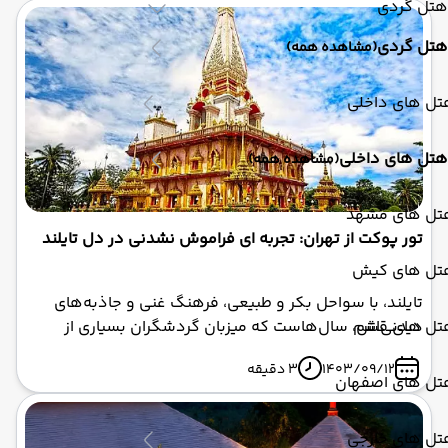
هتل گردی
هتل گردی
(مشاهده همه)
تل های داخلی
هتل های داخلی
(مشاهده همه)
تل های مشهد
تور پوکت از تهران: تجربه ای فراموش نشدنی در دل تایلند
تل های کیش
تایلند، با سواحل بکر و طبیعی، فرهنگ غنی و جاذبه‌های
تل های قشم
دیدنی‌اش، سال‌هاست که میزبان گردشگران بسیاری از
سراسر جهان است. یکی از محبوب‌ترین مقاصد در این کشور
1403/09/12
3 دقیقه
زیبا، جزیره‌ پوکت است. اگر به دنبال ترکیبی از تفریح، آرامش
تل های اصفهان
و ماجراجویی هستید، تور پوکت گزینه‌ای ایده‌آل برای شما
خواهد بود.
تل های خارجی