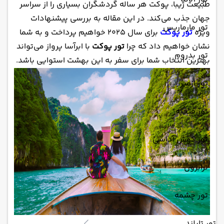
طبیعت زیبا، پوکت هر ساله گردشگران بسیاری را از سراسر
جهان جذب می‌کند. در این مقاله به بررسی پیشنهادات
تور مارماریس
ویژه
تور پوکت
برای سال 2025 خواهیم پرداخت و به شما
نشان خواهیم داد که چرا
تور پوکت
با ابرآسا پرواز می‌تواند
تور بدروم
بهترین انتخاب شما برای سفر به این بهشت استوایی باشد.
تور ازمیر
تور فتحیه
تور کوش آداسی
ترابزون
تور چشمه
تور تایلند