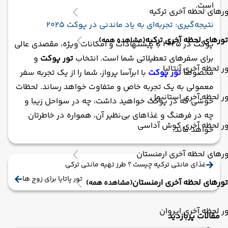
است.
رهای لحظه آخری ترکیه
نتیجه‌گیری: تجربه‌ای به یاد ماندنی در پوکت 2025
تورهای لحظه آخری ترکیه
(مشاهده همه)
پوکت در 2025 با پیشنهادات و امکانات ویژه، مقصدی عالی
برای سفرهای تعطیلاتی شما است. انتخاب
تور پوکت
و
ر لحظه آخری آنتالیا
مخصوصاً
تور پوکت
با ابرآسا پرواز، شما را از یک تجربه سفر
معمولی به یک تجربه خاص و متفاوت خواهد رساند. لحظات
ر لحظه آخری استانبول
خوشی که در پوکت خواهید داشت، چه در سواحل زیبا و
چه در فرهنگ و غذاهای بی‌نظیر آن، همواره در خاطرتان
ور لحظه آخری کوش آداسی
خواهد ماند.
رهای لحظه آخری ارمنستان
غذای مانتی ترکیه چیست ؟ طرز تهیه مانتی ترکی
تور پاتایا برای زوج ها
تورهای لحظه آخری ارمنستان
(مشاهده همه)
ر لحظه آخری ایروان
مقالات پربازدید