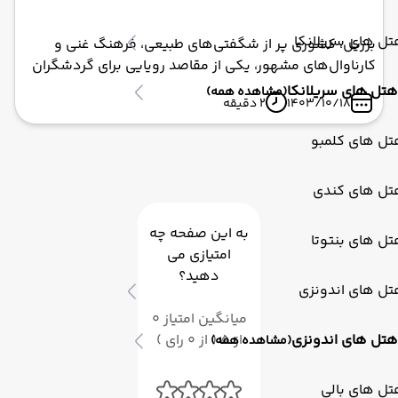
ل های سریلانکا
برزیل، کشوری پر از شگفتی‌های طبیعی، فرهنگ غنی و
کارناوال‌های مشهور، یکی از مقاصد رویایی برای گردشگران
از سراسر جهان است. برای سفر به این کشور زیبا، یکی از
هتل های سریلانکا
(مشاهده همه)
1403/10/18
2 دقیقه
اولین و مهم‌ترین مراحل، دریافت ویزای برزیل است. اگر شما
نیز قصد دارید با تور برزیل سفری فراموش‌نشدنی را تجربه
تل های کلمبو
کنید، این مقاله به شما کمک می‌کند تا با تمام جزئیات و
نکات مربوط به ویزای برزیل آشنا شوید. همچنین اگر به
تل های کندی
دنبال یک تجربه کامل و حرفه‌ای هستید، تور برزیل با ابرآسا
پرواز انتخابی بی‌نظیر برای شما خواهد بود.
به این صفحه چه
ل های بنتوتا
امتیازی می
دهید؟
تل های اندونزی
میانگین امتیاز 0
هتل های اندونزی
از 5 ( از 0 رای )
(مشاهده همه)
ل های بالی