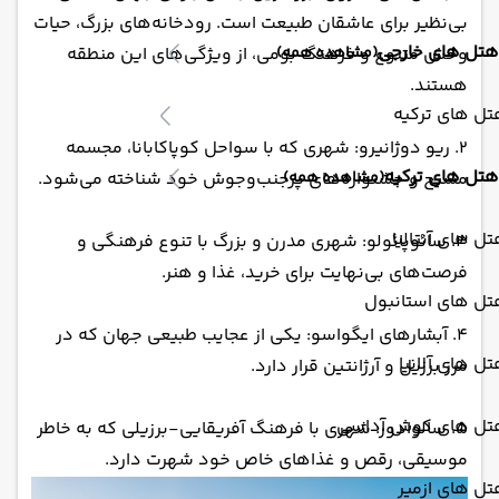
بی‌نظیر برای عاشقان طبیعت است. رودخانه‌های بزرگ، حیات
هتل های خارجی
(مشاهده همه)
وحش متنوع و فرهنگ بومی، از ویژگی‌های این منطقه
هستند.
ل های ترکیه
2. ریو دوژانیرو: شهری که با سواحل کوپاکابانا، مجسمه
هتل های ترکیه
(مشاهده همه)
مسیح و جشنواره‌های پرجنب‌وجوش خود شناخته می‌شود.
ل های آنتالیا
3. سائوپائولو: شهری مدرن و بزرگ با تنوع فرهنگی و
فرصت‌های بی‌نهایت برای خرید، غذا و هنر.
تل های استانبول
4. آبشارهای ایگواسو: یکی از عجایب طبیعی جهان که در
ل های آلانیا
مرز برزیل و آرژانتین قرار دارد.
تل های کوش آداسی
5. سالوادور: شهری با فرهنگ آفریقایی-برزیلی که به خاطر
موسیقی، رقص و غذاهای خاص خود شهرت دارد.
ل های ازمیر