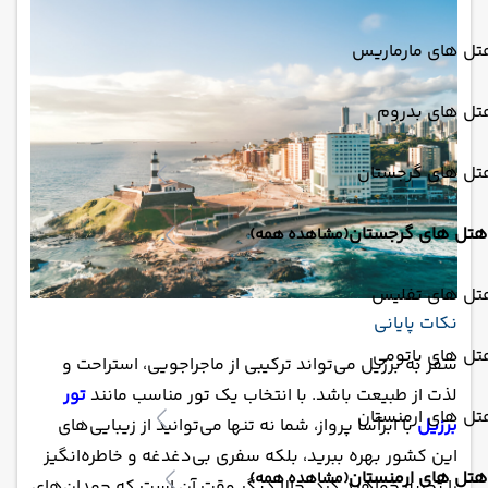
تل های مارماریس
تل های بدروم
تل های گرجستان
هتل های گرجستان
(مشاهده همه)
تل های تفلیس
نکات پایانی
تل های باتومی
سفر به برزیل می‌تواند ترکیبی از ماجراجویی، استراحت و
لذت از طبیعت باشد. با انتخاب یک تور مناسب مانند
تور
تل های ارمنستان
برزیل
با ابرآسا پرواز، شما نه تنها می‌توانید از زیبایی‌های
این کشور بهره ببرید، بلکه سفری بی‌دغدغه و خاطره‌انگیز
هتل های ارمنستان
(مشاهده همه)
را تجربه خواهید کرد. حالا دیگر وقت آن است که چمدان‌های