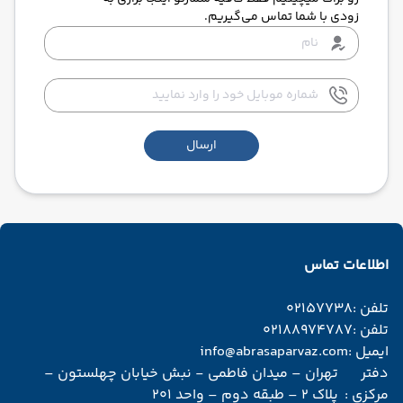
زودی با شما تماس می‌گیریم.
ارسال
اطلاعات تماس
تلفن :
02157738
تلفن :
02188974787
ایمیل :
info@abrasaparvaz.com
دفتر
تهران – میدان فاطمی - نبش خیابان چهلستون –
مرکزی :
پلاک 2 – طبقه دوم – واحد 201