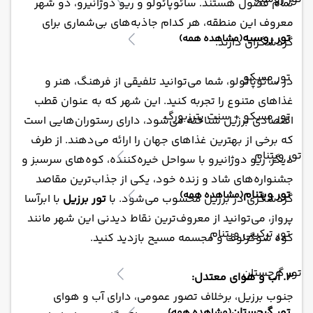
تمام فصول هستند. سائوپائولو و ریو دوژانیرو، دو شهر
معروف این منطقه، هر کدام جاذبه‌های بی‌شماری برای
تور روسیه
(مشاهده همه)
گردشگران دارند.
تور مسکو
در سائوپائولو، شما می‌توانید تلفیقی از فرهنگ، هنر و
غذاهای متنوع را تجربه کنید. این شهر که به عنوان قطب
تور مسکو + سنت پترزبورگ
اقتصادی برزیل شناخته می‌شود، دارای رستوران‌هایی است
که برخی از بهترین غذاهای جهان را ارائه می‌دهند. از طرف
تور ویتنام
دیگر، ریو دوژانیرو با سواحل خیره‌کننده، کوه‌های سرسبز و
جشنواره‌های شاد و زنده خود، یکی از جذاب‌ترین مقاصد
تور ویتنام
(مشاهده همه)
گردشگری در برزیل محسوب می‌شود. با
تور برزیل
با ابرآسا
پرواز، می‌توانید از معروف‌ترین نقاط دیدنی این شهر مانند
تور ترکیبی ویتنام
کوه شوگرلوف و مجسمه مسیح بازدید کنید.
تور گرجستان
3. آب و هوای معتدل:
جنوب برزیل، برخلاف تصور عمومی، دارای آب و هوای
تور گرجستان