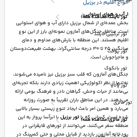
انواع اقلیم در برزیل
1. آب و هوای استوایی:
تور تایلند
(مشاهده همه)
بخش عمده‌ای از شمال برزیل دارای آب و هوای استوایی
است. مناطق جنگل‌های آمازون نمونه‌ای بارز از این نوع
تور ترکیبی تایلند
اقلیم هستند. این منطقه با بارش‌های مداوم و دمای
میانگین ۲۵ تا ۳۰ درجه سانتی‌گراد، بهشت طبیعت‌دوستان
تور پوکت
و ماجراجویان است.
تور بانکوک
جنگل‌های آمازون که قلب سبز برزیل نیز نامیده می‌شوند،
نه‌تنها از نظر اکولوژیکی اهمیت زیادی دارند بلکه تجربه‌ای
تور پاتایا
بی‌مانند از حیات وحش، گیاهان نادر و فرهنگ بومی ارائه
می‌دهند. در این مناطق باران تقریباً به صورت روزانه
تور مالزی
می‌بارد و همین امر باعث ایجاد تنوع زیستی بسیار بالایی
شده است. کسانی که با
تور برزیل
با ابرآسا پرواز به این
تور مالزی
(مشاهده همه)
منطقه سفر می‌کنند، می‌توانند از تورهای قایقرانی در
رودخانه آمازون، بازدید از قبایل محلی و حتی کمپینگ در
تور ترکیبی مالزی