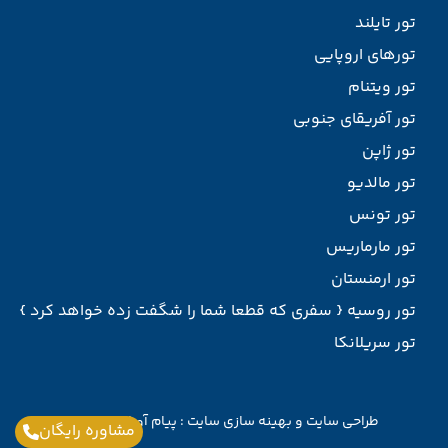
تور تایلند
تورهای اروپایی
تور ویتنام
تور آفریقای جنوبی
تور ژاپن
تور مالدیو
تور تونس
تور مارماریس
تور ارمنستان
تور روسیه { سفری که قطعا شما را شگفت زده خواهد کرد }
تور سریلانکا
طراحی سایت
و
بهینه سازی سایت
:
پیام آوران پارسیان
مشاوره رایگان