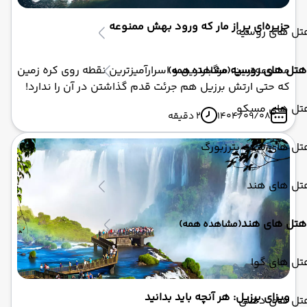
جزیره‌ای پر از مار که ورود بهش ممنوعه
تل های روسیه
هتل های روسیه
ممنوعه‌ترین، مرگبارترین و اسرارآمیزترین نقطه روی کره زمین
(مشاهده همه)
که حتی ارتش برزیل هم جرئت قدم گذاشتن در آن را ندارد!
تل های مسکو
1404/09/08
2 دقیقه
تل های سنت پترزبورگ
تل های هند
هتل های هند
(مشاهده همه)
تل های گوا
ویزای برزیل: هر آنچه باید بدانید
تل های دهلی