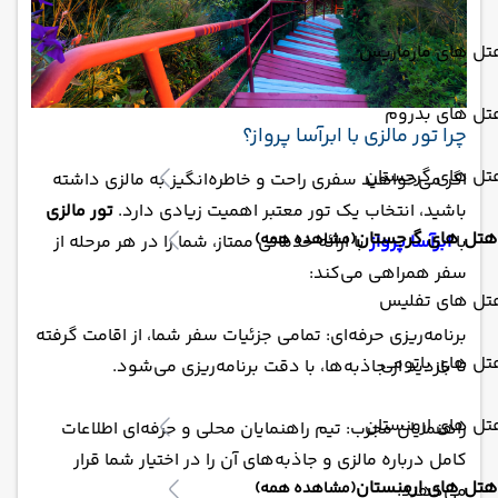
تل های مارماریس
تل های بدروم
چرا تور مالزی با ابرآسا پرواز؟
تل های گرجستان
اگر می‌خواهید سفری راحت و خاطره‌انگیز به مالزی داشته
باشید، انتخاب یک تور معتبر اهمیت زیادی دارد.
تور مالزی
هتل های گرجستان
(مشاهده همه)
با
ابرآسا پرواز
با ارائه خدماتی ممتاز، شما را در هر مرحله از
سفر همراهی می‌کند:
تل های تفلیس
برنامه‌ریزی حرفه‌ای: تمامی جزئیات سفر شما، از اقامت گرفته
تل های باتومی
تا بازدید از جاذبه‌ها، با دقت برنامه‌ریزی می‌شود.
تل های ارمنستان
راهنمایان مجرب: تیم راهنمایان محلی و حرفه‌ای اطلاعات
کامل درباره مالزی و جاذبه‌های آن را در اختیار شما قرار
هتل های ارمنستان
(مشاهده همه)
می‌دهند.