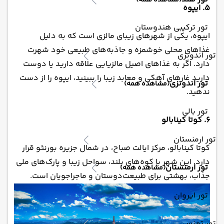
(مشاهده همه)
5. ایپوه
تور ترکیبی هندوستان
ایپوه، یکی از شهرهای زیبای مالزی است که به دلیل
غذاهای محلی خوشمزه و جاذبه‌های طبیعی خود شهرت
تور اندونزی
دارد. اگر به غذاهای اصیل مالزیایی علاقه دارید یا دوست
دارید غارهای آهکی و معابد زیبا را ببینید، ایپوه را از دست
تور اندونزی
(مشاهده همه)
ندهید.
تور بالی
6. کوتا کینابالو
تور ارمنستان
کوتا کینابالو، مرکز ایالت صباح، در شمال جزیره بورنئو قرار
دارد. این شهر با کوه‌های بلند، سواحل زیبا و پارک‌های ملی
تور ارمنستان
(مشاهده همه)
جذاب، بهشتی برای طبیعت‌دوستان و ماجراجویان است.
تور ایروان
تور تونس