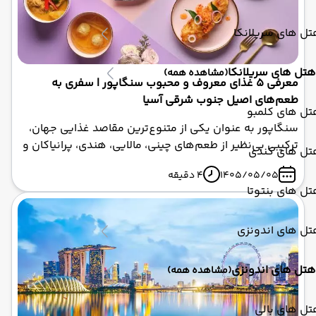
ل های سریلانکا
هتل های سریلانکا
(مشاهده همه)
معرفی ۵ غذای معروف و محبوب سنگاپور | سفری به
طعم‌های اصیل جنوب شرقی آسیا
تل های کلمبو
سنگاپور به عنوان یکی از متنوع‌ترین مقاصد غذایی جهان،
ترکیبی بی‌نظیر از طعم‌های چینی، مالایی، هندی، پرانیاکان و
تل های کندی
تأثیرات غربی را در خود جای داده است. غذا در فرهنگ
1405/05/05
4 دقیقه
سنگاپور نه تنها یک نیاز روزمره، بلکه بخشی از هویت و
ل های بنتوتا
میراث این کشور محسوب می‌شود. مراکز غذای خیابانی
(Hawker Centres) سنگاپور که برخی از آنها به عنوان میراث
جهانی یونسکو ثبت شده‌اند، بهترین مکان‌ها برای تجربه
تل های اندونزی
طعم‌های اصیل این کشور هستند. اگر قصد دارید با تور
سنگاپور به این کشور سفر کنید، چشیدن این ۵ غذای
هتل های اندونزی
(مشاهده همه)
معروف را از دست ندهید.
ل های بالی