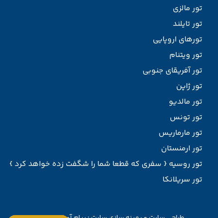
تور مالزی
تور تایلند
تورهای اروپایی
تور ویتنام
تور آفریقای جنوبی
تور ژاپن
تور مالدیو
تور تونس
تور مارماریس
تور ارمنستان
تور روسیه { سفری که قطعا شما را شگفت زده خواهد کرد }
تور سریلانکا