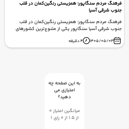
فرهنگ مردم سنگاپور؛ همزیستی رنگین‌کمان در قلب
جنوب شرقی آسیا
فرهنگ مردم سنگاپور؛ همزیستی رنگین‌کمان در قلب
جنوب شرقی آسیا سنگاپور یکی از متنوع‌ترین کشورهای
جهان از نظر فرهنگ، قومیت و مذهب است. این شهر-کشور
1405/05/03
4 دقیقه
مدرن با جمعیتی حدود ۵.۴۷ میلیون نفر، ترکیبی از اقوام
چینی (حدود ۷۴ درصد)، مالایی (حدود ۱۴ درصد)، هندی
(حدود ۱۰ درصد) و سایر گروه‌های قومی است. برخلاف
بسیاری از کشورهای چندفرهنگی که به دنبال «ذوب»
فرهنگ‌ها در یکدیگر هستند، سنگاپور به «سالاد کاسه‌ای»
از فرهنگ‌ها افتخار می‌کند که در آن هر قوم هویت، زبان و
به این صفحه چه
آداب خاص خود را حفظ کرده است. اگر قصد دارید با تور
امتیازی می
سنگاپور به این کشور سفر کنید، آشنایی با فرهنگ مردم
دهید؟
سنگاپور به شما کمک می‌کند تا ارتباط عمیق‌تری با جامعه
میزبان برقرار کنید و از سفر خود لذت بیشتری ببرید.
میانگین امتیاز 0
از 5 ( از 0 رای )