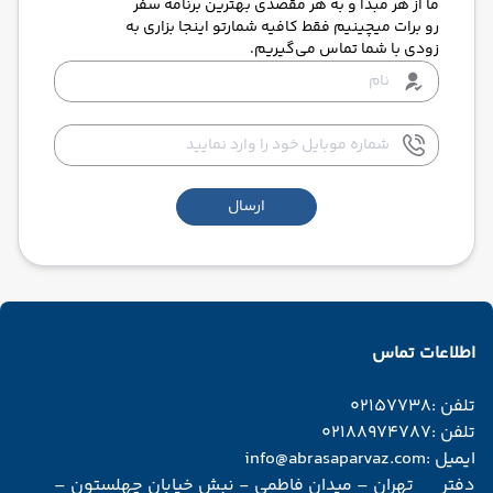
ما از هر مبدا و به هر مقصدی بهترین برنامه سفر
رو برات میچینیم فقط کافیه شمارتو اینجا بزاری به
زودی با شما تماس می‌گیریم.
ارسال
اطلاعات تماس
تلفن :
02157738
تلفن :
02188974787
ایمیل :
info@abrasaparvaz.com
دفتر
تهران – میدان فاطمی - نبش خیابان چهلستون –