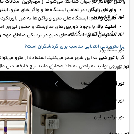
و نقل خودکار در جهان شناخته می‌شود. از مهم‌ترین امکانات مترو
وای‌فای رایگان:
در تمامی ایستگاه‌ها و واگن‌های مترو، این
تور کوالالامپور
تمیزی و نظم:
ایستگاه‌های مترو و واگن‌ها به طرز باورنکرد
امنیت بالا:
با وجود دوربین‌های مداربسته و حضور نیروی امنی
تور ترکیبی مالزی و سنگاپور
دسترسی آسان:
ایستگاه‌های مترو در نزدیکی مناطق مهم و ج
چرا مترو دبی انتخابی مناسب برای گردشگران است؟
تور سنگاپور
اگر با
تور دبی
به این شهر سفر می‌کنید، استفاده از مترو می‌توا
دبی، می‌توانید به راحتی به جاذبه‌هایی مانند برج خلیفه، دبی
تور ژاپن
تور ژاپن
(مشاهده همه)
تور توکیو
تور ترکیبی ژاپن
تور روسیه