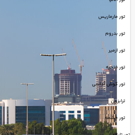
تور مارماریس
تور بدروم
تور ازمیر
تور فتحیه
تور کوش آداسی
ترابزون
تور چشمه
تور تایلند