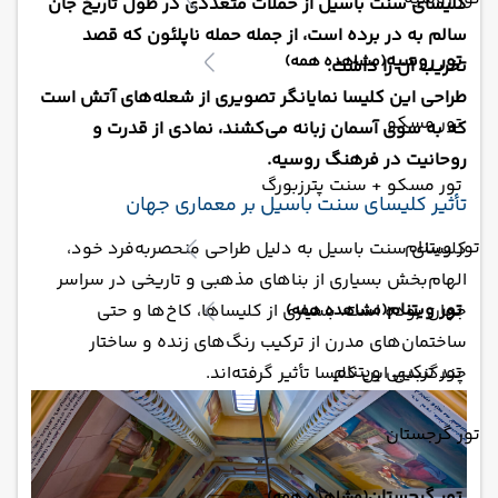
کلیسای سنت باسیل از حملات متعددی در طول تاریخ جان
سالم به در برده است، از جمله حمله ناپلئون که قصد
تور روسیه
(مشاهده همه)
تخریب آن را داشت.
طراحی این کلیسا نمایانگر تصویری از شعله‌های آتش است
تور مسکو
که به سوی آسمان زبانه می‌کشند، نمادی از قدرت و
روحانیت در فرهنگ روسیه.
تور مسکو + سنت پترزبورگ
تأثیر کلیسای سنت باسیل بر معماری جهان
تور ویتنام
کلیسای سنت باسیل به دلیل طراحی منحصر‌به‌فرد خود،
الهام‌بخش بسیاری از بناهای مذهبی و تاریخی در سراسر
تور ویتنام
جهان بوده است. بسیاری از کلیساها، کاخ‌ها و حتی
(مشاهده همه)
ساختمان‌های مدرن از ترکیب رنگ‌های زنده و ساختار
تور ترکیبی ویتنام
چندگنبدی این کلیسا تأثیر گرفته‌اند.
تور گرجستان
تور گرجستان