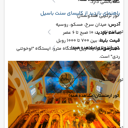
(مشاهده همه)
شفابخشی دارد.
راهنمای بازدید از کلیسای سنت باسیل
تور ترکیبی هندوستان
آدرس:
میدان سرخ، مسکو، روسیه
تور اندونزی
ساعت بازدید:
۱۰ صبح تا ۶ عصر
قیمت بلیط:
بین ۷۰۰ تا ۱۰۰۰ روبل
تور اندونزی
(مشاهده همه)
دسترسی:
نزدیک‌ترین ایستگاه مترو، ایستگاه "اوخوتنی
ردی" است.
تور بالی
تور ارمنستان
تور ارمنستان
(مشاهده همه)
تور ایروان
تور تونس