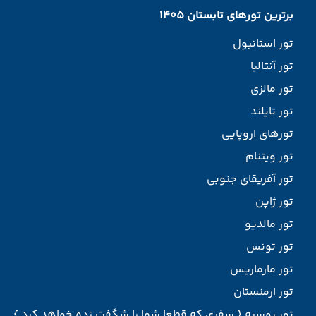
برترین تورهای تابستان 1405
تور استانبول
تور آنتالیا
تور مالزی
تور تایلند
تورهای اروپایی
تور ویتنام
تور آفریقای جنوبی
تور ژاپن
تور مالدیو
تور تونس
تور مارماریس
تور ارمنستان
تور روسیه { سفری که قطعا شما را شگفت زده خواهد کرد }