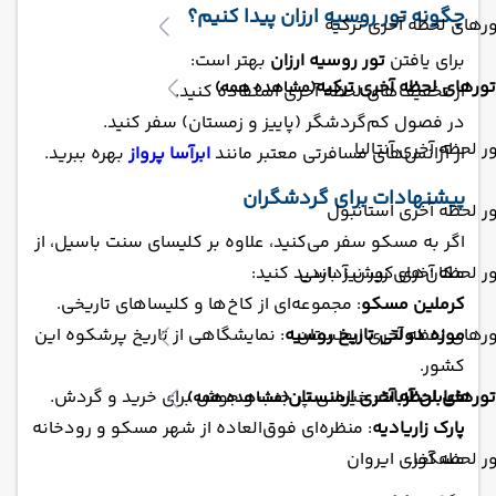
چگونه تور روسیه ارزان پیدا کنیم؟
رهای لحظه آخری ترکیه
برای یافتن
تور روسیه ارزان
بهتر است:
تورهای لحظه آخری ترکیه
(مشاهده همه)
از تخفیف‌های لحظه آخری استفاده کنید.
در فصول کم‌گردشگر (پاییز و زمستان) سفر کنید.
ر لحظه آخری آنتالیا
از آژانس‌های مسافرتی معتبر مانند
ابرآسا پرواز
بهره ببرید.
پیشنهادات برای گردشگران
ر لحظه آخری استانبول
اگر به مسکو سفر می‌کنید، علاوه بر کلیسای سنت باسیل، از
مکان‌های زیر نیز بازدید کنید:
ور لحظه آخری کوش آداسی
کرملین مسکو
: مجموعه‌ای از کاخ‌ها و کلیساهای تاریخی.
موزه دولتی تاریخ روسیه
: نمایشگاهی از تاریخ پرشکوه این
رهای لحظه آخری ارمنستان
کشور.
خیابان آربات
: خیابانی پر جنب و جوش برای خرید و گردش.
تورهای لحظه آخری ارمنستان
(مشاهده همه)
پارک زاریادیه
: منظره‌ای فوق‌العاده از شهر مسکو و رودخانه
مسکوا.
ر لحظه آخری ایروان