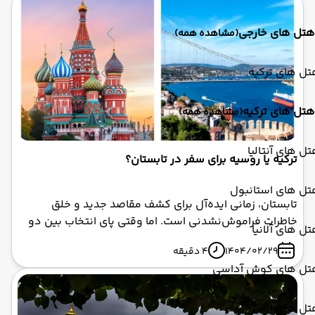
هتل های خارجی
(مشاهده همه)
ل های ترکیه
هتل های ترکیه
(مشاهده همه)
ل های آنتالیا
ترکیه یا روسیه برای سفر در تابستان؟
تل های استانبول
تابستان، زمانی ایده‌آل برای کشف مقاصد جدید و خلق
خاطرات فراموش‌نشدنی است. اما وقتی پای انتخاب بین دو
ل های آلانیا
مقصد جذاب مانند ترکیه و روسیه به میان می‌آید،
1404/02/29
4 دقیقه
تصمیم‌گیری می‌تواند دشوار باشد. ترکیه با سواحل درخشان،
تل های کوش آداسی
بازارهای پرجنب‌وجوش، و تاریخ غنی خود، قلب بسیاری از
گردشگران را تسخیر کرده است. در مقابل، روسیه با کاخ‌های
باشکوه، موزه‌های بی‌نظیر، و معماری تاریخی، تجربه‌ای
ل های ازمیر