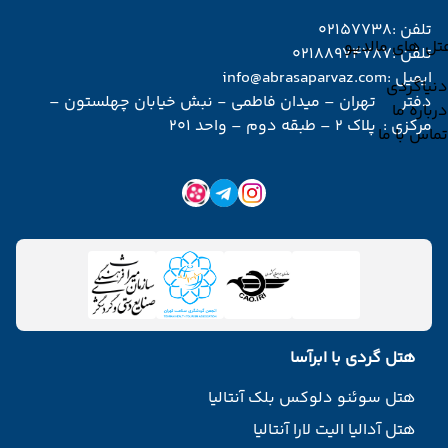
تلفن :
02157738
تل های مالدیو
تلفن :
02188974787
ایمیل :
info@abrasaparvaz.com
دنیاگردی
دفتر
تهران – میدان فاطمی - نبش خیابان چهلستون –
درباره ما
مرکزی :
پلاک 2 – طبقه دوم – واحد 201
تماس با ما
هتل گردی با ابرآسا
هتل سوئنو دلوکس بلک آنتالیا
هتل آدالیا الیت لارا آنتالیا