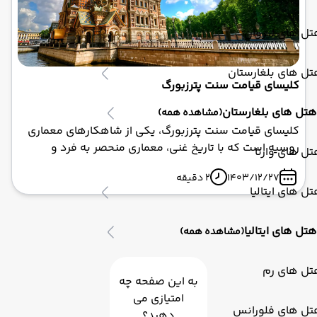
ل های ایروان
ل های بلغارستان
کلیسای قیامت سنت پترزبورگ
هتل های بلغارستان
(مشاهده همه)
کلیسای قیامت سنت پترزبورگ، یکی از شاهکارهای معماری
روسیه است که با تاریخ غنی، معماری منحصر به فرد و
ل های وارنا
موزاییک‌های زیبا، یکی از مهم‌ترین جاذبه‌های گردشگری
1403/12/27
2 دقیقه
این شهر محسوب می‌شود. با شرکت در تور روسیه و بازدید
ل های ایتالیا
از این کلیسا، شما می‌توانید تجربه‌ای بی‌نظیر از تاریخ و
فرهنگ روسیه کسب کنید. از آنجایی که این کلیسا در قلب
هتل های ایتالیا
سنت پترزبورگ قرار دارد، شما می‌توانید از دیگر جاذبه‌های
(مشاهده همه)
گردشگری این شهر نیز بازدید کنید. همچنین با انتخاب تور
مناسب سفر خود را به این شهر تاریخی به یک تجربه بی‌نظیر
تل های رم
به این صفحه چه
تبدیل کنید.
امتیازی می
تل های فلورانس
دهید؟