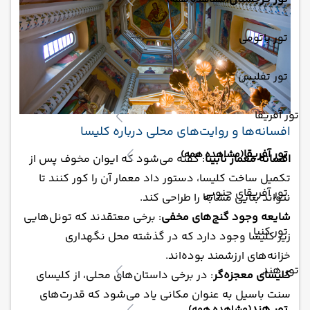
(مشاهده همه)
تور باتومی
تور تفلیس
تور آفریقا
افسانه‌ها و روایت‌های محلی درباره کلیسا
تور آفریقا
(مشاهده همه)
افسانه معمار نابینا
: گفته می‌شود که ایوان مخوف پس از
تکمیل ساخت کلیسا، دستور داد معمار آن را کور کنند تا
تور آفریقای جنوبی
نتواند بنایی مشابه را طراحی کند.
شایعه وجود گنج‌های مخفی
: برخی معتقدند که تونل‌هایی
تور کنیا
زیر کلیسا وجود دارد که در گذشته محل نگهداری
خزانه‌های ارزشمند بوده‌اند.
تور هند
کلیسای معجزه‌گر
: در برخی داستان‌های محلی، از کلیسای
سنت باسیل به عنوان مکانی یاد می‌شود که قدرت‌های
تور هند