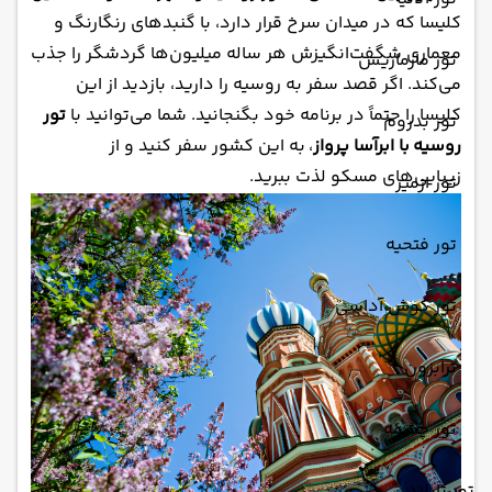
کلیسا که در میدان سرخ قرار دارد، با گنبدهای رنگارنگ و
معماری شگفت‌انگیزش هر ساله میلیون‌ها گردشگر را جذب
تور مارماریس
می‌کند. اگر قصد سفر به روسیه را دارید، بازدید از این
کلیسا را حتماً در برنامه خود بگنجانید. شما می‌توانید با
تور
تور بدروم
روسیه
با ابرآسا پرواز
، به این کشور سفر کنید و از
زیبایی‌های مسکو لذت ببرید.
تور ازمیر
تور فتحیه
تور کوش آداسی
ترابزون
تور چشمه
تور تایلند