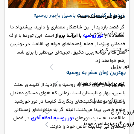
بازدید از کلیسای سنت باسیل با تور روسیه
تور تونس
(مشاهده همه)
اگر قصد بازدید از این شاهکار معماری را دارید، پیشنهاد ما
تور ترکیبی تونس
استفاده از
تور روسیه
با ابرآسا پرواز
است. این تورها با ارائه
خدماتی ویژه، از جمله راهنماهای حرفه‌ای، اقامت در بهترین
تور کشتی کروز
هتل‌ها و برنامه‌ریزی دقیق، تجربه‌ای بی‌نظیر را برای شما
رقم خواهند زد.
تور برزیل
بهترین زمان سفر به روسیه
تور برزیل
(مشاهده همه)
بهترین زمان برای سفر به روسیه و بازدید از کلیسای سنت
باسیل، بهار و تابستان است، زمانی که هوای مسکو معتدل
تور ترکیبی برزیل
و دلپذیر بوده و گنبدهای رنگارنگ کلیسا در نور خورشید
جلوه خاصی پیدا می‌کنند. البته اگر به منظره‌های زمستانی
ارزون گردی
علاقه‌مند هستید، تورهای
تور روسیه لحظه آخری
در فصل
ارزون گردی
(مشاهده همه)
زمستان نیز جذابیت خاص خود را دارند.