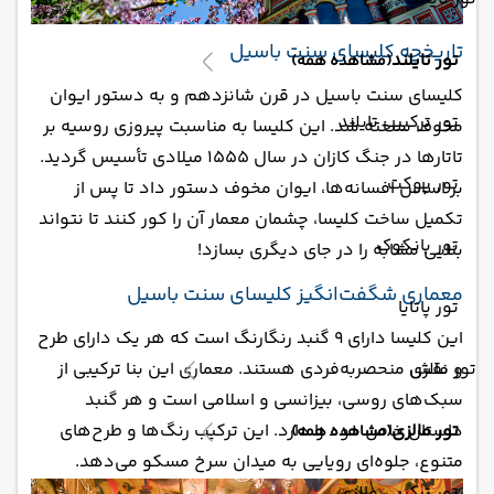
تاریخچه کلیسای سنت باسیل
تور تایلند
(مشاهده همه)
کلیسای سنت باسیل در قرن شانزدهم و به دستور ایوان
تور ترکیبی تایلند
مخوف ساخته شد. این کلیسا به مناسبت پیروزی روسیه بر
تاتارها در جنگ کازان در سال ۱۵۵۵ میلادی تأسیس گردید.
تور پوکت
بر اساس افسانه‌ها، ایوان مخوف دستور داد تا پس از
تکمیل ساخت کلیسا، چشمان معمار آن را کور کنند تا نتواند
تور بانکوک
بنایی مشابه را در جای دیگری بسازد!
معماری شگفت‌انگیز کلیسای سنت باسیل
تور پاتایا
این کلیسا دارای ۹ گنبد رنگارنگ است که هر یک دارای طرح
تور مالزی
و نقش منحصر‌به‌فردی هستند. معماری این بنا ترکیبی از
سبک‌های روسی، بیزانسی و اسلامی است و هر گنبد
تور مالزی
داستان خاص خود را دارد. این ترکیب رنگ‌ها و طرح‌های
(مشاهده همه)
متنوع، جلوه‌ای رویایی به میدان سرخ مسکو می‌دهد.
تور ترکیبی مالزی