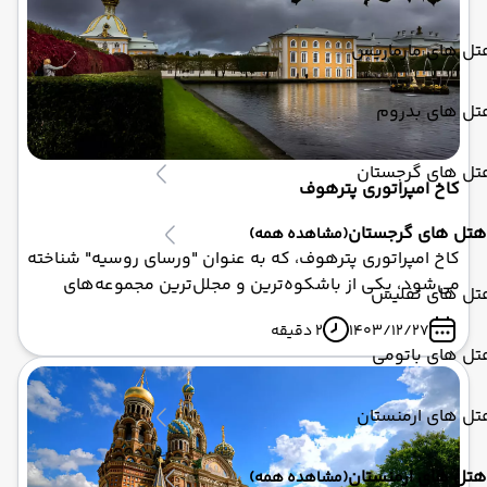
متفاوت و عمیق ارائه می‌دهد.
تل های مارماریس
تل های بدروم
تل های گرجستان
کاخ امپراتوری پترهوف
هتل های گرجستان
(مشاهده همه)
کاخ امپراتوری پترهوف، که به عنوان "ورسای روسیه" شناخته
می‌شود، یکی از باشکوه‌ترین و مجلل‌ترین مجموعه‌های
تل های تفلیس
سلطنتی در جهان است. این کاخ که در نزدیکی سن پترزبورگ
1403/12/27
2 دقیقه
قرار دارد، نمادی از قدرت، زیبایی و هنر معماری روسیه در
تل های باتومی
دوران پتر کبیر محسوب می‌شود. اگر قصد سفر به روسیه را
دارید، تور روسیه با ابرآسا پرواز می‌تواند بهترین گزینه برای
بازدید از این شاهکار تاریخی باشد.
تل های ارمنستان
هتل های ارمنستان
(مشاهده همه)