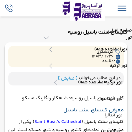
صفحه اصلی
کلیسای سنت باسیل روسیه
تور
تور
(مشاهده همه)
گردشگری
1403/12/26
2
دقیقه
تور ترکیه
در این مطلب می‌خوانید
[ نمایش ]
تور ترکیه
(مشاهده همه)
کلیسای سنت باسیل روسیه؛ شاهکار رنگارنگ مسکو
تور استانبول
معرفی کلیسای سنت باسیل
تور آنتالیا
کلیسای سنت باسیل (
Saint Basil’s Cathedral
) یکی از
مشهورترین نمادهای کشور روسیه و شهر مسکو است. این
تور آلانیا