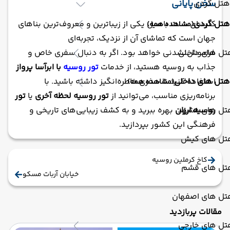
سخن پایانی
هتل گردی
کلیسای سنت باسیل یکی از زیباترین و معروف‌ترین بناهای
هتل گردی
(مشاهده همه)
جهان است که تماشای آن از نزدیک، تجربه‌ای
فراموش‌نشدنی خواهد بود. اگر به دنبال سفری خاص و
تل های داخلی
جذاب به روسیه هستید، از خدمات
تور روسیه
با ابرآسا پرواز
استفاده کنید تا سفری خاطره‌انگیز داشته باشید. با
هتل های داخلی
(مشاهده همه)
برنامه‌ریزی مناسب، می‌توانید از
تور روسیه لحظه آخری
یا
تور
روسیه ارزان
بهره ببرید و به کشف زیبایی‌های تاریخی و
تل های مشهد
فرهنگی این کشور بپردازید.
تل های کیش
کاخ کرملین روسیه
تل های قشم
خیابان آربات مسکو
تل های اصفهان
مقالات پربازدید
تل های خارجی