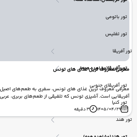
(مشاهده همه)
تور باتومی
تور تفلیس
تور آفریقا
تور آفریقا
(مشاهده همه)
معرفی معروف ترین غذای های تونس
تور آفریقای جنوبی
آفریقایی است. آشپزی تونس که تلفیقی از طعم‌های بربری، عربی، مد
تور کنیا
سبزیجات تازه، گیاهان معطر و ماهی‌های دریای مدیترانه، تجربه‌
1405/04/29
3 دقیقه
این سرزمین حضور داشته، اثری بر سفره تونسی‌ها گذاشته است. از
داشته‌اند. جغرافیای متنوع تونس نیز بر تنوع غذایی آن تأثیر گ
تور هند
کوهی و گیاهان دارویی. در ا
شوید و در سفر خود، حتماً آنها را امتحان کنید.
تور هند