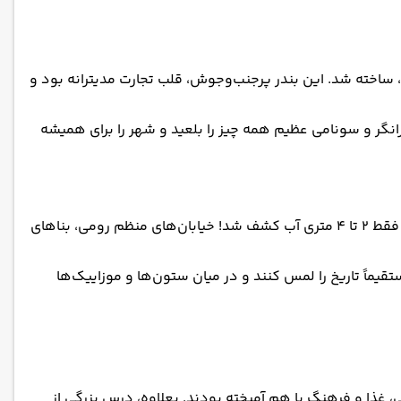
اخته شد. این بندر پرجنب‌وجوش، قلب تجارت مدیترانه بود و
 که روزانه هزاران لیتر گاروم تولید می‌کردند. اما در سال ۳۶۵ میلادی، یک زلزله ویرانگر و سونامی عظیم همه چیز را بلعید و شهر را برای همیشه
در سال ۲۰۱۷، تیمی از باستان‌شناسان تونسی-ایتالیایی به رهبری مونیر فانتار، معجزه‌ای رخ داد: بیش از ۲۰ هکتار از خرابه‌ها در عمق فقط ۲ تا ۴ متری آب کشف شد! خیابان‌های منظم رومی، بناهای
قیماً تاریخ را لمس کنند و در میان ستون‌ها و موزاییک‌ها
، غذا و فرهنگ با هم آمیخته بودند. بعلاوه، درس بزرگی از