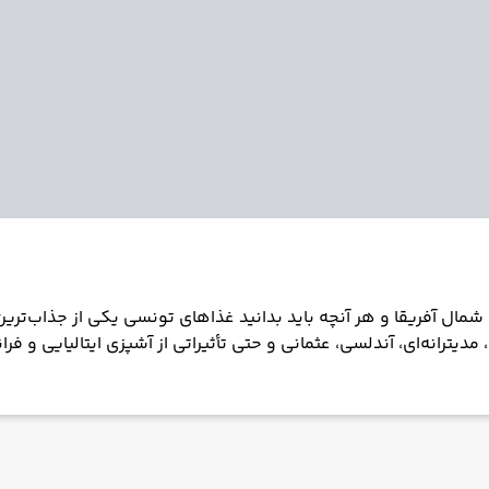
معرفی معروف ترین غذای های تونس، سفری به طعم‌های اصیل شمال آ
یترانه‌ای، آندلسی، عثمانی و حتی تأثیراتی از آشپزی ایتالیایی و ف
ای بی‌نظیر و فراموش‌نشدنی را برای گردشگران رقم می‌زند. تاریخچه
 فنیقی‌ها و رومی‌ها گرفته تا اعراب، بربرها، عثمانی‌ها و حتی ف
ذاشته است؛ از سواحل مدیترانه با ماهی‌های فراوان گرفته تا مناطق 
ین راهنما، ۵ غذای معروف و محبوب تونس را با جزئیات کامل، همراه با تاریخچه، روش 