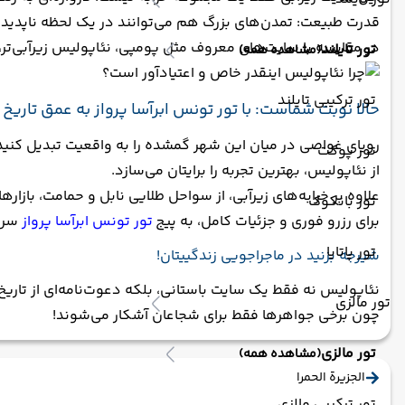
قدرت طبیعت: تمدن‌های بزرگ هم می‌توانند در یک لحظه ناپدید
در مقایسه با سایت‌های معروف مثل پومپی، نئاپولیس زیرآبی‌تر
تور تایلند
(مشاهده همه)
تور ترکیبی تایلند
حالا نوبت شماست: با تور تونس ابرآسا پرواز به عمق تاریخ 
رویای غواصی در میان این شهر گمشده را به واقعیت تبدیل کنید
تور پوکت
از نئاپولیس، بهترین تجربه را برایتان می‌سازد.
علاوه بر خرابه‌های زیرآبی، از سواحل طلایی نابل و حمامت، بازار
تور بانکوک
برای رزرو فوری و جزئیات کامل، به پیج
تور تونس ابرآسا پرواز
سر ب
تور پاتایا
شیرجه بزنید در ماجراجویی زندگییتان!
نئاپولیس نه فقط یک سایت باستانی، بلکه دعوت‌نامه‌ای از تاری
تور مالزی
چون برخی جواهرها فقط برای شجاعان آشکار می‌شوند!
تور مالزی
(مشاهده همه)
الجزیرة الحمرا
تور ترکیبی مالزی