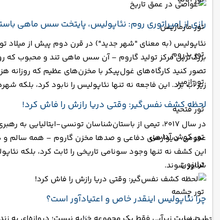
رازی از امپراتوری روم: نئاپولیس، پایتخت سس ماهی باستا
تور مارماریس
نئاپولیس (به معنای "شهر جدید") در قرن دوم پیش از میلاد ت
تور بدروم
بزرگ‌ترین مرکز تولید گاروم – آن سس ماهی تند و محبوب که رو
تور ازمیر
زیر آب برد. این فاجعه نه تنها نئاپولیس را نابود کرد، بلکه شهر
لحظه کشف نفس‌گیر: وقتی دریا رازش را فاش کرد!
تور فتحیه
تور کوش آداسی
عمومی، دیوارهای دفاعی و صدها مخزن گاروم – همه سالم و 
این کشف نه تنها وجود سونامی تاریخی را ثابت کرد، بلکه نئاپولی
ترابزون
شناور شوند.
تور چشمه
چرا نئاپولیس اینقدر خاص و اعتیادآور است؟
این سایت زیرآبی فقط یک مجموعه خرابه نیست؛ دروازه‌ای به زندگ
تور تایلند