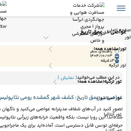
صفحه اصلی
غواصی در عمق تاریخ
تور
تور
(مشاهده همه)
راهنمای سفر
1404/10/03
3
دقیقه
تور ترکیه
در این مطلب می‌خوانید
[ نمایش ]
تور ترکیه
(مشاهده همه)
غواصی در عمق تاریخ: کشف شهر گمشده رومی نئاپولیس 
تور استانبول
تور آنتالیا
شده‌اند! این رویا نیست، بلکه واقعیت خرابه‌های زیرآبی نئاپو
حرفه‌ای تونس قابل دسترسی است. آماده‌اید برای یک ماجراجوی
تور آلانیا